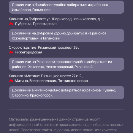
До клиники в Измайлово удобно добираться из районов:
Измайлово, Гольяново.
Клиника на Дубровке: ул. Шарикоподшипниковская, д. 1 ,
Дубровка, Пролетарская
До клиники на Дубровке удобно добираться из районов:
Южнопортовый и Таганский
.
Скоро открытие: Рязанский проспект 3Б ,
Нижегородская
До клиники на Рязанском проспекте удобно добираться из
районов: Хохловка, Нижегородский, Рязанский.
.
Клиника в Митино: Пятницкое шоссе 27 к. 2 ,
Митино, Волоколамская, Пятницкое шоссе
До клиники в Митино удобно добираться из районов: Тушино,
Строгино, Красногорск.
Материалы, размещенные на данной странице, носят
информационный характер и предназначены для образовательных
целей. Посетители сайта не должны использовать их в качестве