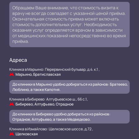
Обращаем Ваше внимание, что стоимость визита к
врачу не всегда совпадает с указанной ценой приёма.
Окончательная стоимость приема может включать
стоимость дополнительных услуг. Необходимость
оказания услуг определяется врачом в зависимости
от медицинских показаний непосредственно во время
приёма.
Адреса
Клиника в Марьино: Перервинский бульвар, д.4. к.1 ,
Марьино, Братиславская
До клиники в Марьино удобно добираться из районов: Братеево,
Люблино, а также Капотня.
Клиника в Бибирево: Алтуфьевское ш., 66 с.1,
Бибирево, Алтуфьево, Отрадное
До клиники в Бибирево удобно добираться из районов:
Отрадное, Алтуфьево, а также Медведково.
Клиника в Измайлово: Щелковское шоссе, д.72 ,
Щелковская