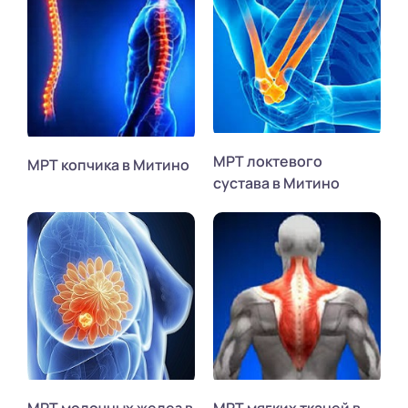
МРТ локтевого
МРТ копчика в Митино
сустава в Митино
МРТ молочных желез в
МРТ мягких тканей в