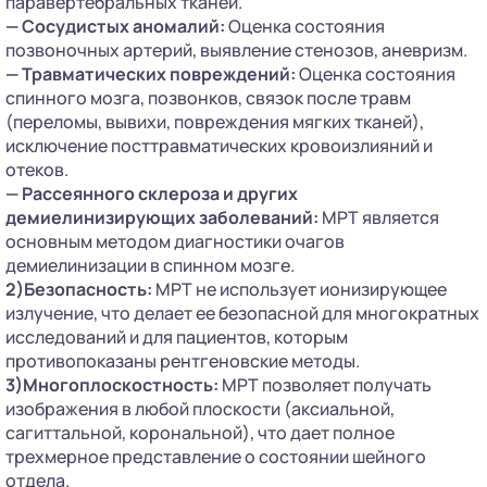
паравертебральных тканей.
— Сосудистых аномалий:
Оценка состояния
позвоночных артерий, выявление стенозов, аневризм.
—
Травматических повреждений:
Оценка состояния
спинного мозга, позвонков, связок после травм
(переломы, вывихи, повреждения мягких тканей),
исключение посттравматических кровоизлияний и
отеков.
— Рассеянного склероза и других
демиелинизирующих заболеваний:
МРТ является
основным методом диагностики очагов
демиелинизации в спинном мозге.
2)Безопасность:
МРТ не использует ионизирующее
излучение, что делает ее безопасной для многократных
исследований и для пациентов, которым
противопоказаны рентгеновские методы.
3)Многоплоскостность:
МРТ позволяет получать
изображения в любой плоскости (аксиальной,
сагиттальной, корональной), что дает полное
трехмерное представление о состоянии шейного
отдела.