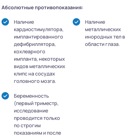
Абсолютные противопоказания:
Наличие
Наличие
кардиостимулятора,
металлических
имплантированного
инородных тел в
дефибриллятора,
области глаза.
кохлеарного
импланта, некоторых
видов металлических
клипс на сосудах
головного мозга.
Беременность
(первый триместр,
исследование
проводится только
по строгим
показаниям и после