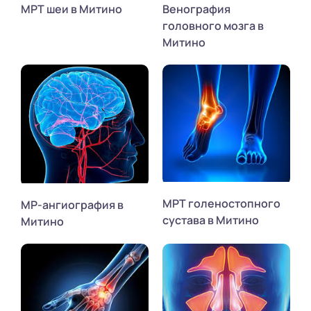
МРТ шеи в Митино
Венография
головного мозга в
Митино
МРТ голеностопного
МР-ангиография в
сустава в Митино
Митино