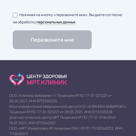
Нажимая на кнопку «перезвоните мне», Вы даете согласие
на обработку
персональных данных
ООО «Клиника Бибирево-1» Лицензия №ЛО-77-01-021221 от
28.05.2021. ИНН 9715393035
Многопрофильный Медицинский центр ООО «КЛИНИКА БИБИРЕВО»
Лицензия №ЛО-77-01-021221 от 28.05.2021. ИНН 9715393028
Диагностический центр МРТ Лицензия № ЛО-77-01-019429 от
16.01.2020. ИНН 9715342601
ООО «МРТ Измайлово» № лицензии Л041-01137-77/00349232. ИНН:
7719490371