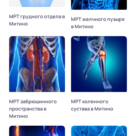
МРТ грудного отдела в
МРТ желчного пузыря
Митино
в Митино
МРТ забрюшинного
МРТ коленного
пространства в
сустава в Митино
Митино