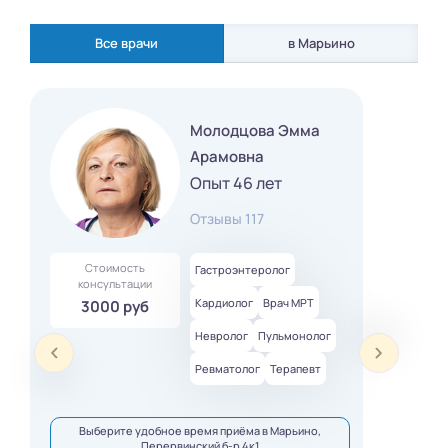
Все врачи
в Марьино
Молодцова Эмма
Арамовна
Опыт 46 лет
Отзывы 117
Стоимость
Гастроэнтеролог
консультации
Кардиолог
Врач МРТ
3000 руб
Невролог
Пульмонолог
Ревматолог
Терапевт
Выберите удобное время приёма в Марьино,
Перервинский б-р 4к1