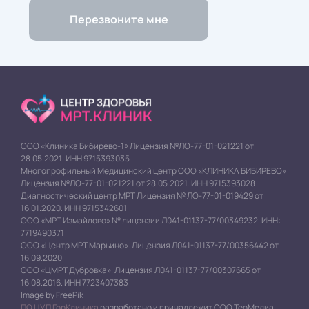
ООО «Клиника Бибирево-1» Лицензия №ЛО-77-01-021221 от
28.05.2021. ИНН 9715393035
Многопрофильный Медицинский центр ООО «КЛИНИКА БИБИРЕВО»
Лицензия №ЛО-77-01-021221 от 28.05.2021. ИНН 9715393028
Диагностический центр МРТ Лицензия № ЛО-77-01-019429 от
16.01.2020. ИНН 9715342601
ООО «МРТ Измайлово» № лицензии Л041-01137-77/00349232. ИНН:
7719490371
ООО «Центр МРТ Марьино». Лицензия Л041-01137-77/00356442 от
16.09.2020
ООО «ЦМРТ Дубровка». Лицензия Л041-01137-77/00307665 от
16.08.2016. ИНН 7723407383
Image by FreePik
ПО ЦУП ГорКлиника
разработано и принадлежит ООО ТеоМедиа