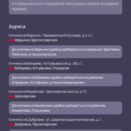
от медицинских показаний непосредственно во время
приёма.
Адреса
Клиника в Марьино: Перервинский бульвар, д.4. к.1 ,
Марьино, Братиславская
До клиники в Марьино удобно добираться из районов: Братеево,
Люблино, а также Капотня.
Клиника в Бибирево: Алтуфьевское ш., 66 с.1,
Бибирево, Алтуфьево, Отрадное
До клиники в Бибирево удобно добираться из районов:
Отрадное, Алтуфьево, а также Медведково.
Клиника в Измайлово: Щелковское шоссе, д.72 ,
Щелковская
До клиники в Измайлово удобно добираться из районов:
Измайлово, Гольяново.
Клиника на Дубровке: ул. Шарикоподшипниковская, д. 1 ,
Дубровка, Пролетарская