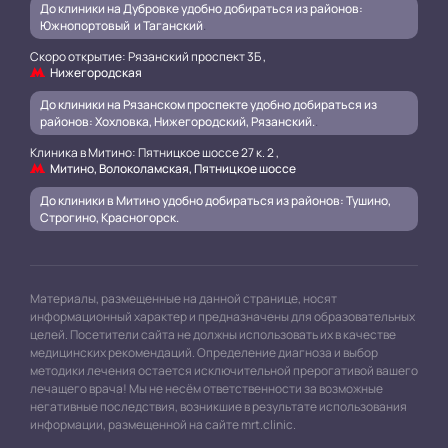
До клиники на Дубровке удобно добираться из районов:
Южнопортовый и Таганский
.
Скоро открытие: Рязанский проспект 3Б ,
Нижегородская
До клиники на Рязанском проспекте удобно добираться из
районов: Хохловка, Нижегородский, Рязанский.
.
Клиника в Митино: Пятницкое шоссе 27 к. 2 ,
Митино, Волоколамская, Пятницкое шоссе
До клиники в Митино удобно добираться из районов: Тушино,
Строгино, Красногорск.
Материалы, размещенные на данной странице, носят
информационный характер и предназначены для образовательных
целей. Посетители сайта не должны использовать их в качестве
медицинских рекомендаций. Определение диагноза и выбор
методики лечения остается исключительной прерогативой вашего
лечащего врача! Мы не несём ответственности за возможные
негативные последствия, возникшие в результате использования
информации, размещенной на сайте mrt.clinic.