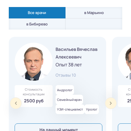
Все врачи
в Марьино
в Бибирево
Васильев Вячеслав
Алексеевич
Опыт 38 лет
Отзывы 10
Стоимость
С
Андролог
консультации
ко
Семейный врач
2500 руб
2
УЗИ-специалист
Уролог
На данный момент