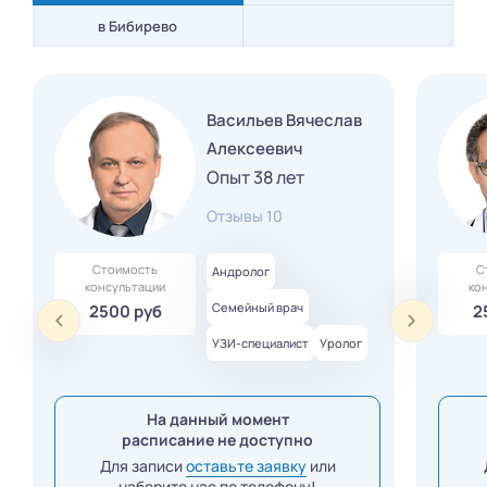
в Бибирево
Васильев Вячеслав
Алексеевич
Опыт 38 лет
Отзывы 10
Стоимость
С
Андролог
консультации
ко
Семейный врач
2500 руб
2
УЗИ-специалист
Уролог
На данный момент
расписание не доступно
Для записи
оставьте заявку
или
наберите нас по телефону!