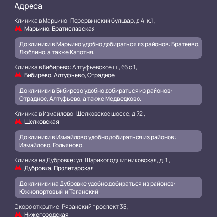
Адреса
Клиника в Марьино: Перервинский бульвар, д.4. к.1 ,
Марьино, Братиславская
До клиники в Марьино удобно добираться из районов: Братеево,
Люблино, а также Капотня.
Клиника в Бибирево: Алтуфьевское ш., 66 с.1,
Бибирево, Алтуфьево, Отрадное
До клиники в Бибирево удобно добираться из районов:
Отрадное, Алтуфьево, а также Медведково.
Клиника в Измайлово: Щелковское шоссе, д.72 ,
Щелковская
До клиники в Измайлово удобно добираться из районов:
Измайлово, Гольяново.
Клиника на Дубровке: ул. Шарикоподшипниковская, д. 1 ,
Дубровка, Пролетарская
До клиники на Дубровке удобно добираться из районов:
Южнопортовый и Таганский
.
Скоро открытие: Рязанский проспект 3Б ,
Нижегородская