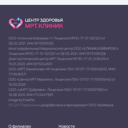
ООО «Клиника Бибирево-1» Лицензия №ЛО-77-01-021221 от
28.05.2021. ИНН 9715393035
Многопрофильный Медицинский центр ООО «КЛИНИКА БИБИРЕВО»
Лицензия №ЛО-77-01-021221 от 28.05.2021. ИНН 9715393028
Диагностический центр МРТ Лицензия № ЛО-77-01-019429 от
16.01.2020. ИНН 9715342601
ООО «МРТ Измайлово» № лицензии Л041-01137-77/00349232. ИНН:
7719490371
ООО «Центр МРТ Марьино». Лицензия Л041-01137-77/00356442 от
16.09.2020
ООО «ЦМРТ Дубровка». Лицензия Л041-01137-77/00307665 от
16.08.2016. ИНН 7723407383
Image by FreePik
ПО ЦУП ГорКлиника
разработано и принадлежит ООО ТеоМедиа
О филиалах
Новости