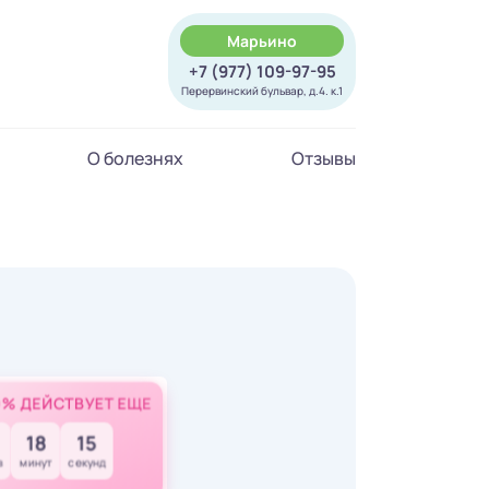
Марьино
+7 (977) 109-97-95
Перервинский бульвар, д.4. к.1
О болезнях
Отзывы
0% ДЕЙСТВУЕТ ЕЩЕ
18
13
в
минут
секунд