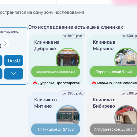
остраняется на одну зону исследования
Это исследование есть еще в клиниках:
 в Марьино,
от 3800 руб.
от 3300 р
1
Клиника на
Клиника в
)
Дубровке
Марьино
14:30
Перервинский б-р 4к1
Шарикоподшипниковская,д. 1
Дубровка, Пролетарская
Марьино, Братиславска
от 3900 руб.
от 5300 р
Клиника в
Клиника в
Митино
Бибирево
Пятницкое ш., 27, к. 2
Алтуфьевское ш., 66 с.1