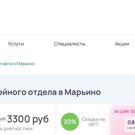
Услуги
Специалисты
Акции
отдела в Марьино
ейного отдела в Марьино
АКЦИЯ 3
3300 руб
руб
Скидка на
30%
08
МРТ
ь диагностики
часо