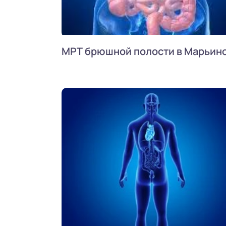
МРТ брюшной полости в Марьин