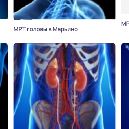
МР
МРТ головы в Марьино