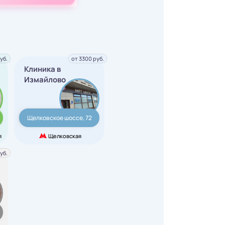
уб.
от 3300 руб.
Клиника в
Измайлово
Щелковское шоссе, 72
я
Щелковская
уб.