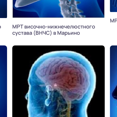
МР
о
МРТ височно-нижнечелюстного
сустава (ВНЧС) в Марьино