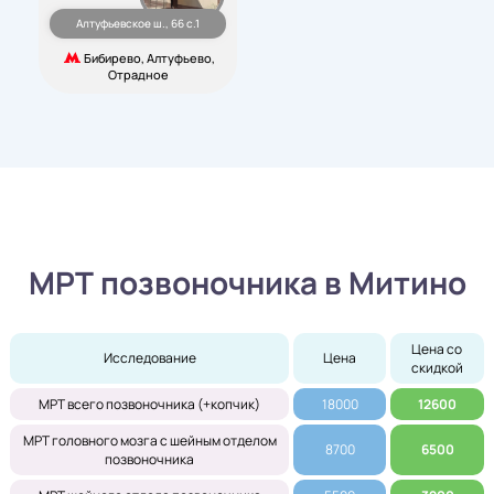
Алтуфьевское ш., 66 с.1
Бибирево, Алтуфьево,
Отрадное
МРТ позвоночника в Митино
Цена со 
Исследование
Цена
скидкой
МРТ всего позвоночника (+копчик)
18000
12600
МРТ головного мозга с шейным отделом
8700
6500
позвоночника