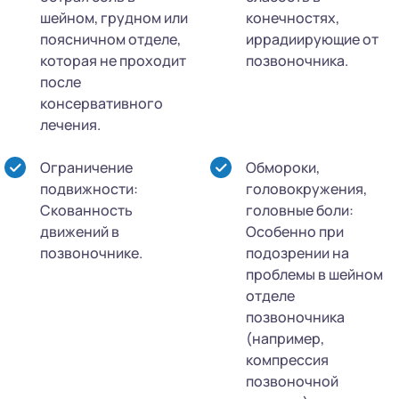
шейном, грудном или
конечностях,
поясничном отделе,
иррадиирующие от
которая не проходит
позвоночника.
после
консервативного
лечения.
Ограничение
Обмороки,
подвижности:
головокружения,
Скованность
головные боли:
движений в
Особенно при
позвоночнике.
подозрении на
проблемы в шейном
отделе
позвоночника
(например,
компрессия
позвоночной