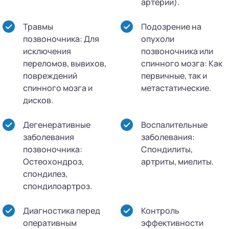
артерии).
Травмы
Подозрение на
позвоночника: Для
опухоли
исключения
позвоночника или
переломов, вывихов,
спинного мозга: Как
повреждений
первичные, так и
спинного мозга и
метастатические.
дисков.
Дегенеративные
Воспалительные
заболевания
заболевания:
позвоночника:
Спондилиты,
Остеохондроз,
артриты, миелиты.
спондилез,
спондилоартроз.
Диагностика перед
Контроль
оперативным
эффективности