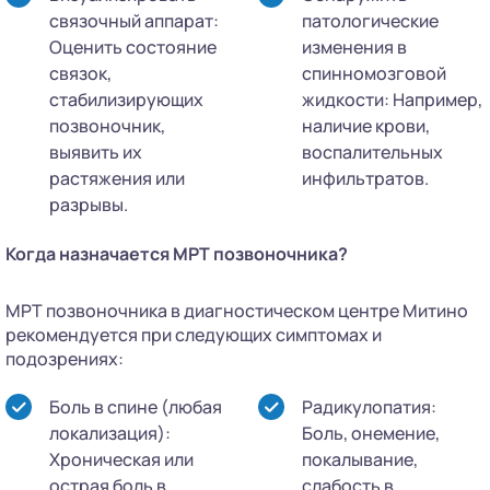
связочный аппарат:
патологические
Оценить состояние
изменения в
связок,
спинномозговой
стабилизирующих
жидкости: Например,
позвоночник,
наличие крови,
выявить их
воспалительных
растяжения или
инфильтратов.
разрывы.
Когда назначается МРТ позвоночника?
МРТ позвоночника в диагностическом центре Митино
рекомендуется при следующих симптомах и
подозрениях:
Боль в спине (любая
Радикулопатия:
локализация):
Боль, онемение,
Хроническая или
покалывание,
острая боль в
слабость в