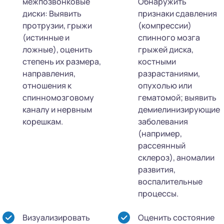
межпозвонковые
Обнаружить
диски: Выявить
признаки сдавления
протрузии, грыжи
(компрессии)
(истинные и
спинного мозга
ложные), оценить
грыжей диска,
степень их размера,
костными
направления,
разрастаниями,
отношения к
опухолью или
спинномозговому
гематомой; выявить
каналу и нервным
демиелинизирующие
корешкам.
заболевания
(например,
рассеянный
склероз), аномалии
развития,
воспалительные
процессы.
Визуализировать
Оценить состояние