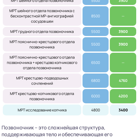
МРТ шейного отдела позвоночника
5500
3900
МРТ шейного отдела позвоночника с
бесконтрастной МР-ангиографией
8500
—
сосудов шеи
МРТ грудного отдела позвоночника
5500
3900
МРТ пояснично-крестцового отдела
5500
3900
позвоночника
МРТ пояснично-крестцового отдела
позвоночника + крестцово копчикового
6500
—
отдела позвоночника
МРТ крестцово-подвздошных
6800
4760
сочленений
МРТ крестцово-копчикового отдела
6000
4200
позвоночника
МРТ исследование копчика
4800
34
00
Позвоночник – это сложнейшая структура,
поддерживающая тело и обеспечивающая его