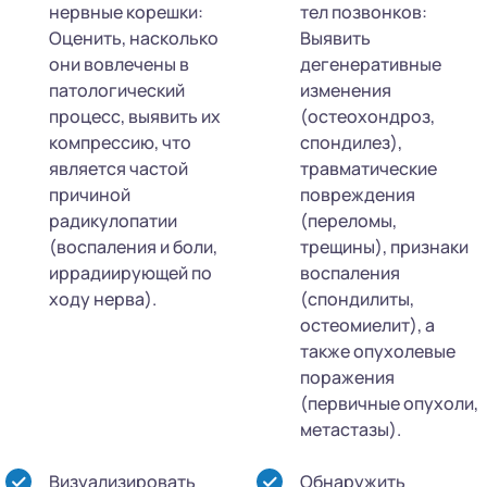
нервные корешки:
тел позвонков:
Оценить, насколько
Выявить
они вовлечены в
дегенеративные
патологический
изменения
процесс, выявить их
(остеохондроз,
компрессию, что
спондилез),
является частой
травматические
причиной
повреждения
радикулопатии
(переломы,
(воспаления и боли,
трещины), признаки
иррадиирующей по
воспаления
ходу нерва).
(спондилиты,
остеомиелит), а
также опухолевые
поражения
(первичные опухоли,
метастазы).
Визуализировать
Обнаружить