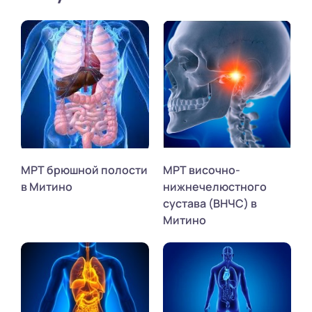
МРТ брюшной полости
МРТ височно-
в Митино
нижнечелюстного
сустава (ВНЧС) в
Митино