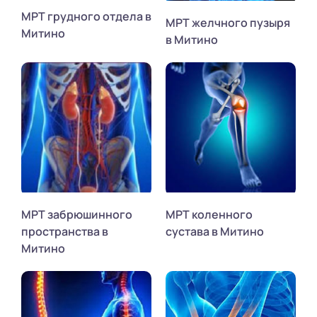
МРТ грудного отдела в
МРТ желчного пузыря
Митино
в Митино
МРТ забрюшинного
МРТ коленного
пространства в
сустава в Митино
Митино