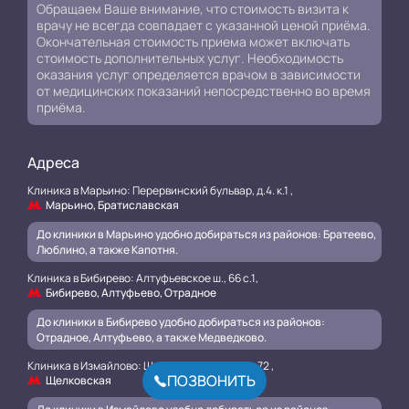
Обращаем Ваше внимание, что стоимость визита к
врачу не всегда совпадает с указанной ценой приёма.
Окончательная стоимость приема может включать
стоимость дополнительных услуг. Необходимость
оказания услуг определяется врачом в зависимости
от медицинских показаний непосредственно во время
приёма.
Адреса
Клиника в Марьино: Перервинский бульвар, д.4. к.1 ,
Марьино, Братиславская
До клиники в Марьино удобно добираться из районов: Братеево,
Люблино, а также Капотня.
Клиника в Бибирево: Алтуфьевское ш., 66 с.1,
Бибирево, Алтуфьево, Отрадное
До клиники в Бибирево удобно добираться из районов:
Отрадное, Алтуфьево, а также Медведково.
Клиника в Измайлово: Щелковское шоссе, д.72 ,
ПОЗВОНИТЬ
Щелковская