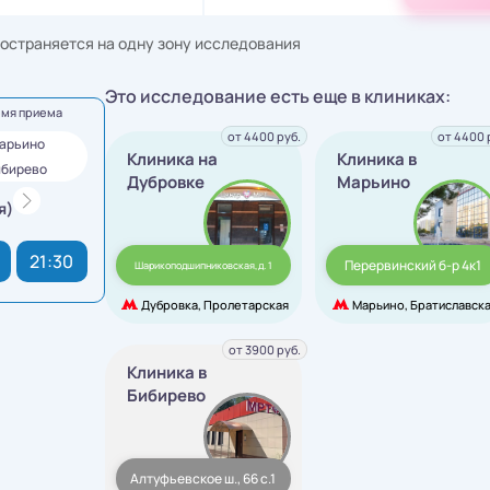
остраняется на одну зону исследования
Это исследование есть еще в клиниках:
емя приема
от 4400 руб.
от 4400 
Марьино
Клиника на
Клиника в
ибирево
Дубровке
Марьино
я)
21:30
Перервинский б-р 4к1
Шарикоподшипниковская,д. 1
Дубровка, Пролетарская
Марьино, Братиславск
от 3900 руб.
Клиника в
Бибирево
Алтуфьевское ш., 66 с.1