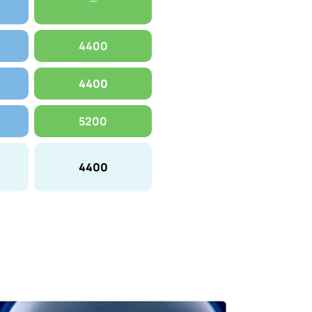
—
4400
4400
5200
4400