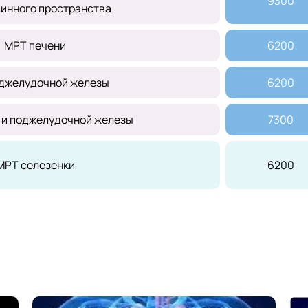
9300
инного пространства
МРТ печени
6200
джелудочной железы
6200
 и поджелудочной железы
7300
МРТ селезенки
6200