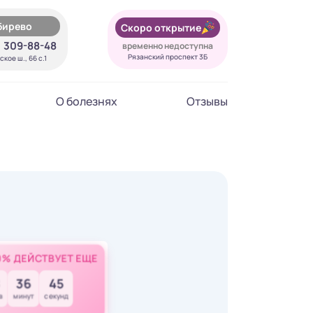
бирево
Скоро открытие
) 309-88-48
временно недоступна
Рязанский проспект 3Б
кое ш., 66 с.1
О болезнях
Отзывы
0% ДЕЙСТВУЕТ ЕЩЕ
8
36
43
в
минут
секунд