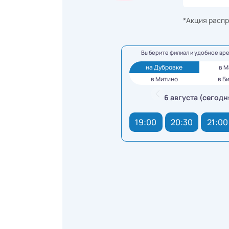
*Акция распр
Выберите филиал и удобное вр
на Дубровке
в 
в Митино
в Б
6 августа (сегодн
19:00
20:30
21:00