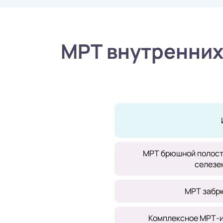
МРТ внутренних
МРТ брюшной полост
селезе
МРТ забр
Комплексное МРТ-и