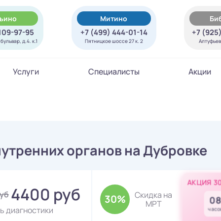
ьино
Митино
Би
 109-97-95
+7 (499) 444-01-14
+7 (925
ульвар, д.4. к.1
Пятницкое шоссе 27 к. 2
Алтуфьевс
Услуги
Специалисты
Акции
утренних органов на Дубровке
АКЦИЯ 3
4400 руб
руб
Скидка на
30%
0
МРТ
ь диагностики
часо