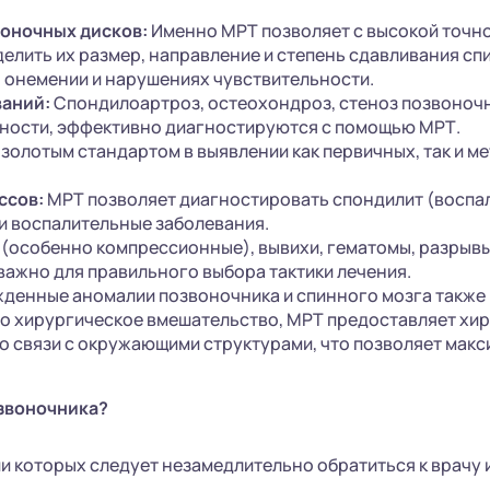
оночных дисков:
Именно МРТ позволяет с высокой точн
елить их размер, направление и степень сдавливания сп
, онемении и нарушениях чувствительности.
ваний:
Спондилоартроз, остеохондроз, стеноз позвоночно
ности, эффективно диагностируются с помощью МРТ.
золотым стандартом в выявлении как первичных, так и м
ссов:
МРТ позволяет диагностировать спондилит (воспал
и воспалительные заболевания.
особенно компрессионные), вывихи, гематомы, разрывы 
важно для правильного выбора тактики лечения.
денные аномалии позвоночника и спинного мозга также 
но хирургическое вмешательство, МРТ предоставляет х
о связи с окружающими структурами, что позволяет мак
озвоночника?
и которых следует незамедлительно обратиться к врачу 