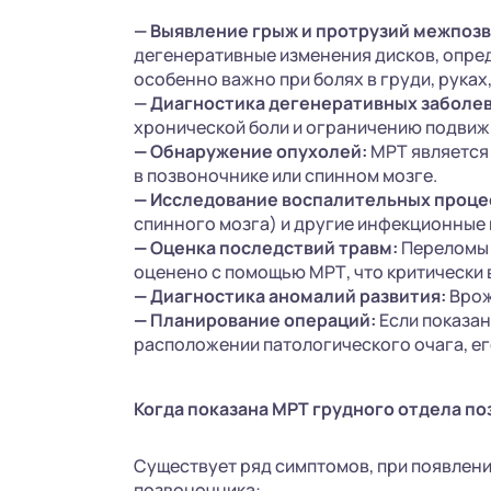
— Выявление грыж и протрузий межпозв
дегенеративные изменения дисков, опред
особенно важно при болях в груди, руках
— Диагностика дегенеративных заболе
хронической боли и ограничению подвиж
—
Обнаружение опухолей:
МРТ является 
в позвоночнике или спинном мозге.
—
Исследование воспалительных проце
спинного мозга) и другие инфекционные 
—
Оценка последствий травм:
Переломы (
оценено с помощью МРТ, что критически 
—
Диагностика аномалий развития:
Врож
—
Планирование операций:
Если показа
расположении патологического очага, ег
Когда показана МРТ грудного отдела п
Существует ряд симптомов, при появлени
позвоночника: