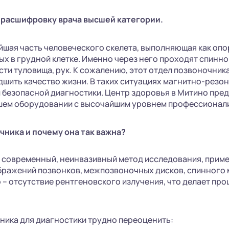
 расшифровку врача высшей категории.
йшая часть человеческого скелета, выполняющая как опо
х в грудной клетке. Именно через него проходят спинн
сти туловища, рук. К сожалению, этот отдел позвоночни
дшить качество жизни. В таких ситуациях магнитно-рез
 безопасной диагностики. Центр здоровья в Митино пре
йшем оборудовании с высочайшим уровнем профессионал
чника и почему она так важна?
о современный, неинвазивный метод исследования, прим
бражений позвонков, межпозвоночных дисков, спинного 
о – отсутствие рентгеновского излучения, что делает пр
ника для диагностики трудно переоценить: