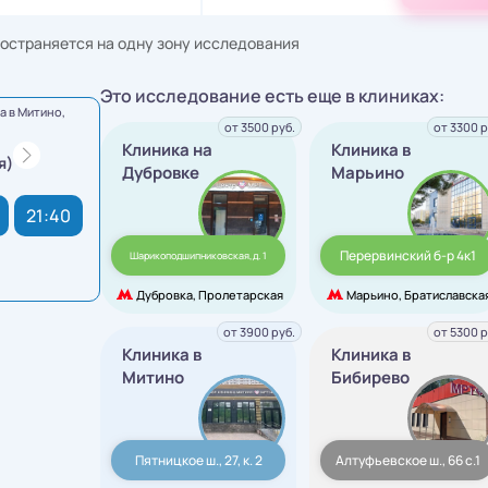
остраняется на одну зону исследования
Это исследование есть еще в клиниках:
 в Митино,
от 3500 руб.
от 3300 р
Клиника на
Клиника в
я)
Дубровке
Марьино
21:40
Перервинский б-р 4к1
Шарикоподшипниковская,д. 1
Дубровка, Пролетарская
Марьино, Братиславска
от 3900 руб.
от 5300 р
Клиника в
Клиника в
Митино
Бибирево
Пятницкое ш., 27, к. 2
Алтуфьевское ш., 66 с.1