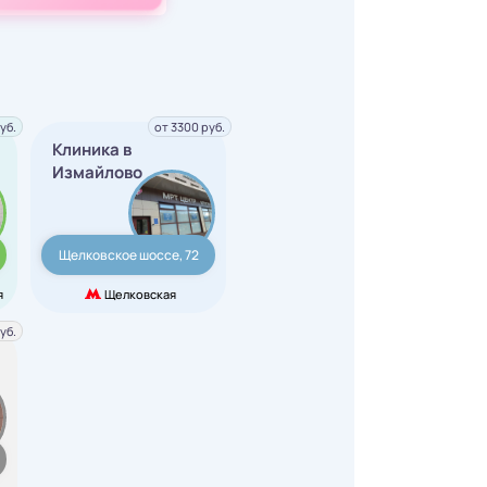
уб.
от 3300 руб.
Клиника в
Измайлово
Щелковское шоссе, 72
я
Щелковская
уб.