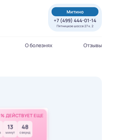
Митино
+7 (499) 444-01-14
Пятницкое шоссе 27 к. 2
О болезнях
Отзывы
0% ДЕЙСТВУЕТ ЕЩЕ
13
46
в
минут
секунд