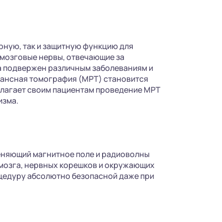
рную, так и защитную функцию для
омозговые нервы, отвечающие за
ка подвержен различным заболеваниям и
онансная томография (МРТ) становится
длагает своим пациентам проведение МРТ
изма.
еняющий магнитное поле и радиоволны
мозга, нервных корешков и окружающих
оцедуру абсолютно безопасной даже при