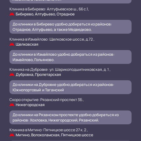
Клиника в Бибирево: Алтуфьевское ш., 66 с.1,
Бибирево, Алтуфьево, Отрадное
До клиники в Бибирево удобно добираться из районов:
Отрадное, Алтуфьево, а также Медведково.
Клиника в Измайлово: Щелковское шоссе, д.72 ,
Щелковская
До клиники в Измайлово удобно добираться из районов:
Измайлово, Гольяново.
Клиника на Дубровке: ул. Шарикоподшипниковская, д. 1 ,
Дубровка, Пролетарская
До клиники на Дубровке удобно добираться из районов:
Южнопортовый и Таганский
.
Скоро открытие: Рязанский проспект 3Б ,
Нижегородская
До клиники на Рязанском проспекте удобно добираться из
районов: Хохловка, Нижегородский, Рязанский.
.
Клиника в Митино: Пятницкое шоссе 27 к. 2 ,
Митино, Волоколамская, Пятницкое шоссе