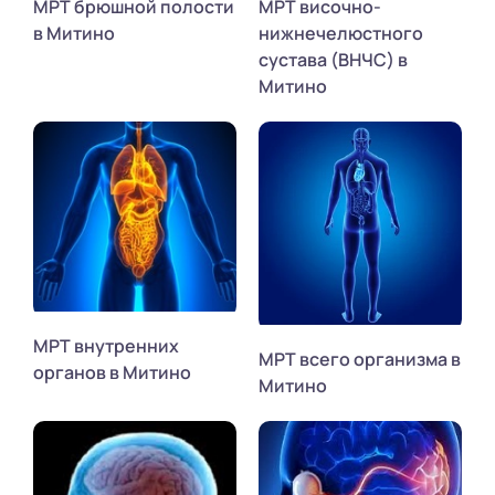
МРТ брюшной полости
МРТ височно-
в Митино
нижнечелюстного
сустава (ВНЧС) в
Митино
МРТ внутренних
МРТ всего организма в
органов в Митино
Митино