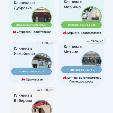
Клиника в
Клиника на
Марьино
Дубровке
Перервинский б-р 4к1
Шарикоподшипниковская,д. 1
Дубровка, Пролетарская
Марьино, Братиславская
от 3900 руб.
от 3300 руб.
Клиника в
Клиника в
Митино
Измайлово
Пятницкое ш., 27, к. 2
Щелковское шоссе, 72
Митино, Волоколамская,
Щелковская
Пятницкое шоссе
от 4800 руб.
Клиника в
Бибирево