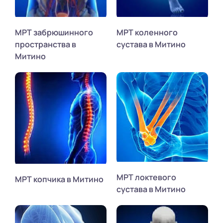
МРТ забрюшинного
МРТ коленного
пространства в
сустава в Митино
Митино
МРТ локтевого
МРТ копчика в Митино
сустава в Митино