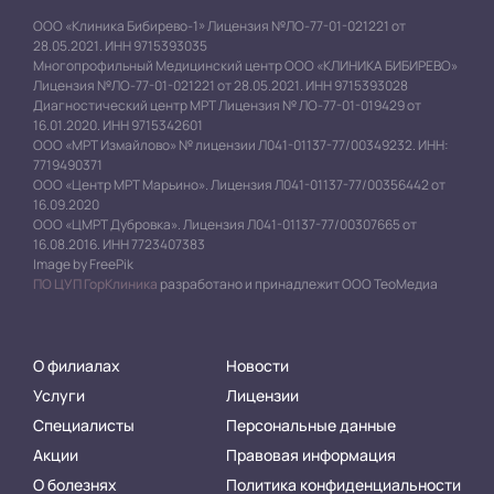
ООО «Клиника Бибирево-1» Лицензия №ЛО-77-01-021221 от
28.05.2021. ИНН 9715393035
Многопрофильный Медицинский центр ООО «КЛИНИКА БИБИРЕВО»
Лицензия №ЛО-77-01-021221 от 28.05.2021. ИНН 9715393028
Диагностический центр МРТ Лицензия № ЛО-77-01-019429 от
16.01.2020. ИНН 9715342601
ООО «МРТ Измайлово» № лицензии Л041-01137-77/00349232. ИНН:
7719490371
ООО «Центр МРТ Марьино». Лицензия Л041-01137-77/00356442 от
16.09.2020
ООО «ЦМРТ Дубровка». Лицензия Л041-01137-77/00307665 от
16.08.2016. ИНН 7723407383
Image by FreePik
ПО ЦУП ГорКлиника
разработано и принадлежит ООО ТеоМедиа
О филиалах
Новости
Услуги
Лицензии
Специалисты
Персональные данные
Акции
Правовая информация
О болезнях
Политика конфиденциальности