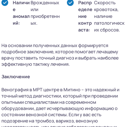
Наличи
Врожденных
Распр
Скорость
е
или
еделе
кровотока,
аномал
приобретенн
ние
наличие
ий:
ых.
контр
патологическ
аста:
их сбросов.
На основании полученных данных формируется
подробное заключение, которое помогает лечащему
врачу поставить точный диагноз и выбрать наиболее
эффективную тактику лечения.
Заключение
Венография в МРТ центре в Митино – это надежный и
точный метод диагностики, который при проведении
опытными специалистами на современном
оборудовании, дает исчерпывающую информацию о
состоянии венозной системы. Если у вас есть
подозрение на тромбоз, варикоз, венозную
недостаточность или другие заболевания венозных