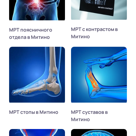
МРТ с контрастом в
МРТ поясничного
Митино
отдела в Митино
МРТ стопы в Митино
МРТ суставов в
Митино