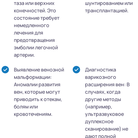
таза или верхних
шунтированием или
конечностей. Это
трансплантацией.
состояние требует
немедленного
лечения для
предотвращения
эмболии легочной
артерии.
Выявление венозной
Диагностика
мальформации:
варикозного
Аномалии развития
расширения вен: В
вен, которые могут
случаях, когда
приводить к отекам,
другие методы
болям или
(например,
кровотечениям.
ультразвуковое
дуплексное
сканирование) не
дают полной