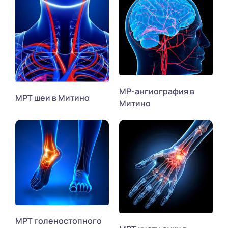
МР-ангиография в
МРТ шеи в Митино
Митино
МРТ голеностопного