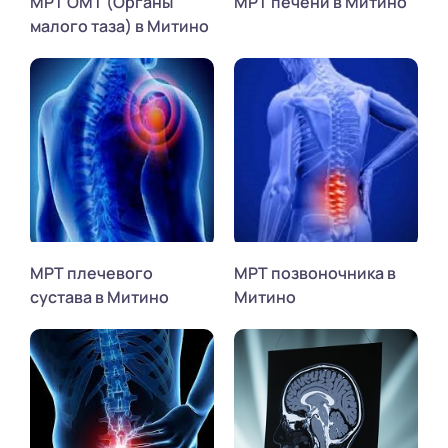
МРТ ОМТ (Органы
МРТ печени в Митино
малого таза) в Митино
МРТ плечевого
МРТ позвоночника в
сустава в Митино
Митино