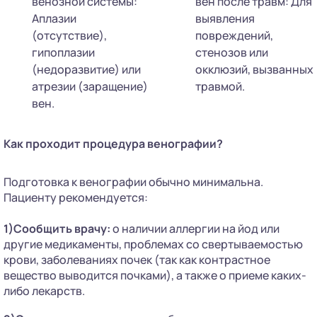
венозной системы:
вен после травм: Для
Аплазии
выявления
(отсутствие),
повреждений,
гипоплазии
стенозов или
(недоразвитие) или
окклюзий, вызванных
атрезии (заращение)
травмой.
вен.
Как проходит процедура венографии?
Подготовка к венографии обычно минимальна.
Пациенту рекомендуется:
1)Сообщить врачу:
о наличии аллергии на йод или
другие медикаменты, проблемах со свертываемостью
крови, заболеваниях почек (так как контрастное
вещество выводится почками), а также о приеме каких-
либо лекарств.