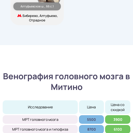
Алтуфьевское ш., 66 с.1
Бибирево, Алтуфьево,
Отрадное
Венография головного мозга в
Митино
Цена со 
Исследование
Цена
скидкой
МРТ головного мозга
5500
3900
МРТ головного мозга и гипофиза
8700
6100