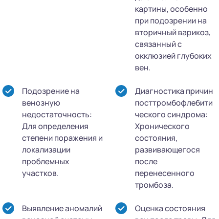
картины, особенно
при подозрении на
вторичный варикоз,
связанный с
окклюзией глубоких
вен.
Подозрение на
Диагностика причин
венозную
посттромбофлебити
недостаточность:
ческого синдрома:
Для определения
Хронического
степени поражения и
состояния,
локализации
развивающегося
проблемных
после
участков.
перенесенного
тромбоза.
Выявление аномалий
Оценка состояния