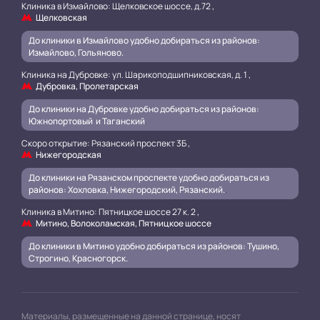
Клиника в Измайлово: Щелковское шоссе, д.72 ,
Щелковская
До клиники в Измайлово удобно добираться из районов:
Измайлово, Гольяново.
Клиника на Дубровке: ул. Шарикоподшипниковская, д. 1 ,
Дубровка, Пролетарская
До клиники на Дубровке удобно добираться из районов:
Южнопортовый и Таганский
.
Скоро открытие: Рязанский проспект 3Б ,
Нижегородская
До клиники на Рязанском проспекте удобно добираться из
районов: Хохловка, Нижегородский, Рязанский.
.
Клиника в Митино: Пятницкое шоссе 27 к. 2 ,
Митино, Волоколамская, Пятницкое шоссе
До клиники в Митино удобно добираться из районов: Тушино,
Строгино, Красногорск.
Материалы, размещенные на данной странице, носят