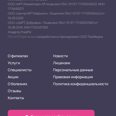
ООО «МРТ Измайлово» № лицензии Л041-01137-77/00349232. ИНН:
7719490371
ООО «Центр МРТ Марьино». Лицензия Л041-01137-77/00356442 от
16.09.2020
ООО «ЦМРТ Дубровка». Лицензия Л041-01137-77/00307665 от
16.08.2016. ИНН 7723407383
Image by FreePik
ПО ЦУП ГорКлиника
разработано и принадлежит ООО ТеоМедиа
О филиалах
Новости
Услуги
Лицензии
Специалисты
Персональные данные
Акции
Правовая информация
О болезнях
Политика конфиденциальности
Отзывы
Контакты