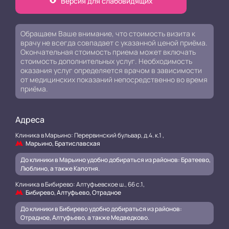
Версия для слабовидящих
Обращаем Ваше внимание, что стоимость визита к
врачу не всегда совпадает с указанной ценой приёма.
Окончательная стоимость приема может включать
стоимость дополнительных услуг. Необходимость
оказания услуг определяется врачом в зависимости
от медицинских показаний непосредственно во время
приёма.
Адреса
Клиника в Марьино: Перервинский бульвар, д.4. к.1 ,
Марьино, Братиславская
До клиники в Марьино удобно добираться из районов: Братеево,
Люблино, а также Капотня.
Клиника в Бибирево: Алтуфьевское ш., 66 с.1,
Бибирево, Алтуфьево, Отрадное
До клиники в Бибирево удобно добираться из районов:
Отрадное, Алтуфьево, а также Медведково.