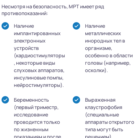
Несмотря на безопасность, МРТ имеет ряд
противопоказаний:
Наличие
Наличие
имплантированных
металлических
электронных
инородных тел в
устройств
организме,
(кардиостимуляторы
особенно в области
, некоторые виды
головы (например,
слуховых аппаратов,
осколки).
инсулиновые помпы,
нейростимуляторы).
Беременность
Выраженная
(первый триместр,
клаустрофобия
исследование
(специальные
проводится только
аппараты открытого
по жизненным
типа могут быть
показаниям и после
решением).