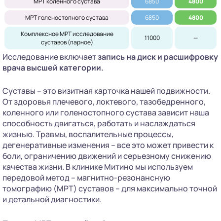
МРТ коленного сустава
6850
4800
МРТ голеностопного сустава
6850
4800
Комплексное МРТ исследование
11000
—
суставов (парное)
Исследование включает
запись на диск
и расшифровку
врача высшей категории.
Суставы – это визитная карточка нашей подвижности.
От здоровья плечевого, локтевого, тазобедренного,
коленного или голеностопного сустава зависит наша
способность двигаться, работать и наслаждаться
жизнью. Травмы, воспалительные процессы,
дегенеративные изменения – все это может привести к
боли, ограничению движений и серьезному снижению
качества жизни. В клинике Митино мы используем
передовой метод – магнитно-резонансную
томографию (МРТ) суставов – для максимально точной
и детальной диагностики.