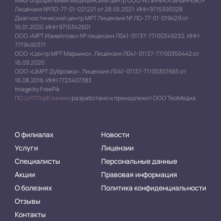
Многопрофильный Медицинский центр ООО «КЛИНИКА БИБИРЕВО»
Лицензия №ЛО-77-01-021221 от 28.05.2021. ИНН 9715393028
Диагностический центр МРТ Лицензия № ЛО-77-01-019429 от
16.01.2020. ИНН 9715342601
ООО «МРТ Измайлово» № лицензии Л041-01137-77/00349232. ИНН:
7719490371
ООО «Центр МРТ Марьино». Лицензия Л041-01137-77/00356442 от
16.09.2020
ООО «ЦМРТ Дубровка». Лицензия Л041-01137-77/00307665 от
16.08.2016. ИНН 7723407383
Image by FreePik
ПО ЦУП ГорКлиника
разработано и принадлежит ООО ТеоМедиа
О филиалах
Новости
Услуги
Лицензии
Специалисты
Персональные данные
Акции
Правовая информация
О болезнях
Политика конфиденциальности
Отзывы
Контакты