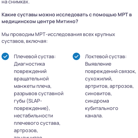
на снимках.
Какие суставы можно исследовать с помощью МРТ в
медицинском центре Митино?
Мы проводим МРТ-исследования всех крупных
суставов, включая:
Плечевой сустав:
Локтевой сустав:
Диагностика
Выявление
повреждений
повреждений связок,
вращательной
сухожилий,
манжеты плеча,
артритов, артрозов,
разрывов суставной
синовитов,
губы (SLAP-
синдрома
повреждение),
кубитального
нестабильности
канала.
плечевого сустава,
артрозов,
тендинитов.