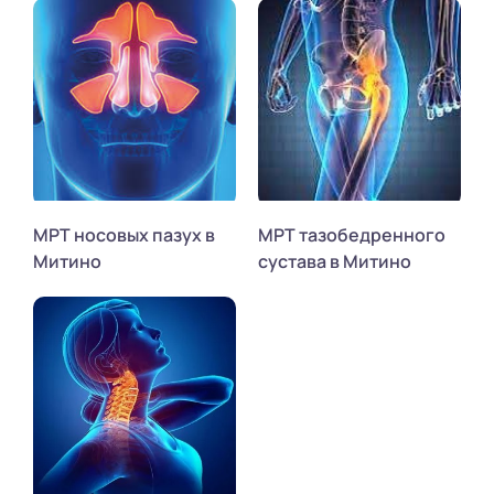
МРТ носовых пазух в
МРТ тазобедренного
Митино
сустава в Митино