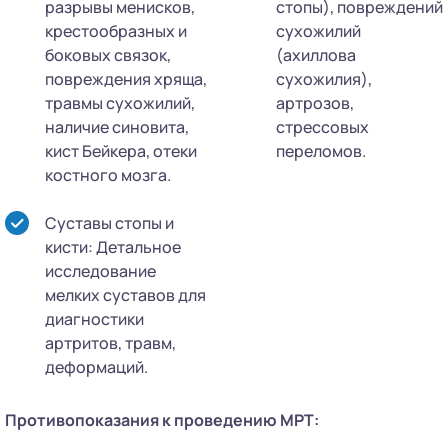
разрывы менисков,
стопы), повреждений
крестообразных и
сухожилий
боковых связок,
(ахиллова
повреждения хряща,
сухожилия),
травмы сухожилий,
артрозов,
наличие синовита,
стрессовых
кист Бейкера, отеки
переломов.
костного мозга.
Суставы стопы и
кисти: Детальное
исследование
мелких суставов для
диагностики
артритов, травм,
деформаций.
Противопоказания к проведению МРТ: