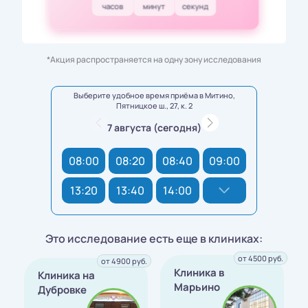
часов
минут
секунд
*Акция распространяется на одну зону исследования
Выберите удобное время приёма в Митино,
Пятницкое ш., 27, к. 2
7 августа (сегодня)
08:00
08:20
08:40
09:00
13:20
13:40
14:00
Это исследование есть еще в клиниках:
от 4500 руб.
от 4900 руб.
Клиника в
Клиника на
Марьино
Дубровке