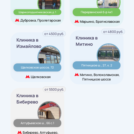
Перервинский б-р 4к1
Шарикоподшипниковская,д. 1
Дубровка, Пролетарская
Марьино, Братиславская
от 4800 руб.
от 4500 руб.
Клиника в
Клиника в
Митино
Измайлово
Пятницкое ш., 27, к. 2
Щелковское шоссе, 72
Митино, Волоколамская,
Щелковская
Пятницкое шоссе
от 5500 руб.
Клиника в
Бибирево
Алтуфьевское ш., 66 с.1
Бибирево, Алтуфьево,