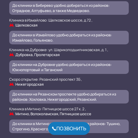
До клиники в Бибирево удобно добираться из районов:
Отрадное, Алтуфьево, а также Медведково.
Клиника в Измайлово: Щелковское шоссе, д.72 ,
Щелковская
До клиники в Измайлово удобно добираться из районов:
Измайлово, Гольяново.
Клиника на Дубровке: ул. Шарикоподшипниковская, д. 1 ,
Дубровка, Пролетарская
До клиники на Дубровке удобно добираться из районов:
Южнопортовый и Таганский
.
Скоро открытие: Рязанский проспект 3Б ,
Нижегородская
До клиники на Рязанском проспекте удобно добираться из
районов: Хохловка, Нижегородский, Рязанский.
.
Клиника в Митино: Пятницкое шоссе 27 к. 2 ,
Митино, Волоколамская, Пятницкое шоссе
До клиники в Митино удобно добираться из районов: Тушино,
ПОЗВОНИТЬ
Строгино, Красногорск.