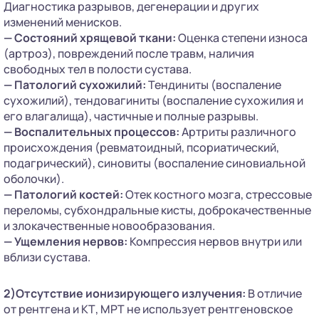
Диагностика разрывов, дегенерации и других
изменений менисков.
— Состояний хрящевой ткани:
Оценка степени износа
(артроз), повреждений после травм, наличия
свободных тел в полости сустава.
— Патологий сухожилий:
Тендиниты (воспаление
сухожилий), тендовагиниты (воспаление сухожилия и
его влагалища), частичные и полные разрывы.
— Воспалительных процессов:
Артриты различного
происхождения (ревматоидный, псориатический,
подагрический), синовиты (воспаление синовиальной
оболочки).
— Патологий костей:
Отек костного мозга, стрессовые
переломы, субхондральные кисты, доброкачественные
и злокачественные новообразования.
— Ущемления нервов:
Компрессия нервов внутри или
вблизи сустава.
2)Отсутствие ионизирующего излучения:
В отличие
от рентгена и КТ, МРТ не использует рентгеновское