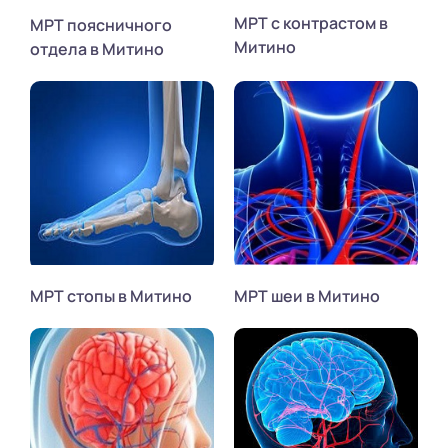
МРТ с контрастом в
МРТ поясничного
Митино
отдела в Митино
МРТ стопы в Митино
МРТ шеи в Митино