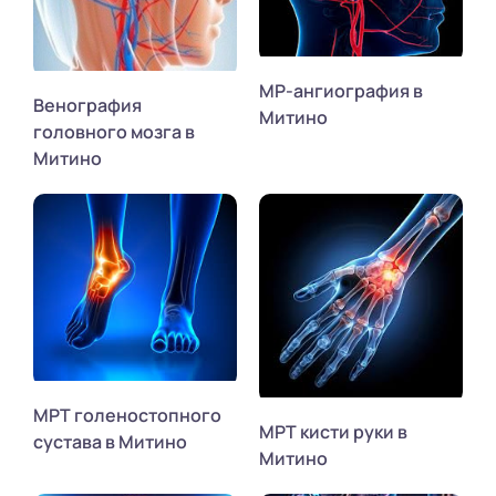
МР-ангиография в
Венография
Митино
головного мозга в
Митино
МРТ голеностопного
МРТ кисти руки в
сустава в Митино
Митино