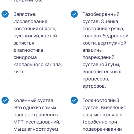
Запястье:
Тазобедренный
Исследование
сустав: Оценка
состояния связок,
состояния хряща,
сухожилий, костей
головок бедренной
запястья,
кости, вертлужной
диагностика
впадины,
синдрома
повреждений
карпального канала,
суставной губы,
кист.
воспалительных
процессов,
артрозов.
Коленный сустав:
Голеностопный
Это одно из самых
сустав: Выявление
распространенных
разрывов связок
МРТ-исследований.
(особенно при
Мы диагностируем
подворачивании