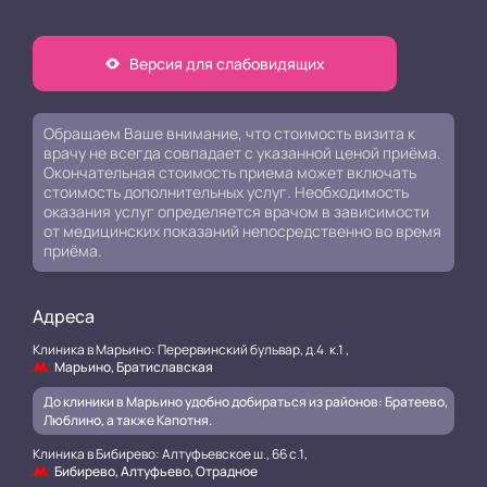
Версия для слабовидящих
Обращаем Ваше внимание, что стоимость визита к
врачу не всегда совпадает с указанной ценой приёма.
Окончательная стоимость приема может включать
стоимость дополнительных услуг. Необходимость
оказания услуг определяется врачом в зависимости
от медицинских показаний непосредственно во время
приёма.
Адреса
Клиника в Марьино: Перервинский бульвар, д.4. к.1 ,
Марьино, Братиславская
До клиники в Марьино удобно добираться из районов: Братеево,
Люблино, а также Капотня.
Клиника в Бибирево: Алтуфьевское ш., 66 с.1,
Бибирево, Алтуфьево, Отрадное