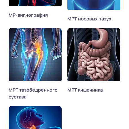
МР-ангиография
МРТ носовых пазух
МРТ тазобедренного
МРТ кишечника
сустава