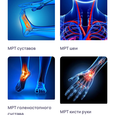
МРТ суставов
МРТ шеи
МРТ голеностопного
МРТ кисти руки
сустава