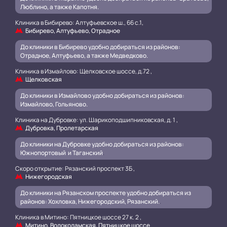
Люблино, а также Капотня.
Клиника в Бибирево: Алтуфьевское ш., 66 с.1,
Бибирево, Алтуфьево, Отрадное
До клиники в Бибирево удобно добираться из районов:
Отрадное, Алтуфьево, а также Медведково.
Клиника в Измайлово: Щелковское шоссе, д.72 ,
Щелковская
До клиники в Измайлово удобно добираться из районов:
Измайлово, Гольяново.
Клиника на Дубровке: ул. Шарикоподшипниковская, д. 1 ,
Дубровка, Пролетарская
До клиники на Дубровке удобно добираться из районов:
Южнопортовый и Таганский
.
Скоро открытие: Рязанский проспект 3Б ,
Нижегородская
До клиники на Рязанском проспекте удобно добираться из
районов: Хохловка, Нижегородский, Рязанский.
.
Клиника в Митино: Пятницкое шоссе 27 к. 2 ,
Митино, Волоколамская, Пятницкое шоссе