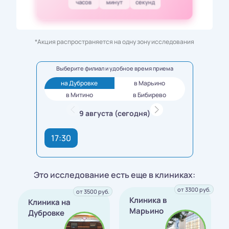
часов
минут
секунд
*Акция распространяется на одну зону исследования
Выберите филиал и удобное время приема
на Дубровке
в Марьино
в Митино
в Бибирево
9 августа (сегодня)
17:30
Это исследование есть еще в клиниках:
от 3300 руб.
от 3500 руб.
Клиника в
Клиника на
Марьино
Дубровке