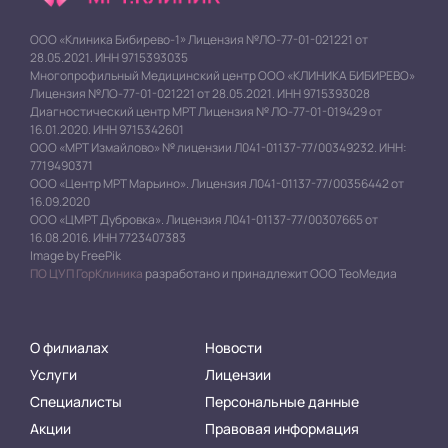
ООО «Клиника Бибирево-1» Лицензия №ЛО-77-01-021221 от
28.05.2021. ИНН 9715393035
Многопрофильный Медицинский центр ООО «КЛИНИКА БИБИРЕВО»
Лицензия №ЛО-77-01-021221 от 28.05.2021. ИНН 9715393028
Диагностический центр МРТ Лицензия № ЛО-77-01-019429 от
16.01.2020. ИНН 9715342601
ООО «МРТ Измайлово» № лицензии Л041-01137-77/00349232. ИНН:
7719490371
ООО «Центр МРТ Марьино». Лицензия Л041-01137-77/00356442 от
16.09.2020
ООО «ЦМРТ Дубровка». Лицензия Л041-01137-77/00307665 от
16.08.2016. ИНН 7723407383
Image by FreePik
ПО ЦУП ГорКлиника
разработано и принадлежит ООО ТеоМедиа
О филиалах
Новости
Услуги
Лицензии
Специалисты
Персональные данные
Акции
Правовая информация