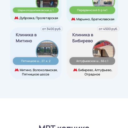
Перервинский б-р 4к1
Шарикоподшипниковская,д. 1
Дубровка, Пролетарская
Марьино, Братиславская
от 3400 руб.
от 4500 руб.
Клиника в
Клиника в
Митино
Бибирево
Пятницкое ш., 27, к. 2
Алтуфьевское ш., 66 с.1
Митино, Волоколамская,
Бибирево, Алтуфьево,
Пятницкое шоссе
Отрадное
МРТ копчика