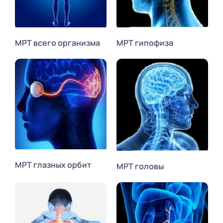
МРТ всего организма
МРТ гипофиза
МРТ глазных орбит
МРТ головы