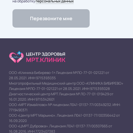
на обработку
персональных данных
ООО «Клиника Бибирево-1» Лицензия №ЛО-77-01-021221 от
28.05.2021. ИНН 9715393035
Многопрофильный Медицинский центр ООО «КЛИНИКА БИБИРЕВО»
Лицензия №ЛО-77-01-021221 от 28.05.2021. ИНН 9715393028
Диагностический центр МРТ Лицензия № ЛО-77-01-019429 от
16.01.2020. ИНН 9715342601
ООО «МРТ Измайлово» № лицензии Л041-01137-77/00349232. ИНН:
7719490371
ООО «Центр МРТ Марьино». Лицензия Л041-01137-77/00356442 от
16.09.2020
ООО «ЦМРТ Дубровка». Лицензия Л041-01137-77/00307665 от
16.08.2016. ИНН 7723407383