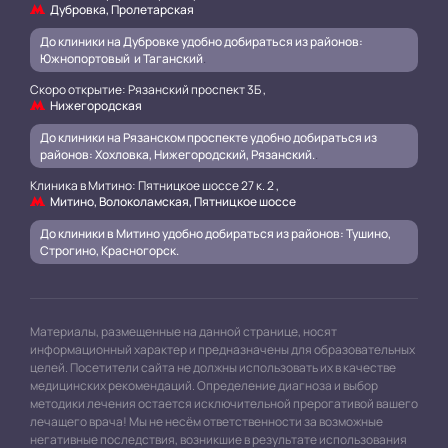
Дубровка, Пролетарская
До клиники на Дубровке удобно добираться из районов:
Южнопортовый и Таганский
.
Скоро открытие: Рязанский проспект 3Б ,
Нижегородская
До клиники на Рязанском проспекте удобно добираться из
районов: Хохловка, Нижегородский, Рязанский.
.
Клиника в Митино: Пятницкое шоссе 27 к. 2 ,
Митино, Волоколамская, Пятницкое шоссе
До клиники в Митино удобно добираться из районов: Тушино,
Строгино, Красногорск.
Материалы, размещенные на данной странице, носят
информационный характер и предназначены для образовательных
целей. Посетители сайта не должны использовать их в качестве
медицинских рекомендаций. Определение диагноза и выбор
методики лечения остается исключительной прерогативой вашего
лечащего врача! Мы не несём ответственности за возможные
негативные последствия, возникшие в результате использования