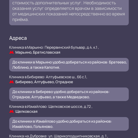
стоимость дополнительных услуг. Необходимость
оказания услуг определяется врачом в зависимости
от медицинских показаний непосредственно во время
приёма.
Адреса
Клиника в Марьино: Перервинский бульвар, д.4. к.1 ,
Марьино, Братиславская
До клиники в Марьино удобно добираться из районов: Братеево,
Люблино, а также Капотня.
Клиника в Бибирево: Алтуфьевское ш., 66 с.1,
Бибирево, Алтуфьево, Отрадное
До клиники в Бибирево удобно добираться из районов:
Отрадное, Алтуфьево, а также Медведково.
Клиника в Измайлово: Щелковское шоссе, д.72 ,
Щелковская
До клиники в Измайлово удобно добираться из районов:
Измайлово, Гольяново.
Клиника на Дубровке: ул. Шарикоподшипниковская, д. 1 ,