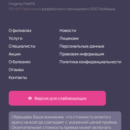
Image by FreePik
ПО ЦУП ГорКлиника
разработано и принадлежит ООО ТеоМедиа
О филиалах
Новости
Услуги
Лицензии
Специалисты
Персональные данные
Акции
Правовая информация
О болезнях
Политика конфиденциальности
Отзывы
Контакты
Версия для слабовидящих
Обращаем Ваше внимание, что стоимость визита к
врачу не всегда совпадает с указанной ценой приёма.
Окончательная стоимость приема может включать