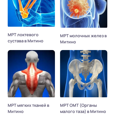
МРТ локтевого
МРТ молочных желез в
сустава в Митино
Митино
МРТ мягких тканей в
МРТ ОМТ (Органы
Митино
малого таза) в Митино