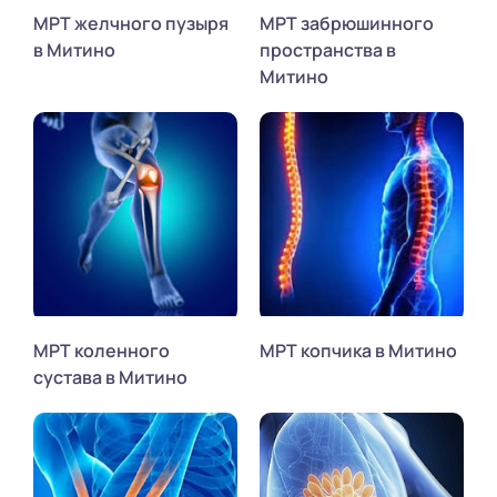
МРТ желчного пузыря
МРТ забрюшинного
в Митино
пространства в
Митино
МРТ коленного
МРТ копчика в Митино
сустава в Митино