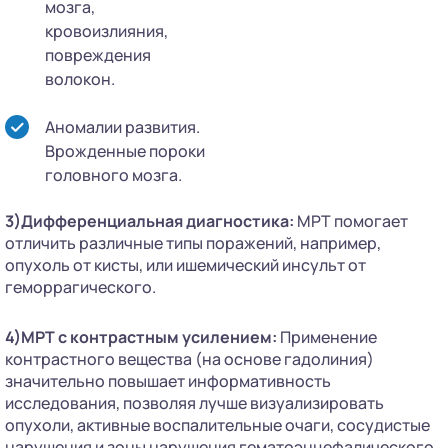
мозга,
кровоизлияния,
повреждения
волокон.
Аномалии развития.
Врожденные пороки
головного мозга.
3)Дифференциальная диагностика:
МРТ помогает
отличить различные типы поражений, например,
опухоль от кисты, или ишемический инсульт от
геморрагического.
4)МРТ с контрастным усилением:
Применение
контрастного вещества (на основе гадолиния)
значительно повышает информативность
исследования, позволяя лучше визуализировать
опухоли, активные воспалительные очаги, сосудистые
нарушения и зоны нарушения гематоэнцефалического