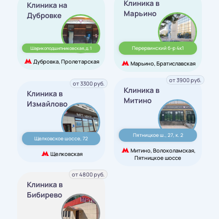
Клиника в
Клиника на
Марьино
Дубровке
Перервинский б-р 4к1
Шарикоподшипниковская,д. 1
Дубровка, Пролетарская
Марьино, Братиславская
от 3900 руб.
от 3300 руб.
Клиника в
Клиника в
Митино
Измайлово
Пятницкое ш., 27, к. 2
Щелковское шоссе, 72
Митино, Волоколамская,
Щелковская
Пятницкое шоссе
от 4800 руб.
Клиника в
Бибирево