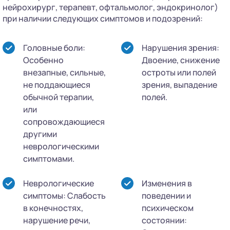
нейрохирург, терапевт, офтальмолог, эндокринолог)
при наличии следующих симптомов и подозрений:
Головные боли:
Нарушения зрения:
Особенно
Двоение, снижение
внезапные, сильные,
остроты или полей
не поддающиеся
зрения, выпадение
обычной терапии,
полей.
или
сопровождающиеся
другими
неврологическими
симптомами.
Неврологические
Изменения в
симптомы: Слабость
поведении и
в конечностях,
психическом
нарушение речи,
состоянии: