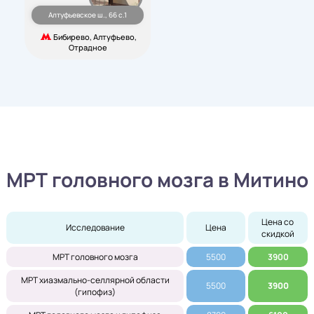
Алтуфьевское ш., 66 с.1
Бибирево, Алтуфьево,
Отрадное
МРТ головного мозга в Митино
Цена со 
Исследование
Цена
скидкой
МРТ головного мозга
5500
3900
МРТ хиазмально-селлярной области
5500
3900
(гипофиз)