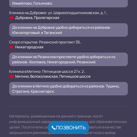
Измайлово, Гольяново.
Клиника на Дубровке: ул. Шарикоподшипниковская, д. 1 ,
Дубровка, Пролетарская
До клиники на Дубровке удобно добираться из районов:
Южнопортовый и Таганский
.
Скоро открытие: Рязанский проспект 3Б ,
Нижегородская
До клиники на Рязанском проспекте удобно добираться из
районов: Хохловка, Нижегородский, Рязанский.
.
Клиника в Митино: Пятницкое шоссе 27 к. 2 ,
Митино, Волоколамская, Пятницкое шоссе
До клиники в Митино удобно добираться из районов: Тушино,
Строгино, Красногорск.
Материалы, размещенные на данной странице, носят
информационный характер и предназначены для образовательных
ПОЗВОНИТЬ
целей. Посетители сайта не должны использовать их в качестве
медицинских рекомендаций. Определение диагноза и выбор