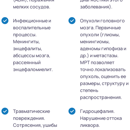
мелких сосудов.
заболевания).
Инфекционные и
Опухоли головного
воспалительные
мозга. Первичные
процессы.
опухоли (глиомы,
Менингиты,
менингиомы,
энцефалиты,
аденомы гипофиза и
абсцессы мозга,
др.) и метастазы.
рассеянный
МРТ позволяет
энцефаломиелит.
точно локализовать
опухоль, оценить ее
размеры, структуру и
степень
распространения.
Травматические
Гидроцефалия.
повреждения.
Нарушение оттока
Сотрясения, ушибы
ликвора.