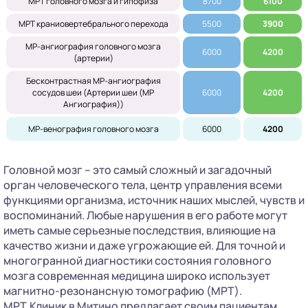
МРТ головного мозга и гипофиза
8700
6100
МРТ краниовертебрального перехода
5500
3900
МР-ангиография головного мозга
6000
4200
(артерии)
Бесконтрастная МР-ангиография
сосудов шеи (Артерии шеи (МР
6000
4200
Ангиография))
МР-венография головного мозга
6000
4200
Головной мозг – это самый сложный и загадочный
орган человеческого тела, центр управления всеми
функциями организма, источник наших мыслей, чувств и
воспоминаний. Любые нарушения в его работе могут
иметь самые серьезные последствия, влияющие на
качество жизни и даже угрожающие ей. Для точной и
многогранной диагностики состояния головного
мозга современная медицина широко использует
магнитно-резонансную томографию (МРТ).
МРТ.Клиник в Митино предлагает своим пациентам