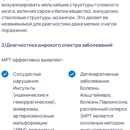
визуализировать мельчайшие структуры головного
мозга, включая серое и белое вещество, желудочки,
стволовые структуры, мозжечок. Это делает ее
незаменимой для диагностики даже мелких очагов
поражения.
2)Диагностика широкого спектра заболеваний:
МРТ эффективно выявляет:
Сосудистые
Дегенеративные
нарушения.
заболевания.
Инсульты
Болезнь
(ишемические и
Альцгеймера,
геморрагические),
болезнь Паркинсона,
аневризмы,
рассеянный склероз
артериовенозные
(МРТ является
мальформации
основным методом
(АВМ), поражения
диагностики этого