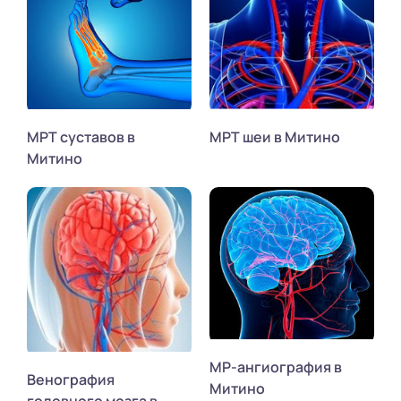
МРТ суставов в
МРТ шеи в Митино
Митино
МР-ангиография в
Венография
Митино
головного мозга в