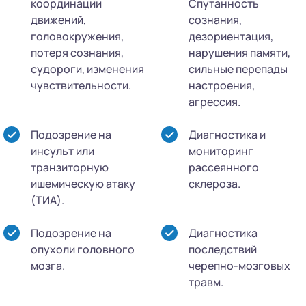
координации
Спутанность
движений,
сознания,
головокружения,
дезориентация,
потеря сознания,
нарушения памяти,
судороги, изменения
сильные перепады
чувствительности.
настроения,
агрессия.
Подозрение на
Диагностика и
инсульт или
мониторинг
транзиторную
рассеянного
ишемическую атаку
склероза.
(ТИА).
Подозрение на
Диагностика
опухоли головного
последствий
мозга.
черепно-мозговых
травм.