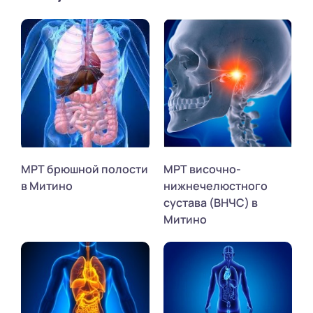
МРТ брюшной полости
МРТ височно-
в Митино
нижнечелюстного
сустава (ВНЧС) в
Митино