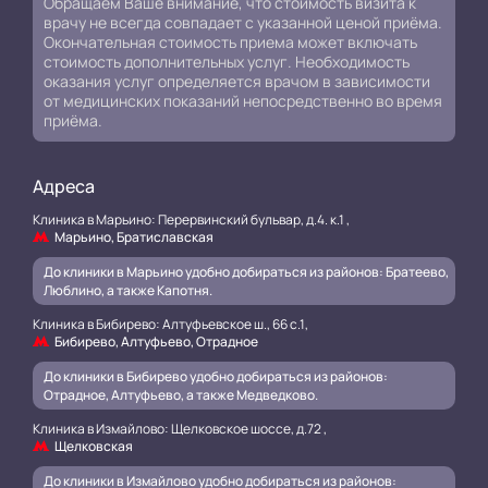
Обращаем Ваше внимание, что стоимость визита к
врачу не всегда совпадает с указанной ценой приёма.
Окончательная стоимость приема может включать
стоимость дополнительных услуг. Необходимость
оказания услуг определяется врачом в зависимости
от медицинских показаний непосредственно во время
приёма.
Адреса
Клиника в Марьино: Перервинский бульвар, д.4. к.1 ,
Марьино, Братиславская
До клиники в Марьино удобно добираться из районов: Братеево,
Люблино, а также Капотня.
Клиника в Бибирево: Алтуфьевское ш., 66 с.1,
Бибирево, Алтуфьево, Отрадное
До клиники в Бибирево удобно добираться из районов:
Отрадное, Алтуфьево, а также Медведково.
Клиника в Измайлово: Щелковское шоссе, д.72 ,
Щелковская
До клиники в Измайлово удобно добираться из районов: