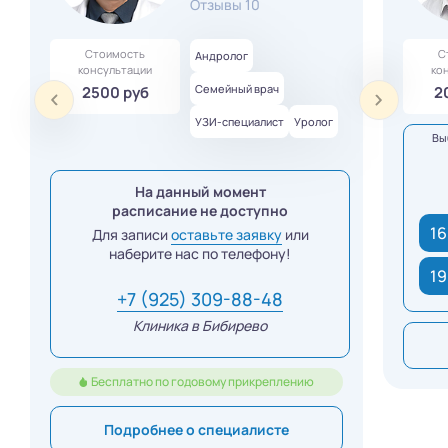
Отзывы 10
Стоимость
С
Андролог
консультации
ко
Семейный врач
2500 руб
2
УЗИ-специалист
Уролог
Вы
На данный момент
расписание не доступно
16
Для записи
оставьте заявку
или
наберите нас по телефону!
19
+7 (925) 309-88-48
Клиника в Бибирево
Бесплатно по годовому прикреплению
Подробнее о специалисте