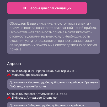
Версия для слабовидящих
Обращаем Ваше внимание, что стоимость визита к
врачу не всегда совпадает с указанной ценой приёма.
Окончательная стоимость приема может включать
стоимость дополнительных услуг. Необходимость
оказания услуг определяется врачом в зависимости
от медицинских показаний непосредственно во время
приёма.
Адреса
Клиника в Марьино: Перервинский бульвар, д.4. к.1 ,
Марьино, Братиславская
До клиники в Марьино удобно добираться из районов: Братеево,
Люблино, а также Капотня.
Клиника в Бибирево: Алтуфьевское ш., 66 с.1,
Бибирево, Алтуфьево, Отрадное
До клиники в Бибирево удобно добираться из районов: