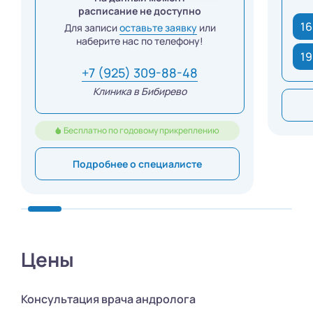
расписание не доступно
16
Для записи
оставьте заявку
или
наберите нас по телефону!
19
+7 (925) 309-88-48
Клиника в Бибирево
Бесплатно по годовому прикреплению
Подробнее о специалисте
Цены
Консультация врача андролога