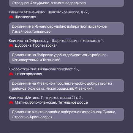
Отрадное, Алтуфьево, а также Медведково.
Клиника в Измайлово: Щелковское шоссе, д.72 ,
Щелковская
До клиники в Измайлово удобно добираться из районов:
Измайлово, Гольяново.
Клиника на Дубровке: ул. Шарикоподшипниковская, д. 1 ,
Дубровка, Пролетарская
До клиники на Дубровке удобно добираться из районов:
Южнопортовый и Таганский
.
Скоро открытие: Рязанский проспект 3Б ,
Нижегородская
До клиники на Рязанском проспекте удобно добираться из
районов: Хохловка, Нижегородский, Рязанский.
.
Клиника в Митино: Пятницкое шоссе 27 к. 2 ,
Митино, Волоколамская, Пятницкое шоссе
До клиники в Митино удобно добираться из районов: Тушино,
Строгино, Красногорск.