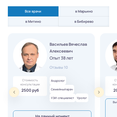
Все врачи
в Марьино
в Бибирево
в Митино
Васильев Вячеслав
Алексеевич
Опыт 38 лет
Отзывы 10
Стоимость
С
Андролог
консультации
ко
Семейный врач
2500 руб
2
УЗИ-специалист
Уролог
Вы
На данный момент