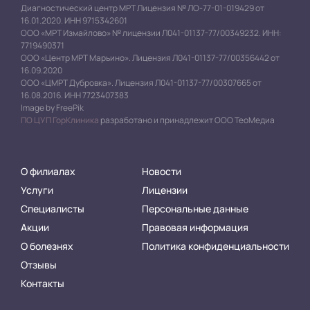
Диагностический центр МРТ Лицензия № ЛО-77-01-019429 от
16.01.2020. ИНН 9715342601
ООО «МРТ Измайлово» № лицензии Л041-01137-77/00349232. ИНН:
7719490371
ООО «Центр МРТ Марьино». Лицензия Л041-01137-77/00356442 от
16.09.2020
ООО «ЦМРТ Дубровка». Лицензия Л041-01137-77/00307665 от
16.08.2016. ИНН 7723407383
Image by FreePik
ПО ЦУП ГорКлиника
разработано и принадлежит ООО ТеоМедиа
О филиалах
Новости
Услуги
Лицензии
Специалисты
Персональные данные
Акции
Правовая информация
О болезнях
Политика конфиденциальности
Отзывы
Контакты