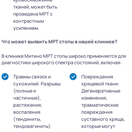
тканей, может быть
проведена МРТ с
контрастным
усилением.
Что может выявить МРТ стопы в нашей клинике?
В клинике Митино МРТ стопы широко применяется для
диагностики широкого спектра состояний, включая:
Травмы связок и
Повреждения
сухожилий: Разрывы
хрящевой ткани:
(полные и
Дегенеративные
частичные),
изменения,
растяжения,
травматические
воспаления
повреждения
(тендиниты,
суставного хряща,
тендовагиниты)
которые могут