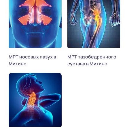
МРТ носовых пазух в
МРТ тазобедренного
Митино
сустава в Митино