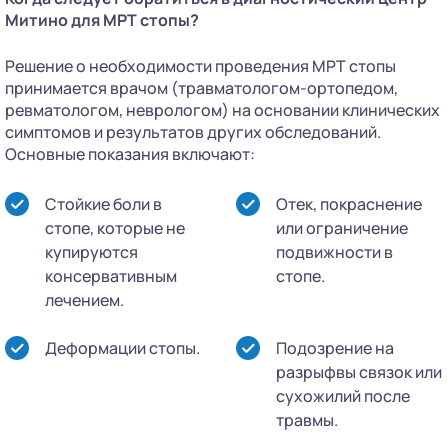
Митино для МРТ стопы?
Решение о необходимости проведения МРТ стопы
принимается врачом (травматологом-ортопедом,
ревматологом, неврологом) на основании клинических
симптомов и результатов других обследований.
Основные показания включают:
Стойкие боли в
Отек, покраснение
стопе, которые не
или ограничение
купируются
подвижности в
консервативным
стопе.
лечением.
Деформации стопы.
Подозрение на
разрыфвы связок или
сухожилий после
травмы.