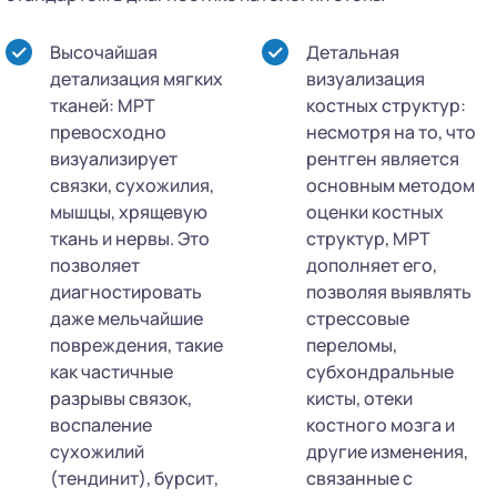
Высочайшая
Детальная
детализация мягких
визуализация
тканей: МРТ
костных структур:
превосходно
несмотря на то, что
визуализирует
рентген является
связки, сухожилия,
основным методом
мышцы, хрящевую
оценки костных
ткань и нервы. Это
структур, МРТ
позволяет
дополняет его,
диагностировать
позволяя выявлять
даже мельчайшие
стрессовые
повреждения, такие
переломы,
как частичные
субхондральные
разрывы связок,
кисты, отеки
воспаление
костного мозга и
сухожилий
другие изменения,
(тендинит), бурсит,
связанные с