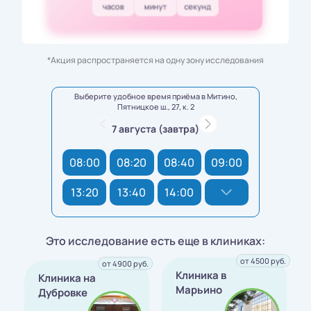
часов
минут
секунд
*Акция распространяется на одну зону исследования
Выберите удобное время приёма в Митино,
Пятницкое ш., 27, к. 2
7 августа (завтра)
08:00
08:20
08:40
09:00
13:20
13:40
14:00
Это исследование есть еще в клиниках:
от 4500 руб.
от 4900 руб.
Клиника в
Клиника на
Марьино
Дубровке