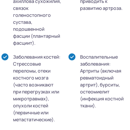
ахиллова сухожилия,
приводить к
связок
развитию артроза.
голеностопного
сустава,
подошвенной
фасции (плантарный
фасциит).
Заболевания костей:
Воспалительные
Стрессовые
заболевания:
переломы, отеки
Артриты (включая
костного мозга
ревматоидный
(часто возникают
артрит), бурситы,
при перегрузках или
остеомиелит
микротравмах),
(инфекция костной
опухоли костей
ткани).
(первичные или
метастатические).