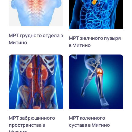
МРТ грудного отдела в
МРТ желчного пузыря
Митино
в Митино
МРТ забрюшинного
МРТ коленного
пространства в
сустава в Митино
Митино