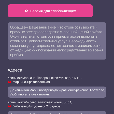
Версия для слабовидящих
Обращаем Ваше внимание, что стоимость визита к
врачу не всегда совпадает с указанной ценой приёма.
Окончательная стоимость приема может включать
стоимость дополнительных услуг. Необходимость
оказания услуг определяется врачом в зависимости
от медицинских показаний непосредственно во время
приёма.
Адреса
Клиника в Марьино: Перервинский бульвар, д.4. к.1 ,
Марьино, Братиславская
До клиники в Марьино удобно добираться из районов: Братеево,
Люблино, а также Капотня.
Клиника в Бибирево: Алтуфьевское ш., 66 с.1,
Бибирево, Алтуфьево, Отрадное