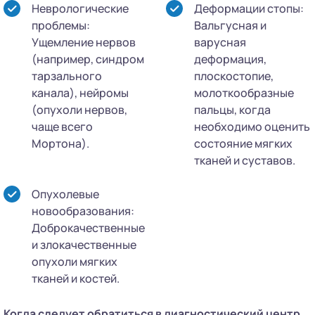
Неврологические
Деформации стопы:
проблемы:
Вальгусная и
Ущемление нервов
варусная
(например, синдром
деформация,
тарзального
плоскостопие,
канала), нейромы
молоткообразные
(опухоли нервов,
пальцы, когда
чаще всего
необходимо оценить
Мортона).
состояние мягких
тканей и суставов.
Опухолевые
новообразования:
Доброкачественные
и злокачественные
опухоли мягких
тканей и костей.
Когда следует обратиться в диагностический центр