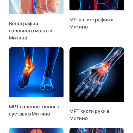
МР-ангиография в
Венография
Митино
головного мозга в
Митино
МРТ голеностопного
МРТ кисти руки в
сустава в Митино
Митино