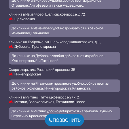
До клиники в Бибирево удобно добираться из районов:
Отрадное, Алтуфьево, а также Медведково.
Клиника в Измайлово: Щелковское шоссе, д.72 ,
Щелковская
До клиники в Измайлово удобно добираться из районов:
Измайлово, Гольяново.
Клиника на Дубровке: ул. Шарикоподшипниковская, д. 1 ,
Дубровка, Пролетарская
До клиники на Дубровке удобно добираться из районов:
Южнопортовый и Таганский
.
Скоро открытие: Рязанский проспект 3Б ,
Нижегородская
До клиники на Рязанском проспекте удобно добираться из
районов: Хохловка, Нижегородский, Рязанский.
.
Клиника в Митино: Пятницкое шоссе 27 к. 2 ,
Митино, Волоколамская, Пятницкое шоссе
До клиники в Митино удобно добираться из районов: Тушино,
Строгино, Красногорск.
ПОЗВОНИТЬ