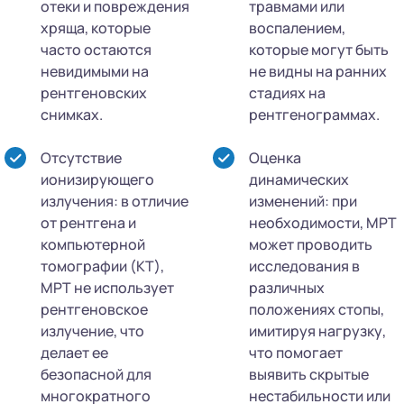
отеки и повреждения
травмами или
хряща, которые
воспалением,
часто остаются
которые могут быть
невидимыми на
не видны на ранних
рентгеновских
стадиях на
снимках.
рентгенограммах.
Отсутствие
Оценка
ионизирующего
динамических
излучения: в отличие
изменений: при
от рентгена и
необходимости, МРТ
компьютерной
может проводить
томографии (КТ),
исследования в
МРТ не использует
различных
рентгеновское
положениях стопы,
излучение, что
имитируя нагрузку,
делает ее
что помогает
безопасной для
выявить скрытые
многократного
нестабильности или