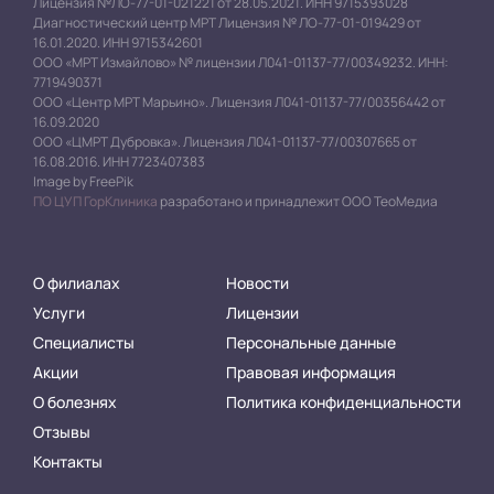
Лицензия №ЛО-77-01-021221 от 28.05.2021. ИНН 9715393028
Диагностический центр МРТ Лицензия № ЛО-77-01-019429 от
16.01.2020. ИНН 9715342601
ООО «МРТ Измайлово» № лицензии Л041-01137-77/00349232. ИНН:
7719490371
ООО «Центр МРТ Марьино». Лицензия Л041-01137-77/00356442 от
16.09.2020
ООО «ЦМРТ Дубровка». Лицензия Л041-01137-77/00307665 от
16.08.2016. ИНН 7723407383
Image by FreePik
ПО ЦУП ГорКлиника
разработано и принадлежит ООО ТеоМедиа
О филиалах
Новости
Услуги
Лицензии
Специалисты
Персональные данные
Акции
Правовая информация
О болезнях
Политика конфиденциальности
Отзывы
Контакты