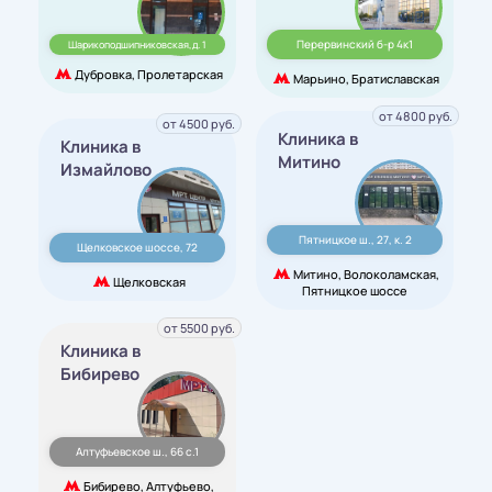
Перервинский б-р 4к1
Шарикоподшипниковская,д. 1
Дубровка, Пролетарская
Марьино, Братиславская
от 4800 руб.
от 4500 руб.
Клиника в
Клиника в
Митино
Измайлово
Пятницкое ш., 27, к. 2
Щелковское шоссе, 72
Митино, Волоколамская,
Щелковская
Пятницкое шоссе
от 5500 руб.
Клиника в
Бибирево
Алтуфьевское ш., 66 с.1
Бибирево, Алтуфьево,