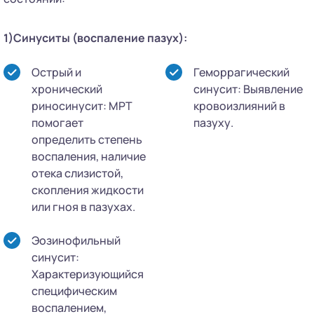
1)Синуситы (воспаление пазух):
Острый и
Геморрагический
хронический
синусит: Выявление
риносинусит: МРТ
кровоизлияний в
помогает
пазуху.
определить степень
воспаления, наличие
отека слизистой,
скопления жидкости
или гноя в пазухах.
Эозинофильный
синусит:
Характеризующийся
специфическим
воспалением,