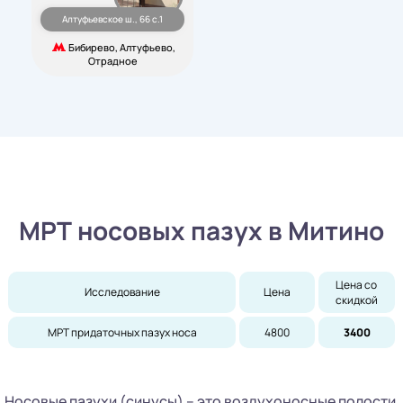
Алтуфьевское ш., 66 с.1
Бибирево, Алтуфьево,
Отрадное
МРТ носовых пазух в Митино
Цена со 
Исследование
Цена
скидкой
МРТ придаточных пазух носа
4800
3400
Носовые пазухи (синусы) – это воздухоносные полости