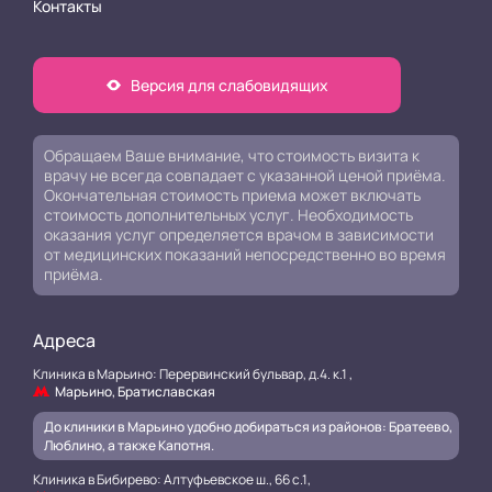
Контакты
Версия для слабовидящих
Обращаем Ваше внимание, что стоимость визита к
врачу не всегда совпадает с указанной ценой приёма.
Окончательная стоимость приема может включать
стоимость дополнительных услуг. Необходимость
оказания услуг определяется врачом в зависимости
от медицинских показаний непосредственно во время
приёма.
Адреса
Клиника в Марьино: Перервинский бульвар, д.4. к.1 ,
Марьино, Братиславская
До клиники в Марьино удобно добираться из районов: Братеево,
Люблино, а также Капотня.
Клиника в Бибирево: Алтуфьевское ш., 66 с.1,