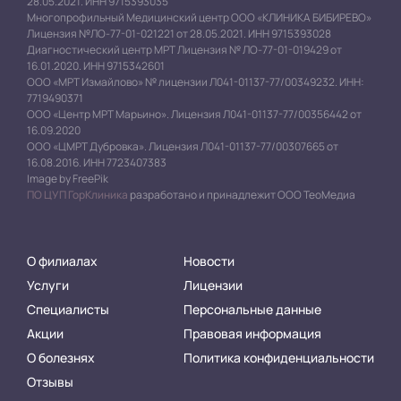
28.05.2021. ИНН 9715393035
Многопрофильный Медицинский центр ООО «КЛИНИКА БИБИРЕВО»
Лицензия №ЛО-77-01-021221 от 28.05.2021. ИНН 9715393028
Диагностический центр МРТ Лицензия № ЛО-77-01-019429 от
16.01.2020. ИНН 9715342601
ООО «МРТ Измайлово» № лицензии Л041-01137-77/00349232. ИНН:
7719490371
ООО «Центр МРТ Марьино». Лицензия Л041-01137-77/00356442 от
16.09.2020
ООО «ЦМРТ Дубровка». Лицензия Л041-01137-77/00307665 от
16.08.2016. ИНН 7723407383
Image by FreePik
ПО ЦУП ГорКлиника
разработано и принадлежит ООО ТеоМедиа
О филиалах
Новости
Услуги
Лицензии
Специалисты
Персональные данные
Акции
Правовая информация
О болезнях
Политика конфиденциальности
Отзывы