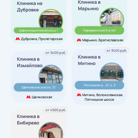
Клиника в
Клиника на
Марьино
Дубровке
Перервинский б-р 4к1
Шарикоподшипниковская,д. 1
Дубровка, Пролетарская
Марьино, Братиславская
от 3400 руб.
от 3400 руб.
Клиника в
Клиника в
Митино
Измайлово
Пятницкое ш., 27, к. 2
Щелковское шоссе, 72
Митино, Волоколамская,
Щелковская
Пятницкое шоссе
от 4500 руб.
Клиника в
Бибирево