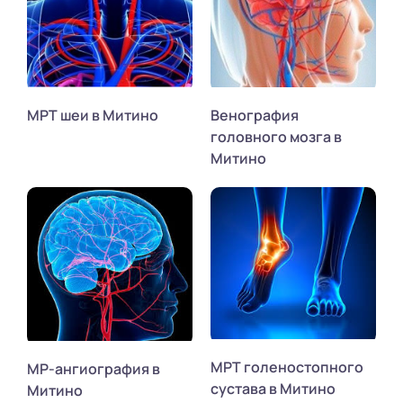
МРТ шеи в Митино
Венография
головного мозга в
Митино
МРТ голеностопного
МР-ангиография в
сустава в Митино
Митино