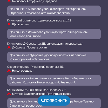
Бибирево, Алтуфьево, Отрадное
До клиники в Бибирево удобно добираться из районов:
Отрадное, Алтуфьево, а также Медведково.
Клиника в Измайлово: Щелковское шоссе, д.72 ,
Щелковская
До клиники в Измайлово удобно добираться из районов:
Измайлово, Гольяново.
Клиника на Дубровке: ул. Шарикоподшипниковская, д. 1 ,
Дубровка, Пролетарская
До клиники на Дубровке удобно добираться из районов:
Южнопортовый и Таганский
.
Скоро открытие: Рязанский проспект 3Б ,
Нижегородская
До клиники на Рязанском проспекте удобно добираться из
районов: Хохловка, Нижегородский, Рязанский.
.
Клиника в Митино: Пятницкое шоссе 27 к. 2 ,
Митино, Волоколамская, Пятницкое шоссе
ПОЗВОНИТЬ
До клиники в Митино удобно добираться из районов: Тушино,
Строгино, Красногорск.