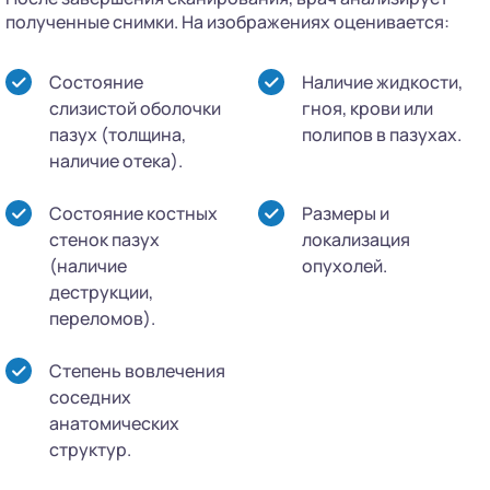
полученные снимки. На изображениях оценивается:
Состояние
Наличие жидкости,
слизистой оболочки
гноя, крови или
пазух (толщина,
полипов в пазухах.
наличие отека).
Состояние костных
Размеры и
стенок пазух
локализация
(наличие
опухолей.
деструкции,
переломов).
Степень вовлечения
соседних
анатомических
структур.