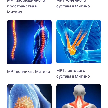
МРТ забрюшинного
МРТ коленного
пространства в
сустава в Митино
Митино
МРТ локтевого
МРТ копчика в Митино
сустава в Митино