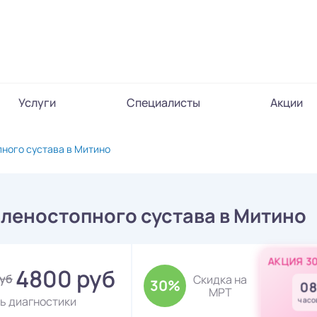
Услуги
Специалисты
Акции
ного сустава в Митино
леностопного сустава в Митино
АКЦИЯ 3
4800 руб
руб
Скидка на
30%
08
МРТ
ь диагностики
часо