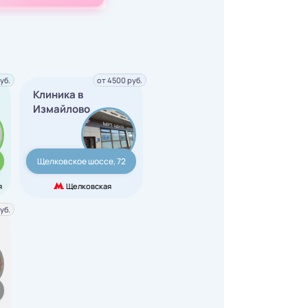
уб.
от 4500 руб.
Клиника в
Измайлово
Щелковское шоссе, 72
я
Щелковская
уб.