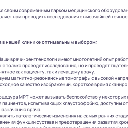
ся своим современным парком медицинского оборудова
воляет нам проводить исследования с высочайшей точно
а в нашей клинике оптимальным выбором:
аши врачи-рентгенологи имеют многолетний опыт работ
 не только проводят исследование, но и проводят тщате
тное как пациенту, так и лечащему врачу.
зуем магнитно-резонансные томографы с высокой напря
евосходное качество изображений, короткое время сканир
оцедура МРТ может вызывать беспокойство у некоторых 
я пациентов, испытывающих клаустрофобию, доступны о
назначению врача.
влять патологические изменения на самых ранних стадия
анения функции сустава и предотвращения развития хро