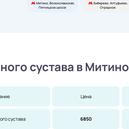
Митино, Волоколамская,
Бибирево, Алтуфьево,
Пятницкое шоссе
Отрадное
ного сустава в Митино
ание
Цена
ого сустава
6850