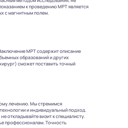
опасным методом исследования, не
показанием к проведению МРТ является
х с магнитным полем.
 Заключение МРТ содержит описание
объемных образований и других
 хирург) сможет поставить точный
ному лечению. Мы стремимся
 технологии и индивидуальный подход.
не откладывайте визит к специалисту.
вье профессионалам. Точность