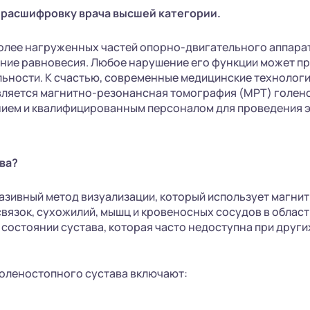
 расшифровку врача высшей категории.
более нагруженных частей опорно-двигательного аппарат
ание равновесия. Любое нарушение его функции может п
льности. К счастью, современные медицинские технологи
вляется магнитно-резонансная томография (МРТ) голено
ием и квалифицированным персоналом для проведения э
ва?
азивный метод визуализации, который использует магнит
связок, сухожилий, мышц и кровеносных сосудов в област
стоянии сустава, которая часто недоступна при других
оленостопного сустава включают: