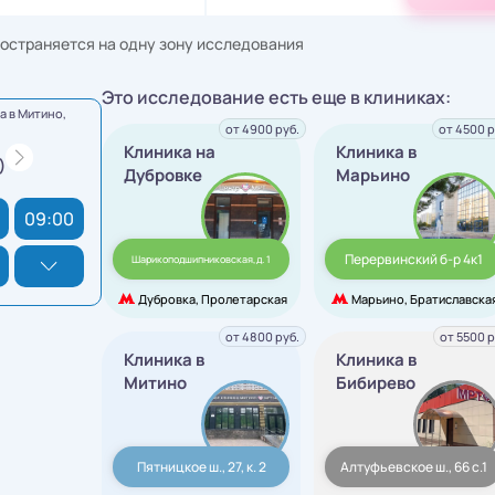
остраняется на одну зону исследования
Это исследование есть еще в клиниках:
 в Митино,
от 4900 руб.
от 4500 р
Клиника на
Клиника в
)
Дубровке
Марьино
09:00
Перервинский б-р 4к1
Шарикоподшипниковская,д. 1
Дубровка, Пролетарская
Марьино, Братиславска
от 4800 руб.
от 5500 р
Клиника в
Клиника в
Митино
Бибирево
Пятницкое ш., 27, к. 2
Алтуфьевское ш., 66 с.1