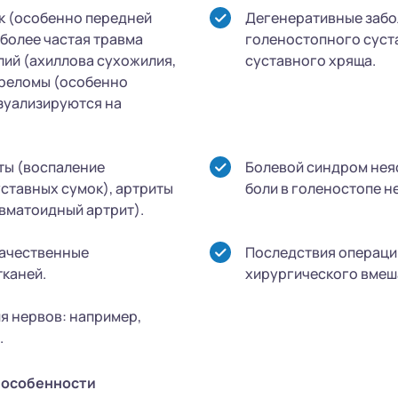
к (особенно передней
Дегенеративные забо
более частая травма
голеностопного суст
ий (ахиллова сухожилия,
суставного хряща.
ереломы (особенно
зуализируются на
ты (воспаление
Болевой синдром неяс
уставных сумок), артриты
боли в голеностопе н
евматоидный артрит).
качественные
Последствия операций
тканей.
хирургического вмеш
я нервов: например,
.
 особенности