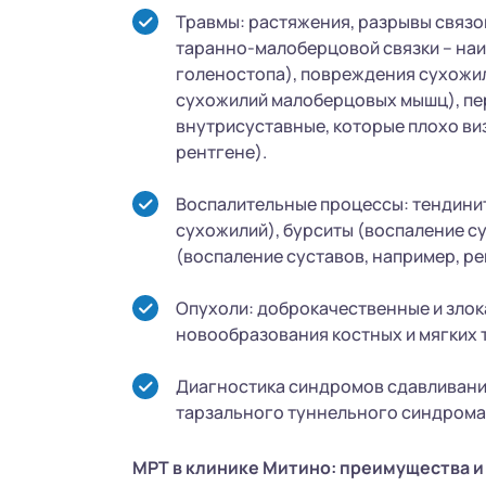
Травмы: растяжения, разрывы связо
таранно-малоберцовой связки – наи
голеностопа), повреждения сухожил
сухожилий малоберцовых мышц), п
внутрисуставные, которые плохо ви
рентгене).
Воспалительные процессы: тендини
сухожилий), бурситы (воспаление с
(воспаление суставов, например, р
Опухоли: доброкачественные и зло
новообразования костных и мягких 
Диагностика синдромов сдавливани
тарзального туннельного синдрома
МРТ в клинике Митино: преимущества и