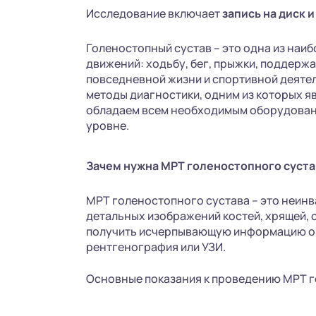
Исследование включает
запись на диск
и
Голеностопный сустав – это одна из наи
движений: ходьбу, бег, прыжки, поддерж
повседневной жизни и спортивной деяте
методы диагностики, одним из которых я
обладаем всем необходимым оборудован
уровне.
Зачем нужна МРТ голеностопного суста
МРТ голеностопного сустава – это неинв
детальных изображений костей, хрящей, 
получить исчерпывающую информацию о со
рентгенография или УЗИ.
Основные показания к проведению МРТ г