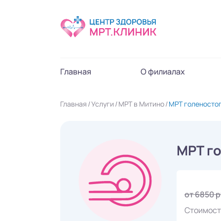
Главная
О филиалах
Главная
Услуги
МРТ в Митино
МРТ голеностоп
МРТ го
от 6850 
Стоимост