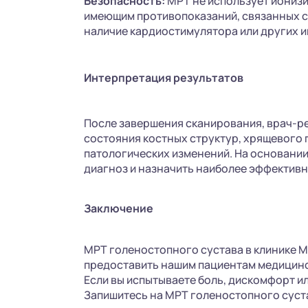
Безопасность:
МРТ не использует ионизи
имеющим противопоказаний, связанных с
наличие кардиостимулятора или других 
Интерпретация результатов
После завершения сканирования, врач-р
состояния костных структур, хрящевого п
патологических изменений. На основании
диагноз и назначить наиболее эффективн
Заключение
МРТ голеностопного сустава в клинике М
предоставить нашим пациентам медицинс
Если вы испытываете боль, дискомфорт ил
Запишитесь на МРТ голеностопного суст