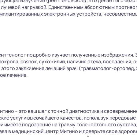
рующее излучение (рентгеновское), что делает его без
 лучевой нагрузкой. Единственным абсолютным противо
имплантированных электронных устройств, несовместимы
ентгенолог подробно изучает полученные изображения.
окрова, связок, сухожилий, наличия отека, воспаления, 
 этого заключения лечащий врач (травматолог-ортопед,
ое лечение.
итино – это ваш шаг к точной диагностике и своевремен
кие услуги высочайшего качества, используя передовые
и имеете подозрение на травму голеностопного сустава, 
ава в медицинский центр Митино и доверьте свое здоро