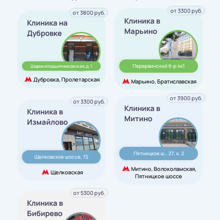
от 3300 руб.
от 3800 руб.
Клиника в
Клиника на
Марьино
Дубровке
Перервинский б-р 4к1
Шарикоподшипниковская,д. 1
Дубровка, Пролетарская
Марьино, Братиславская
от 3900 руб.
от 3300 руб.
Клиника в
Клиника в
Митино
Измайлово
Пятницкое ш., 27, к. 2
Щелковское шоссе, 72
Митино, Волоколамская,
Щелковская
Пятницкое шоссе
от 5300 руб.
Клиника в
Бибирево