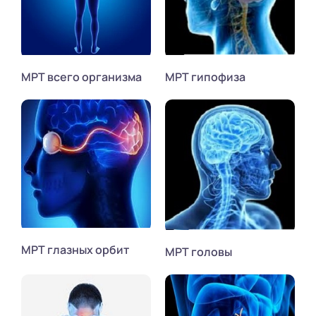
МРТ всего организма
МРТ гипофиза
МРТ глазных орбит
МРТ головы