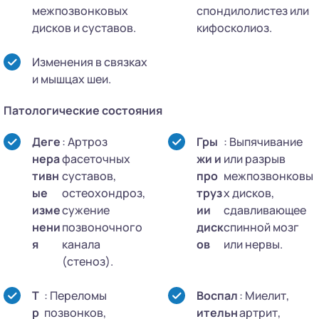
межпозвонковых
спондилолистез или
дисков и суставов.
кифосколиоз.
Изменения в связках
и мышцах шеи.
Патологические состояния
Деге
: Артроз
Гры
: Выпячивание
нера
фасеточных
жи и
или разрыв
тивн
суставов,
про
межпозвонковы
ые
остеохондроз,
труз
х дисков,
изме
сужение
ии
сдавливающее
нени
позвоночного
диск
спинной мозг
я
канала
ов
или нервы.
(стеноз).
Т
: Переломы
Воспал
: Миелит,
р
позвонков,
ительн
артрит,