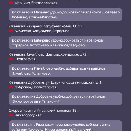
Марьино, Братиславская
До клиники в Марьино удобно добираться из районов: Братеево,
Люблино, а также Капотня.
Клиника в Бибирево: Алтуфьевское ш., 66 с.1,
Бибирево, Алтуфьево, Отрадное
До клиники в Бибирево удобно добираться из районов:
Отрадное, Алтуфьево, а также Медведково.
Клиника в Измайлово: Щелковское шоссе, д.72 ,
Щелковская
До клиники в Измайлово удобно добираться из районов:
Измайлово, Гольяново.
Клиника на Дубровке: ул. Шарикоподшипниковская, д. 1 ,
Дубровка, Пролетарская
До клиники на Дубровке удобно добираться из районов:
Южнопортовый и Таганский
.
Скоро открытие: Рязанский проспект 3Б ,
Нижегородская
До клиники на Рязанском проспекте удобно добираться из
районов: Хохловка, Нижегородский, Рязанский.
.