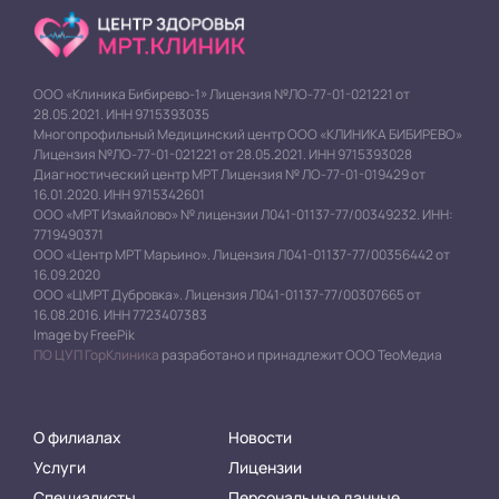
ООО «Клиника Бибирево-1» Лицензия №ЛО-77-01-021221 от
28.05.2021. ИНН 9715393035
Многопрофильный Медицинский центр ООО «КЛИНИКА БИБИРЕВО»
Лицензия №ЛО-77-01-021221 от 28.05.2021. ИНН 9715393028
Диагностический центр МРТ Лицензия № ЛО-77-01-019429 от
16.01.2020. ИНН 9715342601
ООО «МРТ Измайлово» № лицензии Л041-01137-77/00349232. ИНН:
7719490371
ООО «Центр МРТ Марьино». Лицензия Л041-01137-77/00356442 от
16.09.2020
ООО «ЦМРТ Дубровка». Лицензия Л041-01137-77/00307665 от
16.08.2016. ИНН 7723407383
Image by FreePik
ПО ЦУП ГорКлиника
разработано и принадлежит ООО ТеоМедиа
О филиалах
Новости
Услуги
Лицензии
Специалисты
Персональные данные