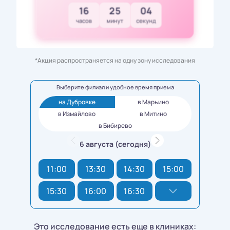
16
25
02
часов
минут
секунд
*Акция распространяется на одну зону исследования
Выберите филиал и удобное время приема
на Дубровке
в Марьино
в Измайлово
в Митино
в Бибирево
6 августа (сегодня)
11:00
13:30
14:30
15:00
15:30
16:00
16:30
Это исследование есть еще в клиниках: