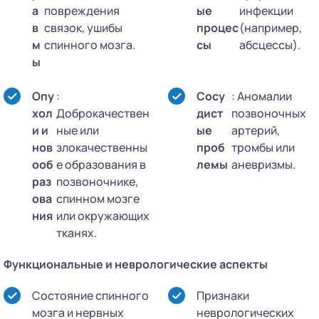
а
повреждения
ые
инфекции
в
связок, ушибы
процес
(например,
м
спинного мозга.
сы
абсцессы).
ы
Опу
:
Сосу
: Аномалии
хол
Доброкачествен
дист
позвоночных
и и
ные или
ые
артерий,
нов
злокачественны
проб
тромбы или
ооб
е образования в
лемы
аневризмы.
раз
позвоночнике,
ова
спинном мозге
ния
или окружающих
тканях.
Функциональные и неврологические аспекты
Состояние спинного
Признаки
мозга и нервных
неврологических