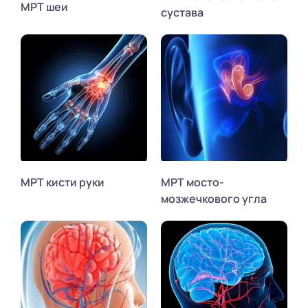
МРТ шеи
сустава
МРТ кисти руки
МРТ мосто-
мозжечкового угла