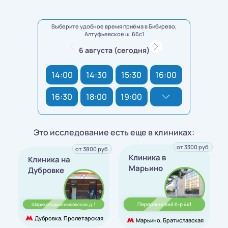
Выберите удобное время приёма в Бибирево,
Алтуфьевское ш. 66с1
6 августа (сегодня)
14:00
14:30
15:30
16:00
16:30
18:00
19:00
Это исследование есть еще в клиниках:
от 3300 руб.
от 3800 руб.
Клиника в
Клиника на
Марьино
Дубровке
Перервинский б-р 4к1
Шарикоподшипниковская,д. 1
Дубровка, Пролетарская
Марьино, Братиславская