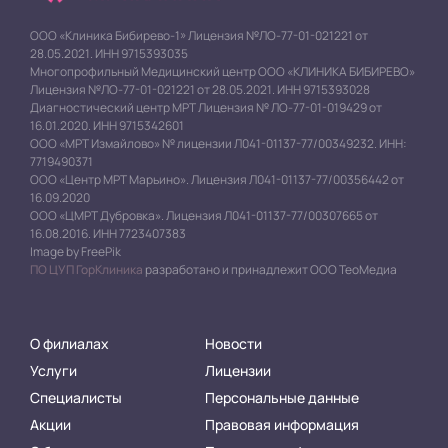
ООО «Клиника Бибирево-1» Лицензия №ЛО-77-01-021221 от
28.05.2021. ИНН 9715393035
Многопрофильный Медицинский центр ООО «КЛИНИКА БИБИРЕВО»
Лицензия №ЛО-77-01-021221 от 28.05.2021. ИНН 9715393028
Диагностический центр МРТ Лицензия № ЛО-77-01-019429 от
16.01.2020. ИНН 9715342601
ООО «МРТ Измайлово» № лицензии Л041-01137-77/00349232. ИНН:
7719490371
ООО «Центр МРТ Марьино». Лицензия Л041-01137-77/00356442 от
16.09.2020
ООО «ЦМРТ Дубровка». Лицензия Л041-01137-77/00307665 от
16.08.2016. ИНН 7723407383
Image by FreePik
ПО ЦУП ГорКлиника
разработано и принадлежит ООО ТеоМедиа
О филиалах
Новости
Услуги
Лицензии
Специалисты
Персональные данные
Акции
Правовая информация