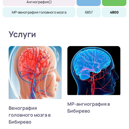
Ангиография))
МР-венография головного мозга
6857
4800
Услуги
МР-ангиография в
Венография
Бибирево
головного мозга в
Бибирево