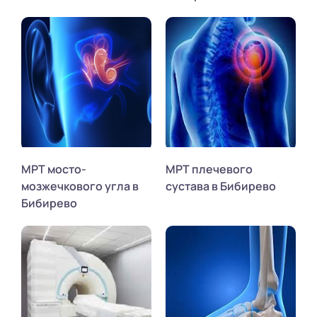
МРТ мосто-
МРТ плечевого
мозжечкового угла в
сустава в Бибирево
Бибирево