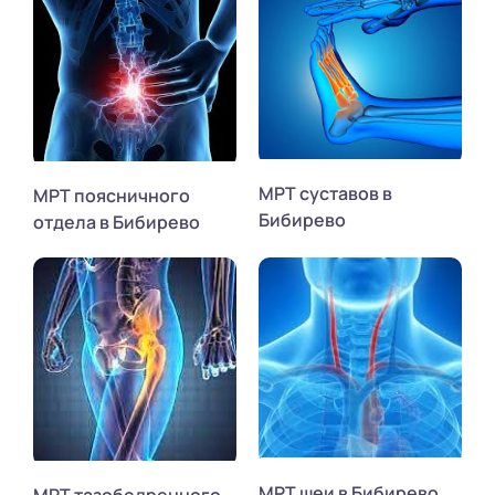
МРТ суставов в
МРТ поясничного
Бибирево
отдела в Бибирево
МРТ шеи в Бибирево