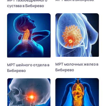
МРТ тазобедренного
сустава в Бибирево
МРТ молочных желез в
МРТ шейного отдела в
Бибирево
Бибирево