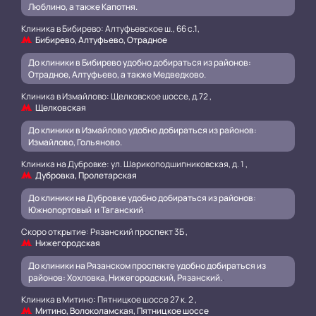
Люблино, а также Капотня.
Клиника в Бибирево: Алтуфьевское ш., 66 с.1,
Бибирево, Алтуфьево, Отрадное
До клиники в Бибирево удобно добираться из районов:
Отрадное, Алтуфьево, а также Медведково.
Клиника в Измайлово: Щелковское шоссе, д.72 ,
Щелковская
До клиники в Измайлово удобно добираться из районов:
Измайлово, Гольяново.
Клиника на Дубровке: ул. Шарикоподшипниковская, д. 1 ,
Дубровка, Пролетарская
До клиники на Дубровке удобно добираться из районов:
Южнопортовый и Таганский
.
Скоро открытие: Рязанский проспект 3Б ,
Нижегородская
До клиники на Рязанском проспекте удобно добираться из
районов: Хохловка, Нижегородский, Рязанский.
.
Клиника в Митино: Пятницкое шоссе 27 к. 2 ,
Митино, Волоколамская, Пятницкое шоссе