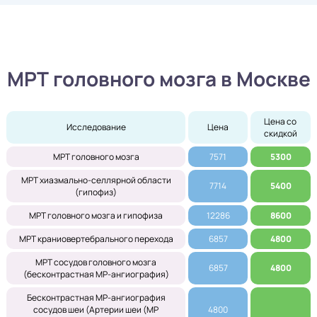
МРТ головного мозга в Москве
Цена со 
Исследование
Цена
скидкой
МРТ головного мозга
7571
5300
МРТ хиазмально-селлярной области
7714
5400
(гипофиз)
МРТ головного мозга и гипофиза
12286
8600
МРТ краниовертебрального перехода
6857
4800
МРТ сосудов головного мозга
6857
4800
(бесконтрастная МР-ангиография)
Бесконтрастная МР-ангиография
сосудов шеи (Артерии шеи (МР
4800