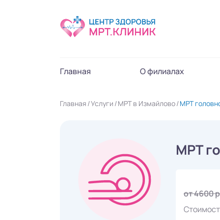
Главная
О филиалах
Главная
Услуги
МРТ в Измайлово
МРТ головн
МРТ го
от 4600 
Стоимост