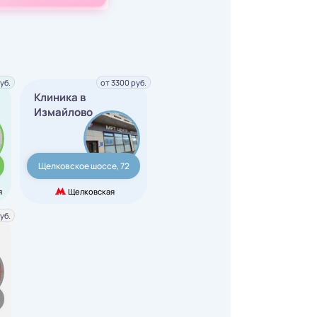
уб.
от 3300 руб.
Клиника в
Измайлово
Щелковское шоссе, 72
я
Щелковская
уб.