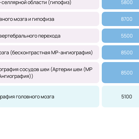
селлярной области (гипофиз)
5800
вного мозга и гипофиза
8700
вертебрального перехода
5500
озга (бесконтрастная МР-ангиография)
8500
графия сосудов шеи (Артерии шеи (МР
8500
Ангиография))
рафия головного мозга
5100