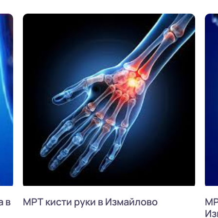
 в
МРТ кисти руки в Измайлово
МР
Из