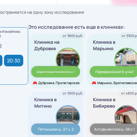
остраняется на одну зону исследования
Это исследование есть еще в клиниках:
в Измайлово,
от 3800 руб.
от 3300 р
2
Клиника на
Клиника в
)
Дубровке
Марьино
20:30
Перервинский б-р 4к1
Шарикоподшипниковская,д. 1
Дубровка, Пролетарская
Марьино, Братиславска
от 3900 руб.
от 4800 р
Клиника в
Клиника в
Митино
Бибирево
Пятницкое ш., 27, к. 2
Алтуфьевское ш., 66 с.1