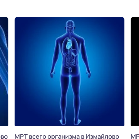
ово
МРТ всего организма в Измайлово
МР