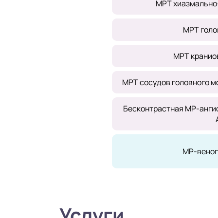
МРТ хиазмально-
МРТ голо
МРТ кранио
МРТ сосудов головного м
Бесконтрастная МР-ангио
МР-веног
Услуги