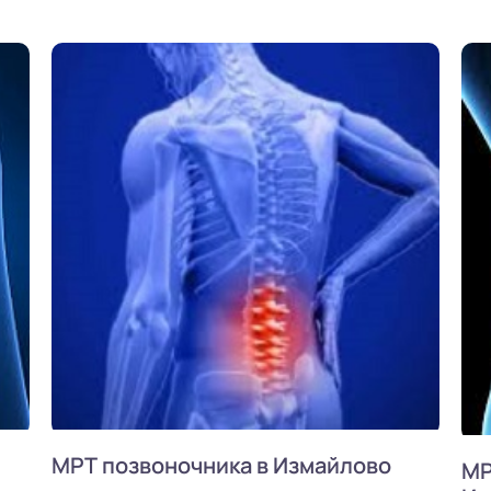
МРТ позвоночника в Измайлово
МР