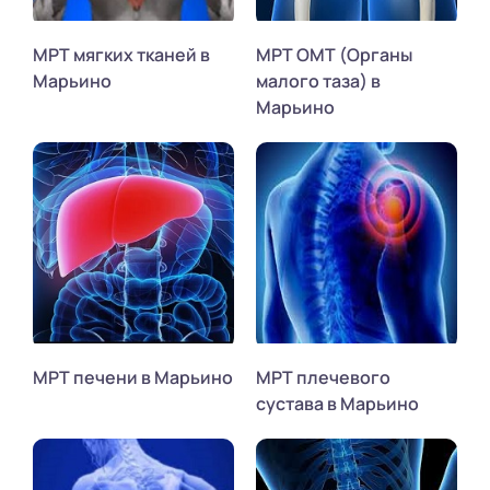
МРТ мягких тканей в
МРТ ОМТ (Органы
Марьино
малого таза) в
Марьино
МРТ печени в Марьино
МРТ плечевого
сустава в Марьино