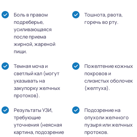
Боль в правом
Тошнота, рвота,
подреберье,
горечь во рту.
усиливающаяся
после приема
жирной, жареной
пищи.
Темная моча и
Пожелтение кожных
светлый кал (могут
покровов и
указывать на
слизистых оболочек
закупорку желчных
(желтуха).
протоков).
Результаты УЗИ,
Подозрение на
требующие
опухоли желчного
уточнения (неясная
пузыря или желчных
картина, подозрение
протоков.