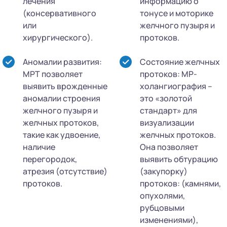
лечения
информацию о
(консервативного
тонусе и моторике
или
желчного пузыря и
хирургического).
протоков.
Аномалии развития:
Состояние желчных
МРТ позволяет
протоков: МР-
выявить врожденные
холангиография –
аномалии строения
это «золотой
желчного пузыря и
стандарт» для
желчных протоков,
визуализации
такие как удвоение,
желчных протоков.
наличие
Она позволяет
перегородок,
выявить обтурацию
атрезия (отсутствие)
(закупорку)
протоков.
протоков: (камнями,
опухолями,
рубцовыми
изменениями),