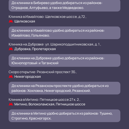
До клиники в Бибирево удобно добираться из районов:
Отрадное, Алтуфьево, а также Медведково.
Клиника в Измайлово: Щелковское шоссе, д.72 ,
Щелковская
До клиники в Измайлово удобно добираться из районов:
Измайлово, Гольяново.
Клиника на Дубровке: ул. Шарикоподшипниковская, д. 1 ,
Дубровка, Пролетарская
До клиники на Дубровке удобно добираться из районов:
Южнопортовый и Таганский
.
Скоро открытие: Рязанский проспект 3Б ,
Нижегородская
До клиники на Рязанском проспекте удобно добираться из
районов: Хохловка, Нижегородский, Рязанский.
.
Клиника в Митино: Пятницкое шоссе 27 к. 2 ,
Митино, Волоколамская, Пятницкое шоссе
До клиники в Митино удобно добираться из районов: Тушино,
Строгино, Красногорск.