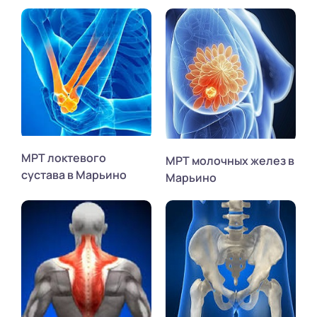
МРТ локтевого
МРТ молочных желез в
сустава в Марьино
Марьино