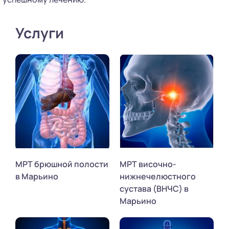
Услуги
МРТ брюшной полости
МРТ височно-
в Марьино
нижнечелюстного
сустава (ВНЧС) в
Марьино