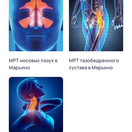
МРТ носовых пазух в
МРТ тазобедренного
Марьино
сустава в Марьино