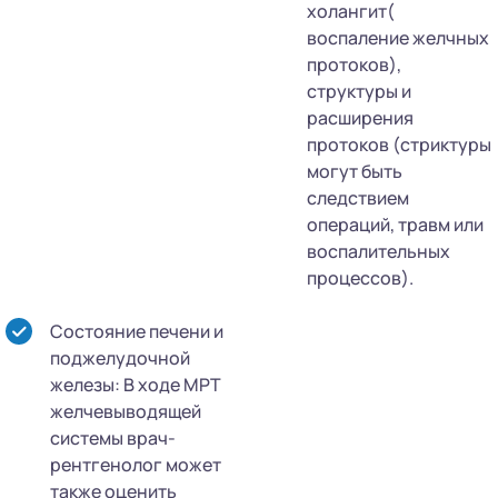
холангит(
воспаление желчных
протоков),
структуры и
расширения
протоков (стриктуры
могут быть
следствием
операций, травм или
воспалительных
процессов).
Состояние печени и
поджелудочной
железы: В ходе МРТ
желчевыводящей
системы врач-
рентгенолог может
также оценить