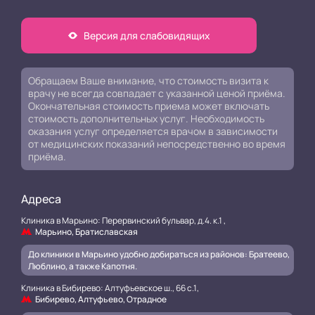
Версия для слабовидящих
Обращаем Ваше внимание, что стоимость визита к
врачу не всегда совпадает с указанной ценой приёма.
Окончательная стоимость приема может включать
стоимость дополнительных услуг. Необходимость
оказания услуг определяется врачом в зависимости
от медицинских показаний непосредственно во время
приёма.
Адреса
Клиника в Марьино: Перервинский бульвар, д.4. к.1 ,
Марьино, Братиславская
До клиники в Марьино удобно добираться из районов: Братеево,
Люблино, а также Капотня.
Клиника в Бибирево: Алтуфьевское ш., 66 с.1,
Бибирево, Алтуфьево, Отрадное