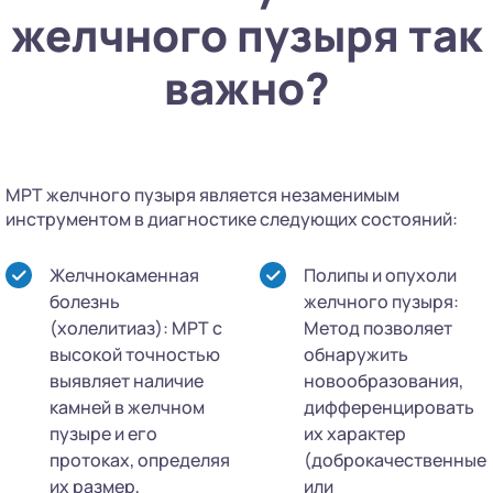
желчного пузыря так
важно?
МРТ желчного пузыря является незаменимым
инструментом в диагностике следующих состояний:
Желчнокаменная
Полипы и опухоли
болезнь
желчного пузыря:
(холелитиаз): МРТ с
Метод позволяет
высокой точностью
обнаружить
выявляет наличие
новообразования,
камней в желчном
дифференцировать
пузыре и его
их характер
протоках, определяя
(доброкачественные
их размер,
или