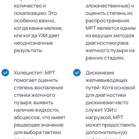
количество и
злокачественные) и
локализацию. Это
оценить степень их
особенно важно,
распространения.
когда камни мелкие,
МРТ является одним
или когда УЗИ дает
из ведущих методов
неоднозначные
диагностики рака
результаты.
желчного пузыря на
ранних стадиях.
Холецистит: МРТ
Дискинезия
помогает оценить
желчевыводящих
степень воспаления
путей: Хотя основой
стенки желчного
для диагностики
пузыря, выявить
дискинезии часто
наличие жидкости,
служит УЗИ с
абсцессов, что имеет
нагрузкой, МРТ
решающее значение
может предоставить
для выбора тактики
дополнительную