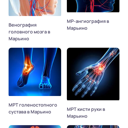
МР-ангиография в
Венография
Марьино
головного мозга в
Марьино
МРТ голеностопного
МРТ кисти руки в
сустава в Марьино
Марьино