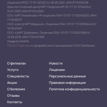
Лицензия №ЛО-77-01-021221 от 28.05.2021. ИНН 9715393028
Диагностический центр МРТ Лицензия № ЛО-77-01-019429 от
16.01.2020. ИНН 9715342601
ООО «МРТ Измайлово» № лицензии Л041-01137-77/00349232. ИНН:
7719490371
ООО «Центр МРТ Марьино». Лицензия Л041-01137-77/00356442 от
16.09.2020
ООО «ЦМРТ Дубровка». Лицензия Л041-01137-77/00307665 от
16.08.2016. ИНН 7723407383
Image by FreePik
ПО ЦУП ГорКлиника
разработано и принадлежит ООО ТеоМедиа
О филиалах
Новости
Услуги
Лицензии
Специалисты
Персональные данные
Акции
Правовая информация
О болезнях
Политика конфиденциальности
Отзывы
Контакты