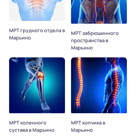
МРТ грудного отдела в
МРТ забрюшинного
Марьино
пространства в
Марьино
МРТ коленного
МРТ копчика в
сустава в Марьино
Марьино