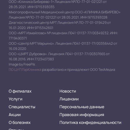
ООО «Клиника Бибирево-1» Лицензия №ЛО-77-01-021221 от
28.05.2021. ИНН 9715393035
Многопрофильный Медицинский центр ООО «КЛИНИКА БИБИРЕВО»
Лицензия №ЛО-77-01-021221 от 28.05.2021. ИНН 9715393028
Диагностический центр МРТ Лицензия № ЛО-77-01-019429 от
16.01.2020. ИНН 9715342601
ООО «МРТ Измайлово» № лицензии Л041-01137-77/00349232. ИНН:
7719490371
ООО «Центр МРТ Марьино». Лицензия Л041-01137-77/00356442 от
16.09.2020
ООО «ЦМРТ Дубровка». Лицензия Л041-01137-77/00307665 от
16.08.2016. ИНН 7723407383
Image by FreePik
ПО ЦУП ГорКлиника
разработано и принадлежит ООО ТеоМедиа
О филиалах
Новости
Услуги
Лицензии
Специалисты
Персональные данные
Акции
Правовая информация
О болезнях
Политика конфиденциальности