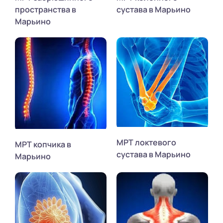
пространства в
сустава в Марьино
Марьино
МРТ локтевого
МРТ копчика в
сустава в Марьино
Марьино