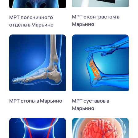
МРТ с контрастом в
МРТ поясничного
Марьино
отдела в Марьино
МРТ стопы в Марьино
МРТ суставов в
Марьино