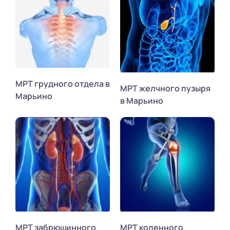
МРТ грудного отдела в
МРТ желчного пузыря
Марьино
в Марьино
МРТ забрюшинного
МРТ коленного