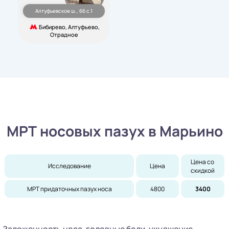
Алтуфьевское ш., 66 с.1
Бибирево, Алтуфьево,
Отрадное
МРТ носовых пазух в Марьино
Цена со 
Исследование
Цена
скидкой
МРТ придаточных пазух носа
4800
3400
Заложенность носа, головные боли, ухудшение