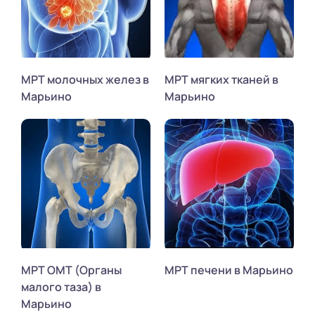
МРТ молочных желез в
МРТ мягких тканей в
Марьино
Марьино
МРТ ОМТ (Органы
МРТ печени в Марьино
малого таза) в
Марьино