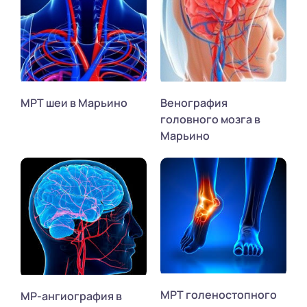
МРТ шеи в Марьино
Венография
головного мозга в
Марьино
МРТ голеностопного
МР-ангиография в