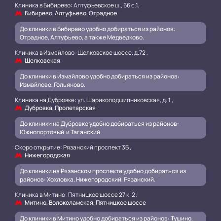
Клиника в Бибирево: Алтуфьевское ш., 66 с.1,
Бибирево, Алтуфьево, Отрадное
До клиники в Бибирево удобно добираться из районов:
Отрадное, Алтуфьево, а также Медведково.
Клиника в Измайлово: Щелковское шоссе, д.72 ,
Щелковская
До клиники в Измайлово удобно добираться из районов:
Измайлово, Гольяново.
Клиника на Дубровке: ул. Шарикоподшипниковская, д. 1 ,
Дубровка, Пролетарская
До клиники на Дубровке удобно добираться из районов:
Южнопортовый и Таганский
.
Скоро открытие: Рязанский проспект 3Б ,
Нижегородская
До клиники на Рязанском проспекте удобно добираться из
районов: Хохловка, Нижегородский, Рязанский.
.
Клиника в Митино: Пятницкое шоссе 27 к. 2 ,
Митино, Волоколамская, Пятницкое шоссе
До клиники в Митино удобно добираться из районов: Тушино,