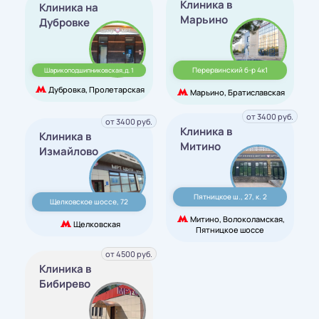
Клиника в
Клиника на
Марьино
Дубровке
Перервинский б-р 4к1
Шарикоподшипниковская,д. 1
Дубровка, Пролетарская
Марьино, Братиславская
от 3400 руб.
от 3400 руб.
Клиника в
Клиника в
Митино
Измайлово
Пятницкое ш., 27, к. 2
Щелковское шоссе, 72
Митино, Волоколамская,
Щелковская
Пятницкое шоссе
от 4500 руб.
Клиника в
Бибирево