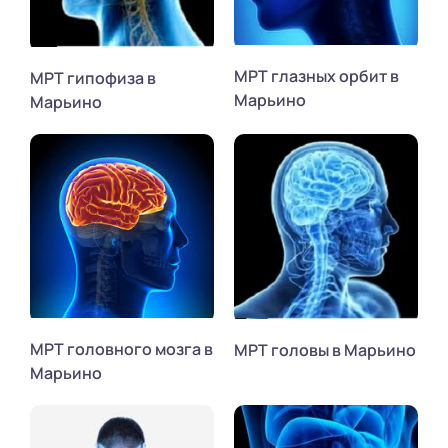
МРТ глазных орбит в
МРТ гипофиза в
Марьино
Марьино
МРТ головного мозга в
МРТ головы в Марьино
Марьино