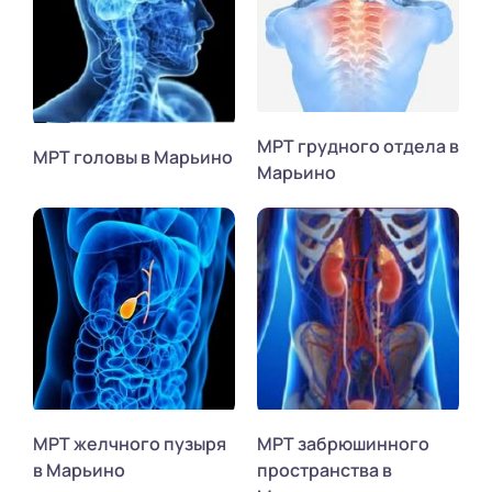
МРТ грудного отдела в
МРТ головы в Марьино
Марьино
МРТ желчного пузыря
МРТ забрюшинного
в Марьино
пространства в