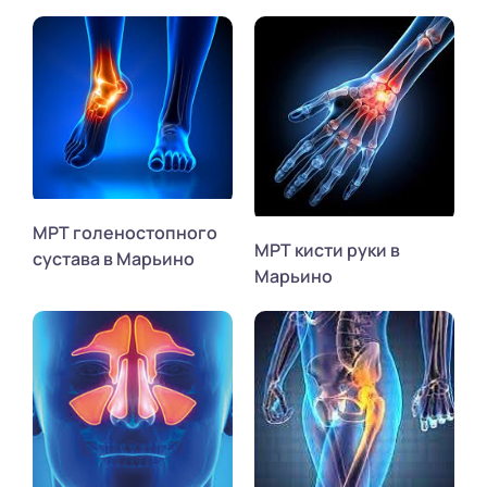
МРТ голеностопного
МРТ кисти руки в
сустава в Марьино
Марьино