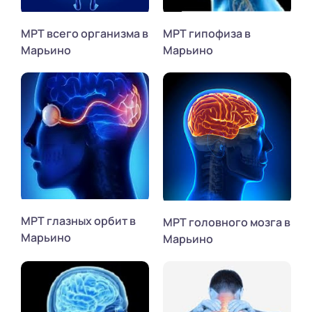
МРТ всего организма в
МРТ гипофиза в
Марьино
Марьино
МРТ глазных орбит в
МРТ головного мозга в
Марьино
Марьино