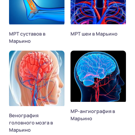
МРТ суставов в
МРТ шеи в Марьино
Марьино
МР-ангиография в
Венография
Марьино
головного мозга в
Марьино