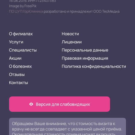
16.08.2016. ИНН 7723407383
Image by FreePik
ПО ЦУП ГорКлиника
разработано и принадлежит ООО ТеоМедиа
О филиалах
Новости
Услуги
Лицензии
Специалисты
Персональные данные
Акции
Правовая информация
О болезнях
Политика конфиденциальности
Отзывы
Контакты
Версия для слабовидящих
Обращаем Ваше внимание, что стоимость визита к
врачу не всегда совпадает с указанной ценой приёма.
Окончательная стоимость приема может включать