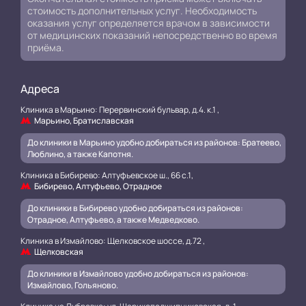
стоимость дополнительных услуг. Необходимость
оказания услуг определяется врачом в зависимости
от медицинских показаний непосредственно во время
приёма.
Адреса
Клиника в Марьино: Перервинский бульвар, д.4. к.1 ,
Марьино, Братиславская
До клиники в Марьино удобно добираться из районов: Братеево,
Люблино, а также Капотня.
Клиника в Бибирево: Алтуфьевское ш., 66 с.1,
Бибирево, Алтуфьево, Отрадное
До клиники в Бибирево удобно добираться из районов:
Отрадное, Алтуфьево, а также Медведково.
Клиника в Измайлово: Щелковское шоссе, д.72 ,
Щелковская
До клиники в Измайлово удобно добираться из районов:
Измайлово, Гольяново.