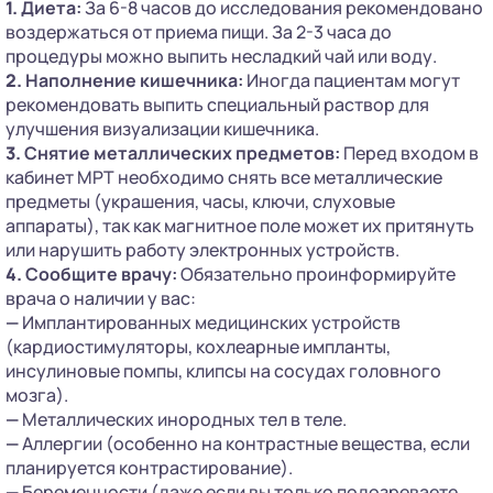
1.
Диета:
За 6-8 часов до исследования рекомендовано
воздержаться от приема пищи. За 2-3 часа до
процедуры можно выпить несладкий чай или воду.
2.
Наполнение кишечника:
Иногда пациентам могут
рекомендовать выпить специальный раствор для
улучшения визуализации кишечника.
3.
Снятие металлических предметов:
Перед входом в
кабинет МРТ необходимо снять все металлические
предметы (украшения, часы, ключи, слуховые
аппараты), так как магнитное поле может их притянуть
или нарушить работу электронных устройств.
4.
Сообщите врачу:
Обязательно проинформируйте
врача о наличии у вас:
—
Имплантированных медицинских устройств
(кардиостимуляторы, кохлеарные импланты,
инсулиновые помпы, клипсы на сосудах головного
мозга).
—
Металлических инородных тел в теле.
—
Аллергии (особенно на контрастные вещества, если
планируется контрастирование).
—
Беременности (даже если вы только подозреваете