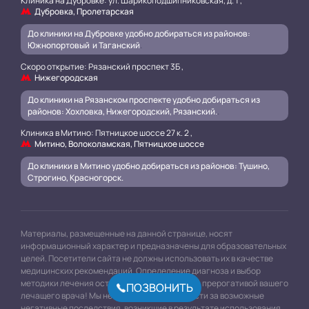
Клиника на Дубровке: ул. Шарикоподшипниковская, д. 1 ,
Дубровка, Пролетарская
До клиники на Дубровке удобно добираться из районов:
Южнопортовый и Таганский
.
Скоро открытие: Рязанский проспект 3Б ,
Нижегородская
До клиники на Рязанском проспекте удобно добираться из
районов: Хохловка, Нижегородский, Рязанский.
.
Клиника в Митино: Пятницкое шоссе 27 к. 2 ,
Митино, Волоколамская, Пятницкое шоссе
До клиники в Митино удобно добираться из районов: Тушино,
Строгино, Красногорск.
Материалы, размещенные на данной странице, носят
информационный характер и предназначены для образовательных
целей. Посетители сайта не должны использовать их в качестве
медицинских рекомендаций. Определение диагноза и выбор
методики лечения остается исключительной прерогативой вашего
ПОЗВОНИТЬ
лечащего врача! Мы не несём ответственности за возможные
негативные последствия, возникшие в результате использования