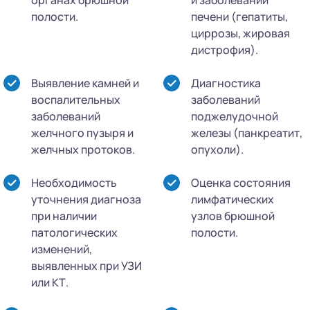
полости.
печени (гепатиты,
циррозы, жировая
дистрофия).
Выявление камней и
Диагностика
воспалительных
заболеваний
заболеваний
поджелудочной
желчного пузыря и
железы (панкреатит,
желчных протоков.
опухоли).
Необходимость
Оценка состояния
уточнения диагноза
лимфатических
при наличии
узлов брюшной
патологических
полости.
изменений,
выявленных при УЗИ
или КТ.