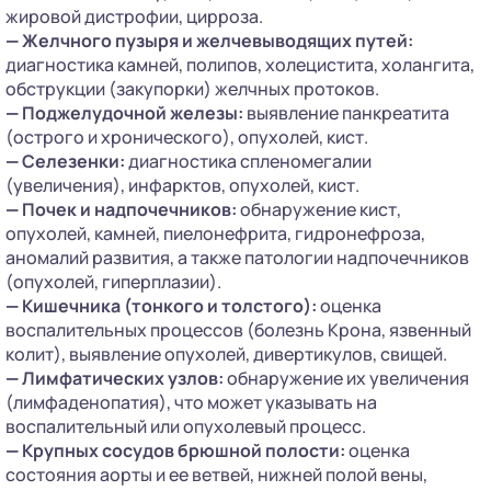
жировой дистрофии, цирроза.
—
Желчного пузыря и желчевыводящих путей:
диагностика камней, полипов, холецистита, холангита,
обструкции (закупорки) желчных протоков.
—
Поджелудочной железы:
выявление панкреатита
(острого и хронического), опухолей, кист.
—
Селезенки:
диагностика спленомегалии
(увеличения), инфарктов, опухолей, кист.
—
Почек и надпочечников:
обнаружение кист,
опухолей, камней, пиелонефрита, гидронефроза,
аномалий развития, а также патологии надпочечников
(опухолей, гиперплазии).
—
Кишечника (тонкого и толстого):
оценка
воспалительных процессов (болезнь Крона, язвенный
колит), выявление опухолей, дивертикулов, свищей.
—
Лимфатических узлов:
обнаружение их увеличения
(лимфаденопатия), что может указывать на
воспалительный или опухолевый процесс.
—
Крупных сосудов брюшной полости:
оценка
состояния аорты и ее ветвей, нижней полой вены,