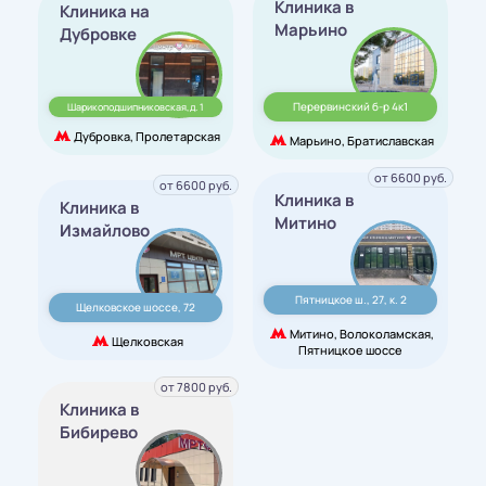
Клиника в
Клиника на
Марьино
Дубровке
Перервинский б-р 4к1
Шарикоподшипниковская,д. 1
Дубровка, Пролетарская
Марьино, Братиславская
от 6600 руб.
от 6600 руб.
Клиника в
Клиника в
Митино
Измайлово
Пятницкое ш., 27, к. 2
Щелковское шоссе, 72
Митино, Волоколамская,
Щелковская
Пятницкое шоссе
от 7800 руб.
Клиника в
Бибирево