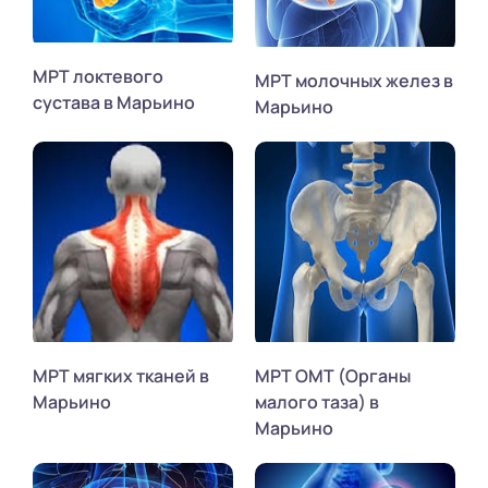
МРТ локтевого
МРТ молочных желез в
сустава в Марьино
Марьино
МРТ мягких тканей в
МРТ ОМТ (Органы
Марьино
малого таза) в
Марьино