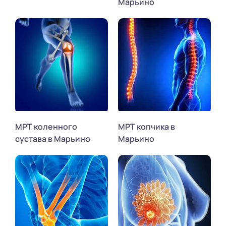
Марьино
МРТ коленного
МРТ копчика в
сустава в Марьино
Марьино