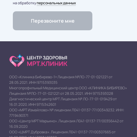
на обработку
персональных данных
ООО «Клиника Бибирево-1» Лицензия №ЛО-77-01-021221 от
28.05.2021. ИНН 9715393035
Многопрофильный Медицинский центр ООО «КЛИНИКА БИБИРЕВО»
Лицензия №ЛО-77-01-021221 от 28.05.2021. ИНН 9715393028
Диагностический центр МРТ Лицензия № ЛО-77-01-019429 от
16.01.2020. ИНН 9715342601
ООО «МРТ Измайлово» № лицензии Л041-01137-77/00349232. ИНН:
7719490371
ООО «Центр МРТ Марьино». Лицензия Л041-01137-77/00356442 от
16.09.2020
ООО «ЦМРТ Дубровка». Лицензия Л041-01137-77/00307665 от