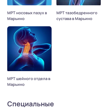
МРТ носовых пазух в
МРТ тазобедренного
Марьино
сустава в Марьино
МРТ шейного отдела в
Марьино
Специальные