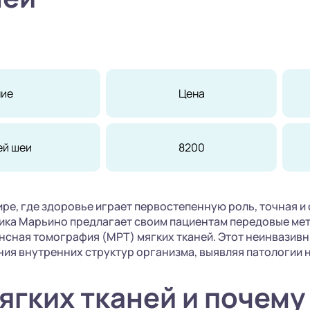
ние
Цена
ней шеи
8200
е, где здоровье играет первостепенную роль, точная и
ника Марьино предлагает своим пациентам передовые ме
нсная томография (МРТ) мягких тканей. Этот неинвазив
ия внутренних структур организма, выявляя патологии н
ягких тканей и почему