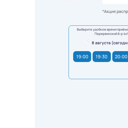
*Акция распр
Выберите удобное время приёма
Перервинский б-р 4к
8 августа (сегодн
19:00
19:30
20:00