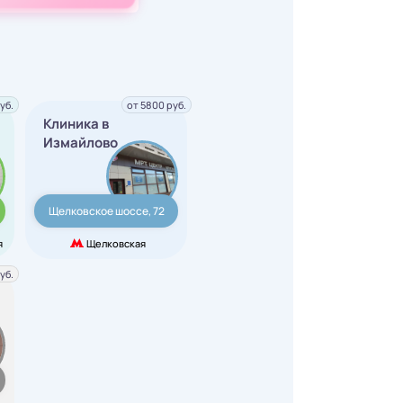
уб.
от 5800 руб.
Клиника в
Измайлово
Щелковское шоссе, 72
я
Щелковская
уб.