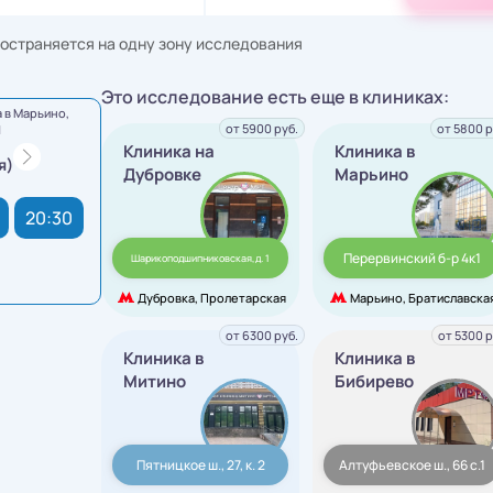
остраняется на одну зону исследования
Это исследование есть еще в клиниках:
 в Марьино,
от 5900 руб.
от 5800 р
1
Клиника на
Клиника в
я)
Дубровке
Марьино
20:30
Перервинский б-р 4к1
Шарикоподшипниковская,д. 1
Дубровка, Пролетарская
Марьино, Братиславска
от 6300 руб.
от 5300 р
Клиника в
Клиника в
Митино
Бибирево
Пятницкое ш., 27, к. 2
Алтуфьевское ш., 66 с.1