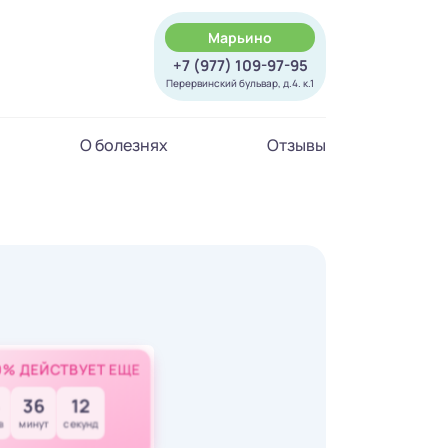
Марьино
+7 (977) 109-97-95
Перервинский бульвар, д.4. к.1
О болезнях
Отзывы
0% ДЕЙСТВУЕТ ЕЩЕ
36
11
в
минут
секунд