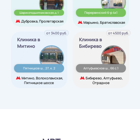
Перервинский б-р 4к1
Шарикоподшипниковская,д. 1
Дубровка, Пролетарская
Марьино, Братиславская
от 3400 руб.
от 4500 руб.
Клиника в
Клиника в
Митино
Бибирево
Пятницкое ш., 27, к. 2
Алтуфьевское ш., 66 с.1
Митино, Волоколамская,
Бибирево, Алтуфьево,
Пятницкое шоссе
Отрадное