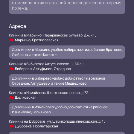
от медицинских показаний непосредственно во время
приёма.
Адреса
Клиника в Марьино: Перервинский бульвар, д.4. к.1 ,
Марьино, Братиславская
До клиники в Марьино удобно добираться из районов: Братеево,
Люблино, а также Капотня.
Клиника в Бибирево: Алтуфьевское ш., 66 с.1,
Бибирево, Алтуфьево, Отрадное
До клиники в Бибирево удобно добираться из районов:
Отрадное, Алтуфьево, а также Медведково.
Клиника в Измайлово: Щелковское шоссе, д.72 ,
Щелковская
До клиники в Измайлово удобно добираться из районов:
Измайлово, Гольяново.
Клиника на Дубровке: ул. Шарикоподшипниковская, д. 1 ,
Дубровка, Пролетарская