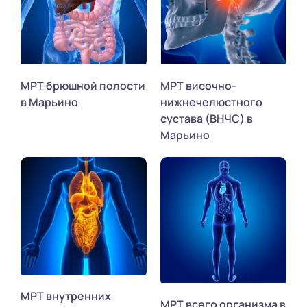
МРТ брюшной полости
МРТ височно-
в Марьино
нижнечелюстного
сустава (ВНЧС) в
Марьино
МРТ внутренних
МРТ всего организма в