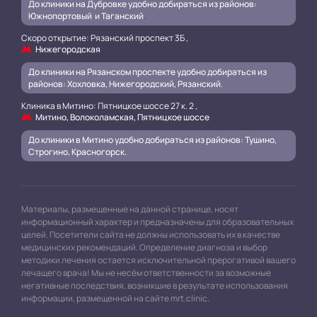
До клиники на Дубровке удобно добираться из районов:
Южнопортовый и Таганский
.
Скоро открытие: Рязанский проспект 3Б ,
Нижегородская
До клиники на Рязанском проспекте удобно добираться из
районов: Хохловка, Нижегородский, Рязанский.
.
Клиника в Митино: Пятницкое шоссе 27 к. 2 ,
Митино, Волоколамская, Пятницкое шоссе
До клиники в Митино удобно добираться из районов: Тушино,
Строгино, Красногорск.
Материалы, размещенные на данной странице, носят
информационный характер и предназначены для образовательных
целей. Посетители сайта не должны использовать их в качестве
медицинских рекомендаций. Определение диагноза и выбор
методики лечения остается исключительной прерогативой вашего
лечащего врача! Мы не несём ответственности за возможные
негативные последствия, возникшие в результате использования
информации, размещенной на сайте mrt.clinic.