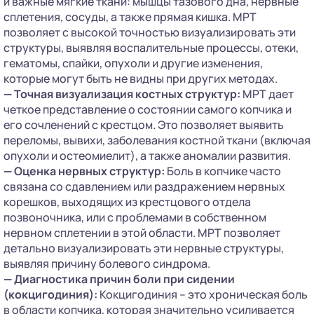
и важные мягкие ткани: мышцы тазового дна, нервные
сплетения, сосуды, а также прямая кишка. МРТ
позволяет с высокой точностью визуализировать эти
структуры, выявляя воспалительные процессы, отеки,
гематомы, спайки, опухоли и другие изменения,
которые могут быть не видны при других методах.
—
Точная визуализация костных структур:
МРТ дает
четкое представление о состоянии самого копчика и
его сочленений с крестцом. Это позволяет выявить
переломы, вывихи, заболевания костной ткани (включая
опухоли и остеомиелит), а также аномалии развития.
—
Оценка нервных структур:
Боль в копчике часто
связана со сдавлением или раздражением нервных
корешков, выходящих из крестцового отдела
позвоночника, или с проблемами в собственном
нервном сплетении в этой области. МРТ позволяет
детально визуализировать эти нервные структуры,
выявляя причину болевого синдрома.
—
Диагностика причин боли при сидении
(кокцигодиния):
Кокцигодиния – это хроническая боль
в области копчика, которая значительно усиливается