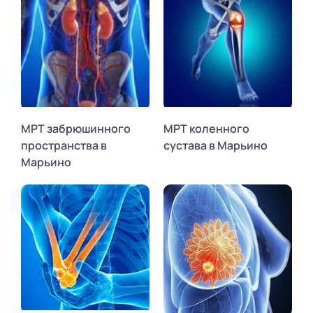
МРТ забрюшинного
МРТ коленного
пространства в
сустава в Марьино
Марьино