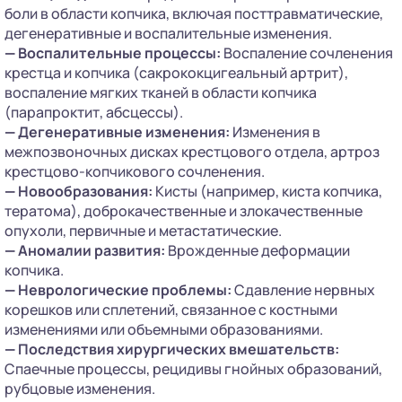
боли в области копчика, включая посттравматические,
дегенеративные и воспалительные изменения.
—
Воспалительные процессы:
Воспаление сочленения
крестца и копчика (сакрококцигеальный артрит),
воспаление мягких тканей в области копчика
(парапроктит, абсцессы).
—
Дегенеративные изменения:
Изменения в
межпозвоночных дисках крестцового отдела, артроз
крестцово-копчикового сочленения.
—
Новообразования:
Кисты (например, киста копчика,
тератома), доброкачественные и злокачественные
опухоли, первичные и метастатические.
—
Аномалии развития:
Врожденные деформации
копчика.
—
Неврологические проблемы:
Сдавление нервных
корешков или сплетений, связанное с костными
изменениями или объемными образованиями.
—
Последствия хирургических вмешательств:
Спаечные процессы, рецидивы гнойных образований,
рубцовые изменения.