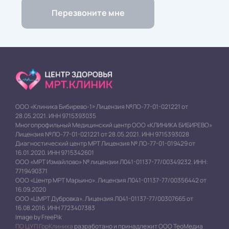
ООО «Клиника Бибирево-1» Лицензия №ЛО-77-01-021221 от
28.05.2021. ИНН 9715393035
Многопрофильный Медицинский центр ООО «КЛИНИКА БИБИРЕВО»
Лицензия №ЛО-77-01-021221 от 28.05.2021. ИНН 9715393028
Диагностический центр МРТ Лицензия № ЛО-77-01-019429 от
16.01.2020. ИНН 9715342601
ООО «МРТ Измайлово» № лицензии Л041-01137-77/00349232. ИНН:
7719490371
ООО «Центр МРТ Марьино». Лицензия Л041-01137-77/00356442 от
16.09.2020
ООО «ЦМРТ Дубровка». Лицензия Л041-01137-77/00307665 от
16.08.2016. ИНН 7723407383
Image by FreePik
ПО ЦУП ГорКлиника
разработано и принадлежит ООО ТеоМедиа