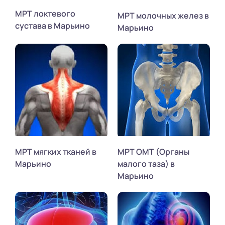
МРТ локтевого
МРТ молочных желез в
сустава в Марьино
Марьино
МРТ мягких тканей в
МРТ ОМТ (Органы
Марьино
малого таза) в
Марьино