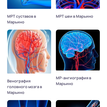
МРТ суставов в
МРТ шеи в Марьино
Марьино
МР-ангиография в
Венография
Марьино
головного мозга в
Марьино