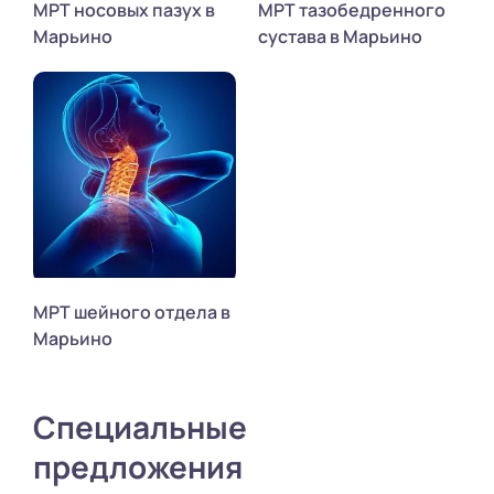
МРТ носовых пазух в
МРТ тазобедренного
Марьино
сустава в Марьино
МРТ шейного отдела в
Марьино
Специальные
предложения