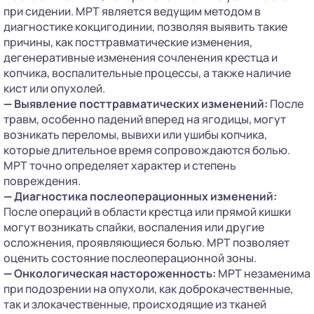
при сидении. МРТ является ведущим методом в
диагностике кокцигодинии, позволяя выявить такие
причины, как посттравматические изменения,
дегенеративные изменения сочленения крестца и
копчика, воспалительные процессы, а также наличие
кист или опухолей.
—
Выявление посттравматических изменений:
После
травм, особенно падений вперед на ягодицы, могут
возникать переломы, вывихи или ушибы копчика,
которые длительное время сопровождаются болью.
МРТ точно определяет характер и степень
повреждения.
—
Диагностика послеоперационных изменений:
После операций в области крестца или прямой кишки
могут возникать спайки, воспаления или другие
осложнения, проявляющиеся болью. МРТ позволяет
оценить состояние послеоперационной зоны.
—
Онкологическая настороженность:
МРТ незаменима
при подозрении на опухоли, как доброкачественные,
так и злокачественные, происходящие из тканей