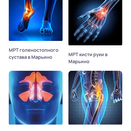
МРТ голеностопного
МРТ кисти руки в
сустава в Марьино
Марьино