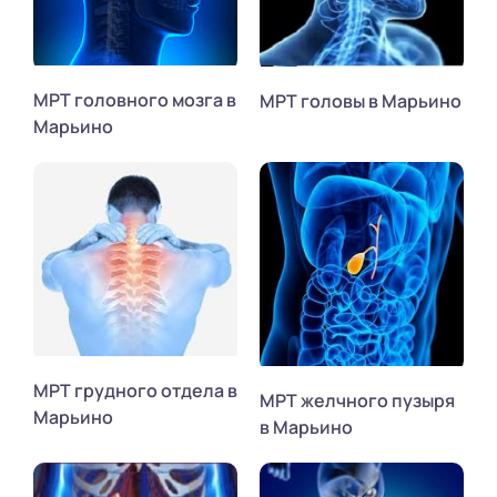
МРТ головного мозга в
МРТ головы в Марьино
Марьино
МРТ грудного отдела в
МРТ желчного пузыря
Марьино
в Марьино