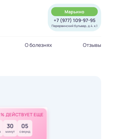
Марьино
+7 (977) 109-97-95
Перервинский бульвар, д.4. к.1
О болезнях
Отзывы
0% ДЕЙСТВУЕТ ЕЩЕ
30
04
в
минут
секунд