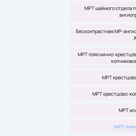
МРТ шейного отдела п
ангиог
Бесконтрастная МР-ангио
МРТ пояснично-крестцов
копчиково
МРТ крестцов
МРТ крестцово-ко
МРТ ис
МРТ плеч