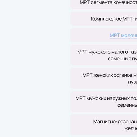
МРТ сегмента конечности
Комплексное МРТ-и
МРТ молочн
МРТ мужского малого таз
семенные пу
МРТ женских органов ма
пуз
МРТ мужских наружных пол
семенны
Магнитно-резонан
желч