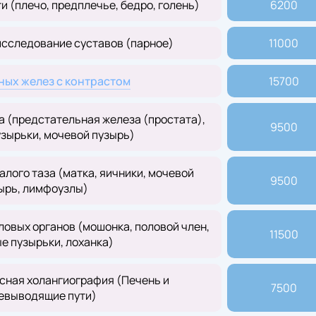
 (плечо, предплечье, бедро, голень)
6200
сследование суставов (парное)
11000
ых желез с контрастом
15700
а (предстательная железа (простата),
9500
зырьки, мочевой пузырь)
лого таза (матка, яичники, мочевой
9500
ырь, лимфоузлы)
овых органов (мошонка, половой член,
11500
е пузырьки, лоханка)
сная холангиография (Печень и
7500
евыводящие пути)