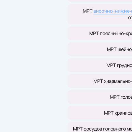
МРТ
височно-нижнеч
о
МРТ пояснично-кр
МРТ шейно
МРТ грудно
МРТ хиазмально-
МРТ голов
МРТ кранио
МРТ сосудов головного м