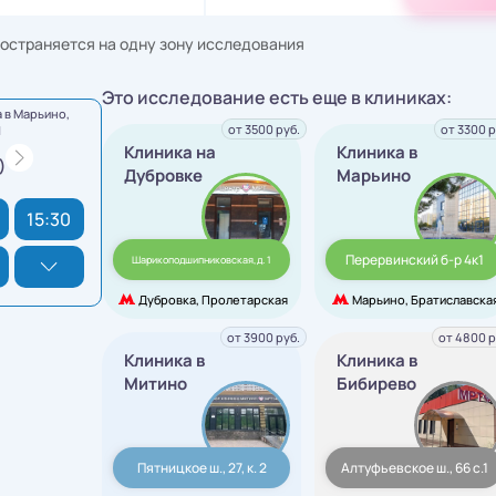
остраняется на одну зону исследования
Это исследование есть еще в клиниках:
 в Марьино,
от 3500 руб.
от 3300 р
1
Клиника на
Клиника в
)
Дубровке
Марьино
15:30
Перервинский б-р 4к1
Шарикоподшипниковская,д. 1
Дубровка, Пролетарская
Марьино, Братиславска
от 3900 руб.
от 4800 р
Клиника в
Клиника в
Митино
Бибирево
Пятницкое ш., 27, к. 2
Алтуфьевское ш., 66 с.1