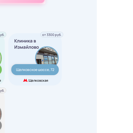
уб.
от 3300 руб.
Клиника в
Измайлово
Щелковское шоссе, 72
я
Щелковская
уб.