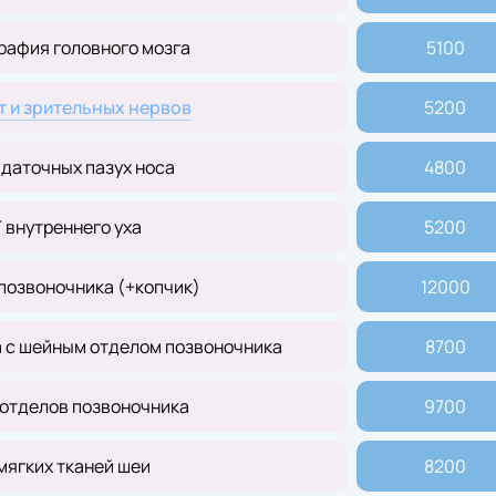
рафия головного мозга
5100
т и зрительных нервов
5200
даточных пазух носа
4800
 внутреннего уха
5200
позвоночника (+копчик)
12000
а с шейным отделом позвоночника
8700
 отделов позвоночника
9700
мягких тканей шеи
8200