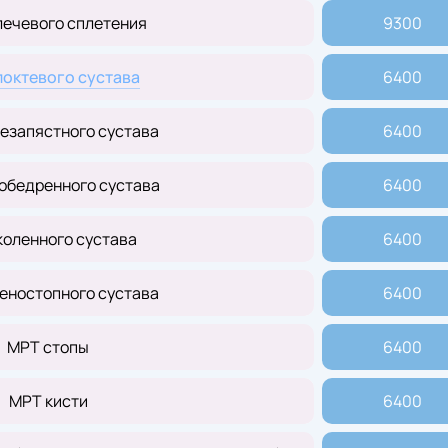
лечевого сплетения
9300
локтевого
сустава
6400
езапястного сустава
6400
обедренного сустава
6400
коленного сустава
6400
еностопного сустава
6400
МРТ стопы
6400
МРТ кисти
6400