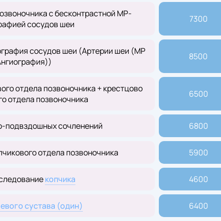
озвоночника с бесконтрастной МР-
7300
рафией сосудов шеи
графия сосудов шеи (Артерии шеи (МР
8500
Ангиография))
ого отдела позвоночника + крестцово
6500
го отдела позвоночника
о-подвздошных сочленений
6800
пчикового отдела позвоночника
5900
следование
копчика
4600
евого сустава (один)
6400