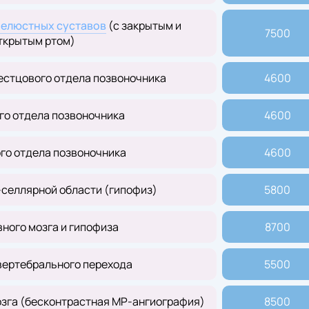
елюстных суставов
(с закрытым и
7500
ткрытым ртом)
естцового отдела позвоночника
4600
го отдела позвоночника
4600
го отдела позвоночника
4600
селлярной области (гипофиз)
5800
ного мозга и гипофиза
8700
вертебрального перехода
5500
озга (бесконтрастная МР-ангиография)
8500