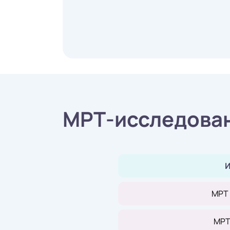
МРТ-исследован
И
МРТ
МРТ