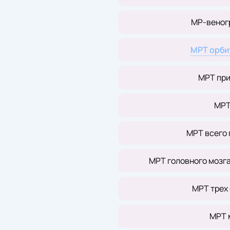
МР-веног
МРТ орби
МРТ при
МРТ
МРТ всего 
МРТ головного мозг
МРТ трех
МРТ 