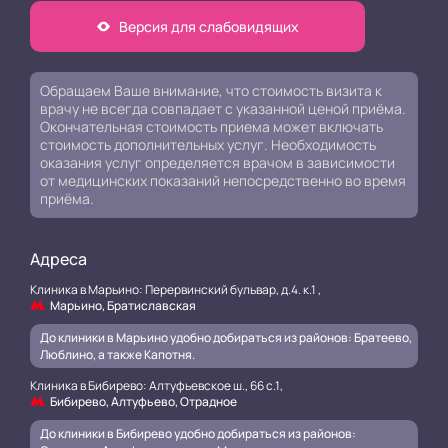
Версия для слабовидящих
Обращаем Ваше внимание, что стоимость визита к
врачу не всегда совпадает с указанной ценой приёма.
Окончательная стоимость приема может включать
стоимость дополнительных услуг. Необходимость
оказания услуг определяется врачом в зависимости
от медицинских показаний непосредственно во время
приёма.
Адреса
Клиника в Марьино: Перервинский бульвар, д.4. к.1 ,
Марьино, Братиславская
До клиники в Марьино удобно добираться из районов: Братеево,
Люблино, а также Капотня.
Клиника в Бибирево: Алтуфьевское ш., 66 с.1,
Бибирево, Алтуфьево, Отрадное
До клиники в Бибирево удобно добираться из районов: