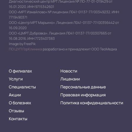
Диагностический центр МРТ Лицензия № ЛО-77-01-019429 от
16.01.2020. ИНН 9715342601
ООО «МРТ Измайлово» № лицензии Л041-01137-77/00349232. ИНН:
7719490371
ООО «Центр МРТ Марьино». Лицензия Л041-01137-77/00356442 от
16.09.2020
ООО «ЦМРТ Дубровка». Лицензия Л041-01137-77/00307665 от
16.08.2016. ИНН 7723407383
Image by FreePik
ПО ЦУП ГорКлиника
разработано и принадлежит ООО ТеоМедиа
О филиалах
Новости
Услуги
Лицензии
Специалисты
Персональные данные
Акции
Правовая информация
О болезнях
Политика конфиденциальности
Отзывы
Контакты