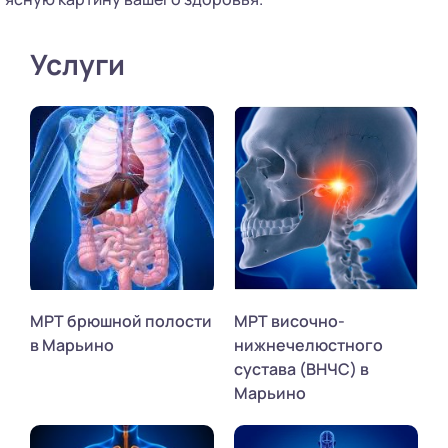
Услуги
МРТ брюшной полости
МРТ височно-
в Марьино
нижнечелюстного
сустава (ВНЧС) в
Марьино