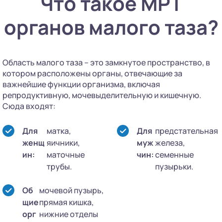
Что такое МРТ
органов малого таза?
Область малого таза – это замкнутое пространство, в
котором расположены органы, отвечающие за
важнейшие функции организма, включая
репродуктивную, мочевыделительную и кишечную.
Сюда входят:
Для
матка,
Для
предстательная
женщ
яичники,
муж
железа,
ин:
маточные
чин:
семенные
трубы.
пузырьки.
Об
мочевой пузырь,
щие
прямая кишка,
орг
нижние отделы