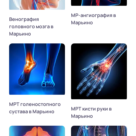
МР-ангиография в
Венография
Марьино
головного мозга в
Марьино
МРТ голеностопного
МРТ кисти руки в
сустава в Марьино
Марьино