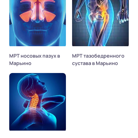
МРТ носовых пазух в
МРТ тазобедренного
Марьино
сустава в Марьино