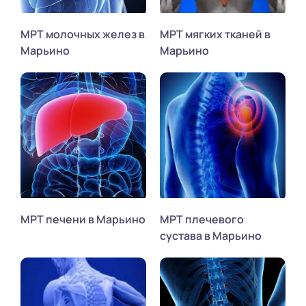
МРТ молочных желез в
МРТ мягких тканей в
Марьино
Марьино
МРТ печени в Марьино
МРТ плечевого
сустава в Марьино