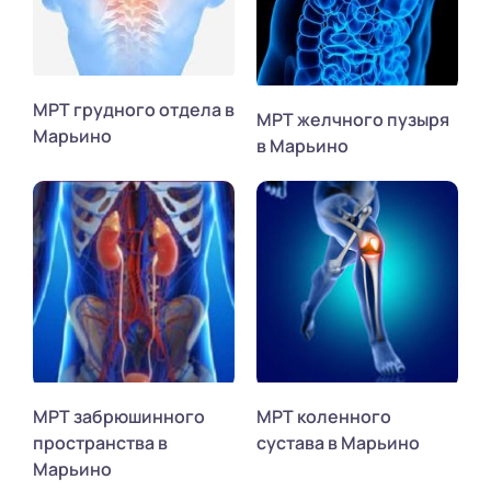
МРТ грудного отдела в
МРТ желчного пузыря
Марьино
в Марьино
МРТ забрюшинного
МРТ коленного
пространства в
сустава в Марьино
Марьино