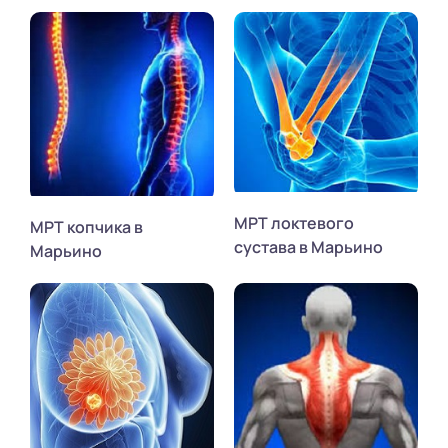
МРТ локтевого
МРТ копчика в
сустава в Марьино
Марьино