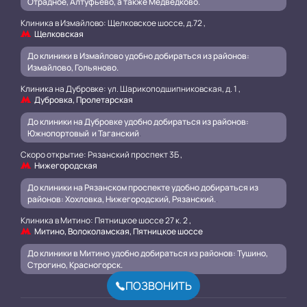
Отрадное, Алтуфьево, а также Медведково.
Клиника в Измайлово: Щелковское шоссе, д.72 ,
Щелковская
До клиники в Измайлово удобно добираться из районов:
Измайлово, Гольяново.
Клиника на Дубровке: ул. Шарикоподшипниковская, д. 1 ,
Дубровка, Пролетарская
До клиники на Дубровке удобно добираться из районов:
Южнопортовый и Таганский
.
Скоро открытие: Рязанский проспект 3Б ,
Нижегородская
До клиники на Рязанском проспекте удобно добираться из
районов: Хохловка, Нижегородский, Рязанский.
.
Клиника в Митино: Пятницкое шоссе 27 к. 2 ,
Митино, Волоколамская, Пятницкое шоссе
До клиники в Митино удобно добираться из районов: Тушино,
Строгино, Красногорск.
ПОЗВОНИТЬ