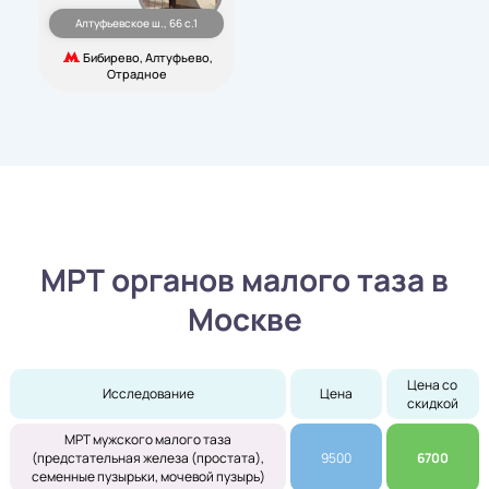
Алтуфьевское ш., 66 с.1
Бибирево, Алтуфьево,
Отрадное
МРТ органов малого таза в
Москве
Цена со 
Исследование
Цена
скидкой
МРТ мужского малого таза
(предстательная железа (простата),
9500
6700
семенные пузырьки, мочевой пузырь)