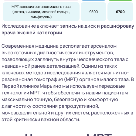
МРТ женских органов малого таза
(матка, яичники, мочевой пузырь,
9500
6700
лимфоузлы)
Исследование включает
запись на диск
и расшифровку
врача высшей категории.
Современная медицина располагает арсеналом
высокоточных диагностических инструментов,
позволяющих заглянуть внутрь человеческого тела с
невиданной ранее детализацией. Одним из таких
ключевых методов исследования является магнитно-
резонансная томография (МРТ) органов малого таза. В
Первой клинике Марьино мы используем передовые
технологии МРТ, чтобы обеспечить нашим пациентам
максимально точную, безопасную и комфортную
диагностику состояния репродуктивной,
мочевыделительной и других систем, расположенных в
этой критически важной области.