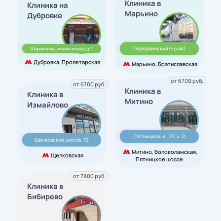
Клиника в
Клиника на
Марьино
Дубровке
Перервинский б-р 4к1
Шарикоподшипниковская,д. 1
Дубровка, Пролетарская
Марьино, Братиславская
от 6700 руб.
от 6700 руб.
Клиника в
Клиника в
Митино
Измайлово
Пятницкое ш., 27, к. 2
Щелковское шоссе, 72
Митино, Волоколамская,
Щелковская
Пятницкое шоссе
от 7800 руб.
Клиника в
Бибирево