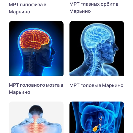
МРТ глазных орбит в
МРТ гипофиза в
Марьино
Марьино
МРТ головного мозга в
МРТ головы в Марьино
Марьино