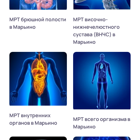
МРТ брюшной полости
МРТ височно-
в Марьино
нижнечелюстного
сустава (ВНЧС) в
Марьино
МРТ внутренних
МРТ всего организма в
органов в Марьино
Марьино