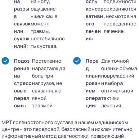
на
на ногу,
ость
подвижности
разры
ощущение
консер
сохраняются
в
«щелчка» в
вативн
, несмотря на
связок
момент
ого
проведенное
или
травмы,
лечен
лечение.
сухож
нестабильнос
ия:
илий:
ть сустава.
Подоз
Постепенно
Пере
Для точной
рение
нарастающая
д
оценки объема
на
боль при
плани
повреждений
стресс
нагрузке, не
рован
и выбора
овые
связанная с
ием
оптимальной
перел
явной
опера
тактики
омы:
травмой.
ции:
лечения.
МРТ голеностопного сустава в нашем медицинском
центре – это передовой, безопасный и исключительно
информативный метод диагностики, позволяющий