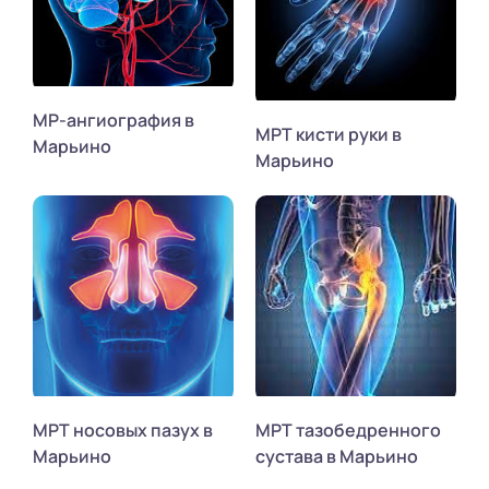
МР-ангиография в
МРТ кисти руки в
Марьино
Марьино
МРТ носовых пазух в
МРТ тазобедренного
Марьино
сустава в Марьино