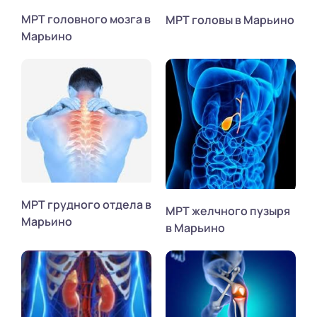
МРТ головного мозга в
МРТ головы в Марьино
Марьино
МРТ грудного отдела в
МРТ желчного пузыря
Марьино
в Марьино