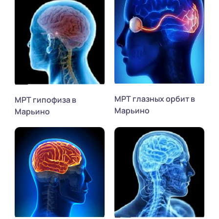
МРТ глазных орбит в
МРТ гипофиза в
Марьино
Марьино