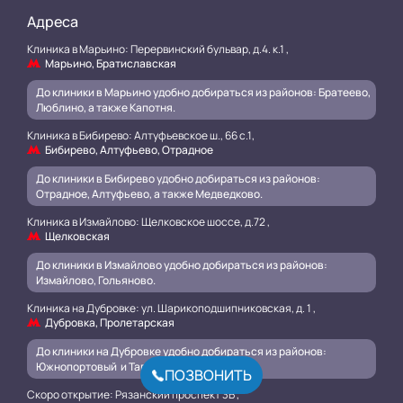
Адреса
Клиника в Марьино: Перервинский бульвар, д.4. к.1 ,
Марьино, Братиславская
До клиники в Марьино удобно добираться из районов: Братеево,
Люблино, а также Капотня.
Клиника в Бибирево: Алтуфьевское ш., 66 с.1,
Бибирево, Алтуфьево, Отрадное
До клиники в Бибирево удобно добираться из районов:
Отрадное, Алтуфьево, а также Медведково.
Клиника в Измайлово: Щелковское шоссе, д.72 ,
Щелковская
До клиники в Измайлово удобно добираться из районов:
Измайлово, Гольяново.
Клиника на Дубровке: ул. Шарикоподшипниковская, д. 1 ,
Дубровка, Пролетарская
До клиники на Дубровке удобно добираться из районов:
Южнопортовый и Таганский
.
ПОЗВОНИТЬ
Скоро открытие: Рязанский проспект 3Б ,