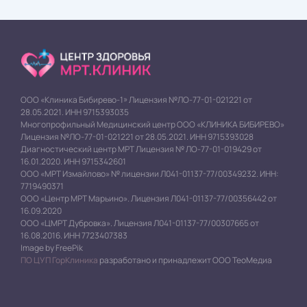
ООО «Клиника Бибирево-1» Лицензия №ЛО-77-01-021221 от
28.05.2021. ИНН 9715393035
Многопрофильный Медицинский центр ООО «КЛИНИКА БИБИРЕВО»
Лицензия №ЛО-77-01-021221 от 28.05.2021. ИНН 9715393028
Диагностический центр МРТ Лицензия № ЛО-77-01-019429 от
16.01.2020. ИНН 9715342601
ООО «МРТ Измайлово» № лицензии Л041-01137-77/00349232. ИНН:
7719490371
ООО «Центр МРТ Марьино». Лицензия Л041-01137-77/00356442 от
16.09.2020
ООО «ЦМРТ Дубровка». Лицензия Л041-01137-77/00307665 от
16.08.2016. ИНН 7723407383
Image by FreePik
ПО ЦУП ГорКлиника
разработано и принадлежит ООО ТеоМедиа