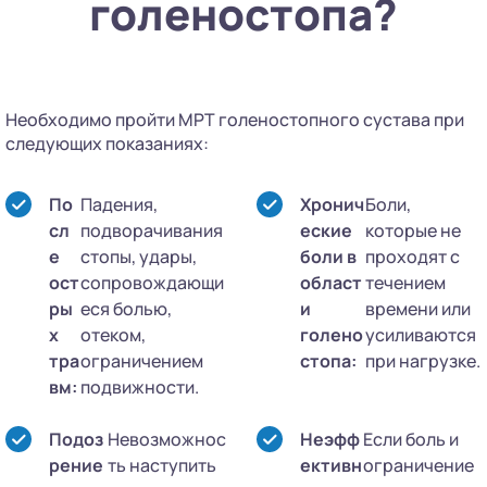
голеностопа?
Необходимо пройти МРТ голеностопного сустава при
следующих показаниях:
По
Падения,
Хронич
Боли,
сл
подворачивания
еские
которые не
е
стопы, удары,
боли в
проходят с
ост
сопровождающи
област
течением
ры
еся болью,
и
времени или
х
отеком,
голено
усиливаются
тра
ограничением
стопа:
при нагрузке.
вм:
подвижности.
Подоз
Невозможнос
Неэфф
Если боль и
рение
ть наступить
ективн
ограничение