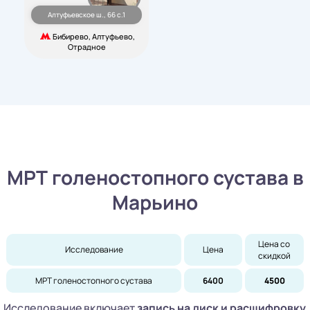
Алтуфьевское ш., 66 с.1
Бибирево, Алтуфьево,
Отрадное
МРТ голеностопного сустава в
Марьино
Цена со 
Исследование
Цена
скидкой
МРТ голеностопного сустава
6400
4500
Исследование включает
запись на диск
и расшифровку