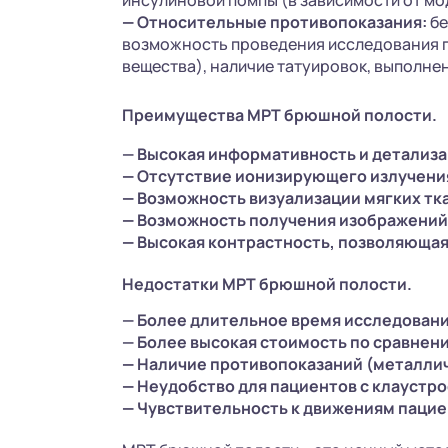
инсулиновой помпы (в зависимости от мо
—
Относительные противопоказания:
бе
возможность проведения исследования п
вещества), наличие татуировок, выполне
Преимущества МРТ брюшной полости.
— Высокая информативность и детализ
—
Отсутствие ионизирующего излучени
—
Возможность визуализации мягких тка
—
Возможность получения изображений 
—
Высокая контрастность, позволяющая
Недостатки МРТ брюшной полости.
— Более длительное время исследовани
— Более высокая стоимость по сравнению
—
Наличие противопоказаний (металли
—
Неудобство для пациентов с клаустр
—
Чувствительность к движениям пацие