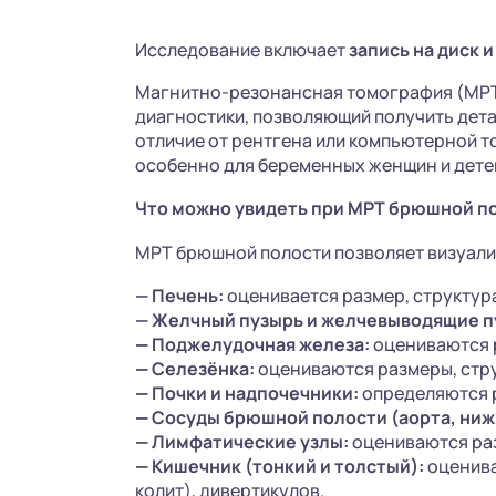
Исследование включает
запись на диск
и
Магнитно-резонансная томография (МРТ)
диагностики, позволяющий получить дет
отличие от рентгена или компьютерной т
особенно для беременных женщин и дете
Что можно увидеть при МРТ брюшной п
МРТ брюшной полости позволяет визуали
— Печень:
оценивается размер, структура
— Желчный пузырь и желчевыводящие п
—
Поджелудочная железа:
оцениваются р
—
Селезёнка:
оцениваются размеры, стру
—
Почки и надпочечники:
определяются р
—
Сосуды брюшной полости (аорта, ниж
—
Лимфатические узлы:
оцениваются раз
—
Кишечник (тонкий и толстый):
оценива
колит), дивертикулов.