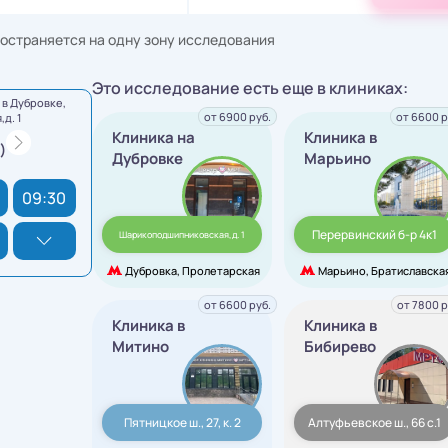
остраняется на одну зону исследования
Это исследование есть еще в клиниках:
в Дубровке,
от 6900 руб.
от 6600 р
д. 1
Клиника на
Клиника в
)
Дубровке
Марьино
09:30
Перервинский б-р 4к1
Шарикоподшипниковская,д. 1
Дубровка, Пролетарская
Марьино, Братиславска
от 6600 руб.
от 7800 р
Клиника в
Клиника в
Митино
Бибирево
Пятницкое ш., 27, к. 2
Алтуфьевское ш., 66 с.1