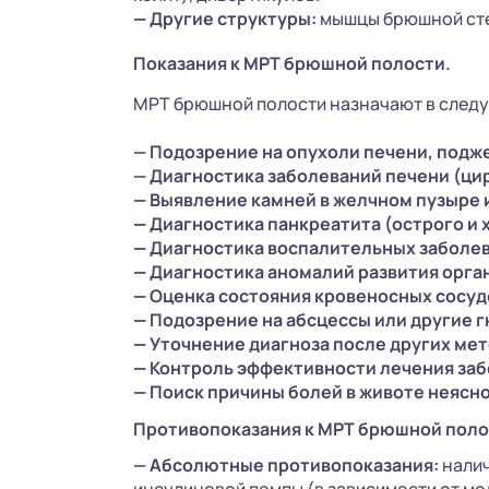
—
Другие структуры:
мышцы брюшной сте
Показания к МРТ брюшной полости.
МРТ брюшной полости назначают в следу
— Подозрение на опухоли печени, подж
— Диагностика заболеваний печени (цир
—
Выявление камней в желчном пузыре 
—
Диагностика панкреатита (острого и 
—
Диагностика воспалительных заболев
—
Диагностика аномалий развития орга
—
Оценка состояния кровеносных сосуд
—
Подозрение на абсцессы или другие 
—
Уточнение диагноза после других мето
—
Контроль эффективности лечения заб
—
Поиск причины болей в животе неясно
Противопоказания к МРТ брюшной поло
— Абсолютные противопоказания:
налич