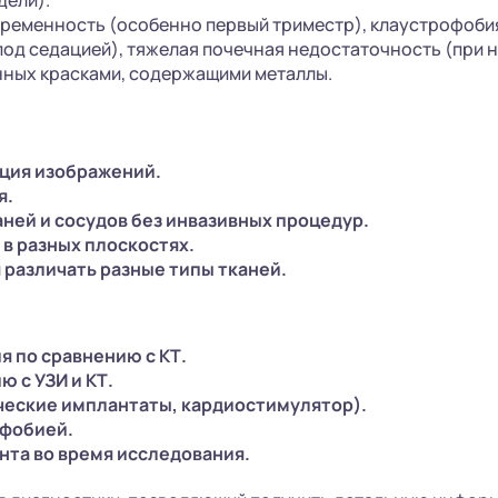
дели).
ременность (особенно первый триместр), клаустрофоби
од седацией), тяжелая почечная недостаточность (при 
нных красками, содержащими металлы.
ация изображений.
я.
ней и сосудов без инвазивных процедур.
в разных плоскостях.
 различать разные типы тканей.
я по сравнению с КТ.
 с УЗИ и КТ.
ческие имплантаты, кардиостимулятор).
офобией.
нта во время исследования.