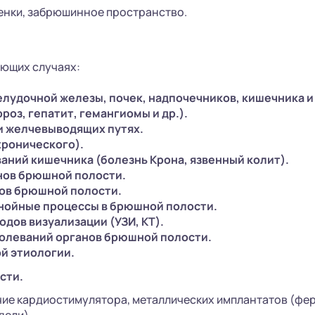
нки, забрюшинное пространство.
ющих случаях:
елудочной железы, почек, надпочечников, кишечника и
роз, гепатит, гемангиомы и др.).
и желчевыводящих путях.
хронического).
аний кишечника (болезнь Крона, язвенный колит).
нов брюшной полости.
ов брюшной полости.
гнойные процессы в брюшной полости.
дов визуализации (УЗИ, КТ).
олеваний органов брюшной полости.
й этиологии.
сти.
ие кардиостимулятора, металлических имплантатов (фе