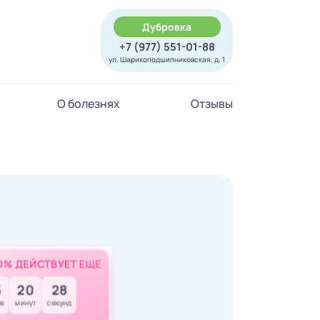
Дубровка
+7 (977) 551-01-88
ул. Шарикоподшипниковская, д. 1
О болезнях
Отзывы
0% ДЕЙСТВУЕТ ЕЩЕ
5
20
26
в
минут
секунд