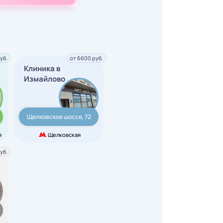
уб.
от 6600 руб.
Клиника в
Измайлово
Щелковское шоссе, 72
я
Щелковская
уб.