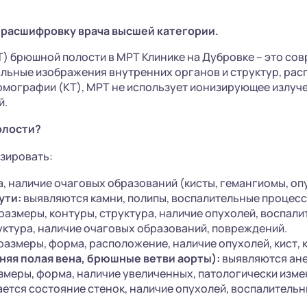
 расшифровку врача высшей категории.
 брюшной полости в МРТ Клинике на Дубровке – это со
альные изображения внутренних органов и структур, рас
омографии (КТ), МРТ не использует ионизирующее излучен
й.
олости?
зировать:
, наличие очаговых образований (кисты, гемангиомы, оп
ути:
выявляются камни, полипы, воспалительные процесс
азмеры, контуры, структура, наличие опухолей, воспали
ктура, наличие очаговых образований, повреждений.
азмеры, форма, расположение, наличие опухолей, кист, 
няя полая вена, брюшные ветви аорты):
выявляются ане
меры, форма, наличие увеличенных, патологически изм
ется состояние стенок, наличие опухолей, воспалительн