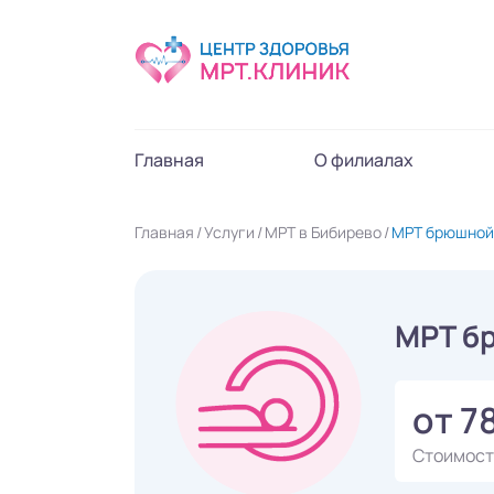
Главная
О филиалах
Главная
Услуги
МРТ в Бибирево
МРТ брюшной 
МРТ б
от 7
Стоимост