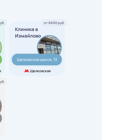
уб.
от 6600 руб.
Клиника в
Измайлово
Щелковское шоссе, 72
я
Щелковская
уб.