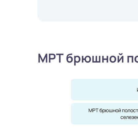
МРТ брюшной по
МРТ брюшной полост
селезе