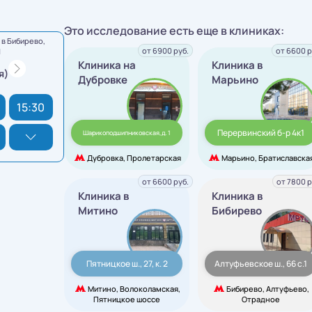
Это исследование есть еще в клиниках:
в Бибирево,
от 6900 руб.
от 6600 р
1
Клиника на
Клиника в
я)
Дубровке
Марьино
15:30
Перервинский б-р 4к1
Шарикоподшипниковская,д. 1
Дубровка, Пролетарская
Марьино, Братиславска
от 6600 руб.
от 7800 р
Клиника в
Клиника в
Митино
Бибирево
Пятницкое ш., 27, к. 2
Алтуфьевское ш., 66 с.1
Митино, Волоколамская,
Бибирево, Алтуфьево,
Пятницкое шоссе
Отрадное