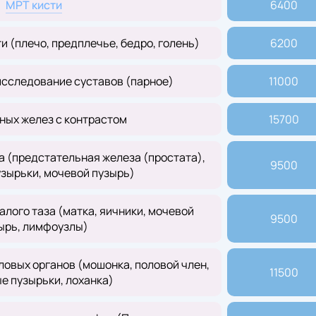
МРТ кисти
6400
 (плечо, предплечье, бедро, голень)
6200
сследование суставов (парное)
11000
ных желез с контрастом
15700
а (предстательная железа (простата),
9500
зырьки, мочевой пузырь)
лого таза (матка, яичники, мочевой
9500
ырь, лимфоузлы)
овых органов (мошонка, половой член,
11500
е пузырьки, лоханка)