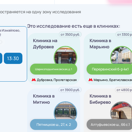
остраняется на одну зону исследования
Это исследование есть еще в клиниках:
в Измайлово,
от 3500 руб.
от 3300 р
2
Клиника на
Клиника в
Дубровке
Марьино
13:30
Перервинский б-р 4к1
Шарикоподшипниковская,д. 1
Дубровка, Пролетарская
Марьино, Братиславска
от 3900 руб.
от 4800 р
Клиника в
Клиника в
Митино
Бибирево
Пятницкое ш., 27, к. 2
Алтуфьевское ш., 66 с.1