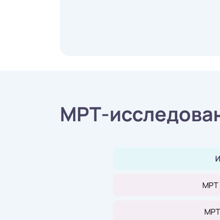
МРТ-исследован
И
МРТ
МРТ