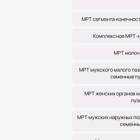
МРТ сегмента конечности
Комплексное МРТ-и
МРТ молоч
МРТ мужского малого таз
семенные пу
МРТ женских органов ма
пуз
МРТ мужских наружных пол
семенны