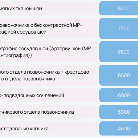
мягких тканей шеи
8200
озвоночника с бесконтрастной МР-
7300
рафией сосудов шеи
графия сосудов шеи (Артерии шеи (МР
8500
Ангиография))
ого отдела позвоночника + крестцово
6500
го отдела позвоночника
о-подвздошных сочленений
6800
пчикового отдела позвоночника
5900
следование копчика
4600