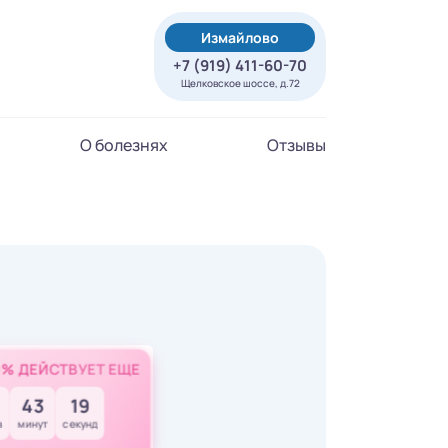
Измайлово
+7 (919) 411-60-70
Щелковское шоссе, д.72
О болезнях
Отзывы
0% ДЕЙСТВУЕТ ЕЩЕ
43
18
в
минут
секунд