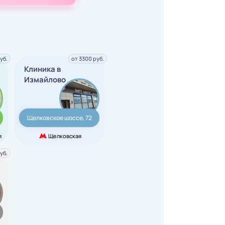
уб.
от 3300 руб.
Клиника в
Измайлово
Щелковское шоссе, 72
я
Щелковская
уб.