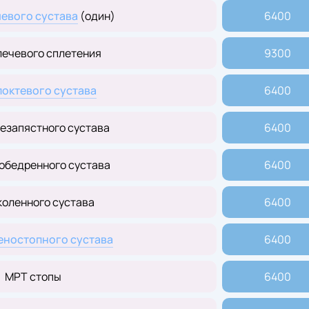
евого сустава
(один)
6400
лечевого сплетения
9300
локтевого сустава
6400
езапястного сустава
6400
обедренного сустава
6400
коленного сустава
6400
еностопного сустава
6400
МРТ стопы
6400