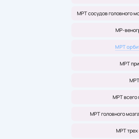
МРТ сосудов головного м
МР-веног
МРТ орби
МРТ при
МРТ
МРТ всего 
МРТ головного мозг
МРТ трех