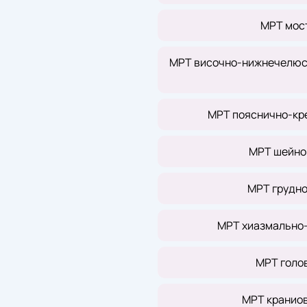
МРТ мос
МРТ височно-нижнечелюст
МРТ пояснично-кр
МРТ шейно
МРТ грудно
МРТ хиазмально-
МРТ голов
МРТ кранио