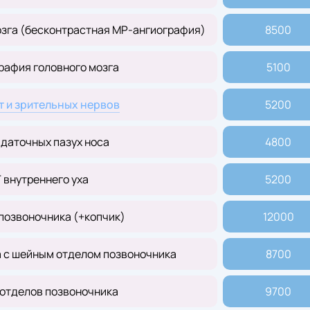
озга (бесконтрастная МР-ангиография)
8500
рафия головного мозга
5100
т и зрительных нервов
5200
даточных пазух носа
4800
 внутреннего уха
5200
позвоночника (+копчик)
12000
а с шейным отделом позвоночника
8700
 отделов позвоночника
9700