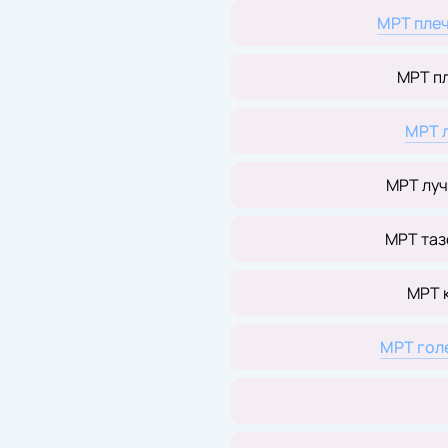
МРТ плеч
МРТ п
МРТ 
МРТ луч
МРТ таз
МРТ 
МРТ гол