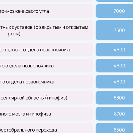
то-мозжечкового угла
7000
ных суставов (с закрытым и открытым
7500
ртом)
естцового отдела позвоночника
4600
го отдела позвоночника
4600
го отдела позвоночника
4600
селлярной область (гипофиз)
5800
ного мозга и гипофиза
8700
вертебрального перехода
5500