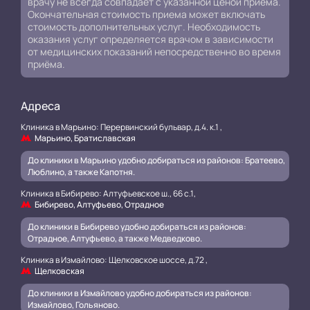
врачу не всегда совпадает с указанной ценой приёма.
Окончательная стоимость приема может включать
стоимость дополнительных услуг. Необходимость
оказания услуг определяется врачом в зависимости
от медицинских показаний непосредственно во время
приёма.
Адреса
Клиника в Марьино: Перервинский бульвар, д.4. к.1 ,
Марьино, Братиславская
До клиники в Марьино удобно добираться из районов: Братеево,
Люблино, а также Капотня.
Клиника в Бибирево: Алтуфьевское ш., 66 с.1,
Бибирево, Алтуфьево, Отрадное
До клиники в Бибирево удобно добираться из районов:
Отрадное, Алтуфьево, а также Медведково.
Клиника в Измайлово: Щелковское шоссе, д.72 ,
Щелковская
До клиники в Измайлово удобно добираться из районов:
Измайлово, Гольяново.