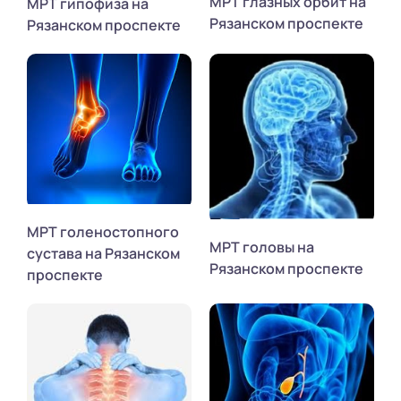
МРТ глазных орбит на
МРТ гипофиза на
Рязанском проспекте
Рязанском проспекте
МРТ голеностопного
МРТ головы на
сустава на Рязанском
Рязанском проспекте
проспекте