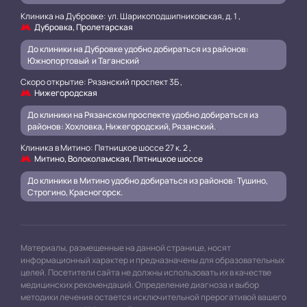
Клиника на Дубровке: ул. Шарикоподшипниковская, д. 1 ,
Дубровка, Пролетарская
До клиники на Дубровке удобно добираться из районов:
Южнопортовый и Таганский
.
Скоро открытие: Рязанский проспект 3Б ,
Нижегородская
До клиники на Рязанском проспекте удобно добираться из
районов: Хохловка, Нижегородский, Рязанский.
.
Клиника в Митино: Пятницкое шоссе 27 к. 2 ,
Митино, Волоколамская, Пятницкое шоссе
До клиники в Митино удобно добираться из районов: Тушино,
Строгино, Красногорск.
Материалы, размещенные на данной странице, носят
информационный характер и предназначены для образовательных
целей. Посетители сайта не должны использовать их в качестве
медицинских рекомендаций. Определение диагноза и выбор
методики лечения остается исключительной прерогативой вашего