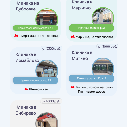
Клиника в
Клиника на
Марьино
Дубровке
Перервинский б-р 4к1
Шарикоподшипниковская,д. 1
Дубровка, Пролетарская
Марьино, Братиславская
от 3900 руб.
от 3300 руб.
Клиника в
Клиника в
Митино
Измайлово
Пятницкое ш., 27, к. 2
Щелковское шоссе, 72
Митино, Волоколамская,
Щелковская
Пятницкое шоссе
от 4800 руб.
Клиника в
Бибирево