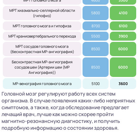
МРТ головного мозга
4600
3300
МРТ хиазмально-селлярной области
5800
4100
(гипофиз)
МРТ головного мозга и гипофиза
8700
6100
МРТ краниовертебрального перехода
5500
3900
МРТ сосудов головного мозга
8500
6000
(бесконтрастная МР-ангиография)
Бесконтрастная МР-ангиография
сосудов шеи (Артерии шеи (МР
8500
6000
Ангиография))
МР-венография головного мозга
5100
3600
Головной мозг регулируют работу всех систем
организма. В случае появления каких-либо неприятных
симптомов, а также, когда обследование предлагает
лечащий врач, лучше как можно скорее пройти
магнитно-резонансную диагностику, и получить
подробную информацию о состоянии здоровья.