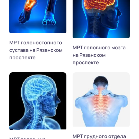
МРТ голеностопного
МРТ головного мозга
сустава на Рязанском
на Рязанском
проспекте
проспекте
МРТ грудного отдела