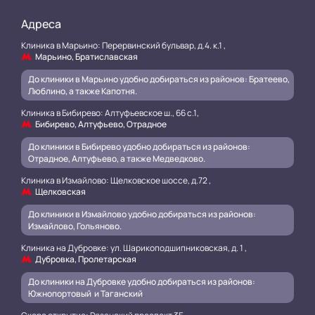
Адреса
Клиника в Марьино: Перервинский бульвар, д.4. к.1 ,
Марьино, Братиславская
До клиники в Марьино удобно добираться из районов: Братеево,
Люблино, а также Капотня.
Клиника в Бибирево: Алтуфьевское ш., 66 с.1,
Бибирево, Алтуфьево, Отрадное
До клиники в Бибирево удобно добираться из районов:
Отрадное, Алтуфьево, а также Медведково.
Клиника в Измайлово: Щелковское шоссе, д.72 ,
Щелковская
До клиники в Измайлово удобно добираться из районов:
Измайлово, Гольяново.
Клиника на Дубровке: ул. Шарикоподшипниковская, д. 1 ,
Дубровка, Пролетарская
До клиники на Дубровке удобно добираться из районов:
Южнопортовый и Таганский
.