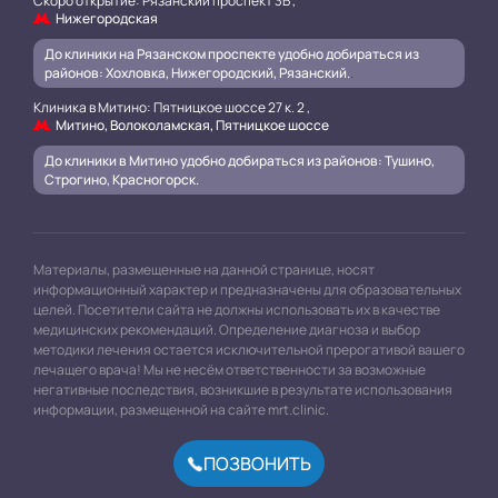
Скоро открытие: Рязанский проспект 3Б ,
Нижегородская
До клиники на Рязанском проспекте удобно добираться из
районов: Хохловка, Нижегородский, Рязанский.
.
Клиника в Митино: Пятницкое шоссе 27 к. 2 ,
Митино, Волоколамская, Пятницкое шоссе
До клиники в Митино удобно добираться из районов: Тушино,
Строгино, Красногорск.
Материалы, размещенные на данной странице, носят
информационный характер и предназначены для образовательных
целей. Посетители сайта не должны использовать их в качестве
медицинских рекомендаций. Определение диагноза и выбор
методики лечения остается исключительной прерогативой вашего
лечащего врача! Мы не несём ответственности за возможные
негативные последствия, возникшие в результате использования
информации, размещенной на сайте mrt.clinic.
ПОЗВОНИТЬ