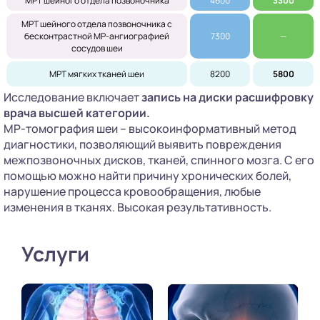
МРТ шейного отдела позвоночника
4600
3300
МРТ шейного отдела позвоночника с
бесконтрастной МР-ангиографией
7300
—
сосудов шеи
МРТ мягких тканей шеи
8200
5800
Исследование включает
запись на диски расшифровку
врача высшей категории.
МР-томография шеи – высокоинформативный метод
диагностики, позволяющий выявить повреждения
межпозвоночных дисков, тканей, спинного мозга. С его
помощью можно найти причину хронических болей,
нарушение процесса кровообращения, любые
изменения в тканях. Высокая результативность.
Услуги