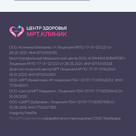
ООО «Клиника Бибирево-1» Лицензия №ЛО-77-01-021221 от
28.05.2021. ИНН 9715393035
Многопрофильный Медицинский центр ООО «КЛИНИКА БИБИРЕВО»
Лицензия №ЛО-77-01-021221 от 28.05.2021. ИНН 9715393028
Диагностический центр МРТ Лицензия № ЛО-77-01-019429 от
16.01.2020. ИНН 9715342601
ООО «МРТ Измайлово» № лицензии Л041-01137-77/00349232. ИНН:
7719490371
ООО «Центр МРТ Марьино». Лицензия Л041-01137-77/00356442 от
16.09.2020
ООО «ЦМРТ Дубровка». Лицензия Л041-01137-77/00307665 от
16.08.2016. ИНН 7723407383
Image by FreePik
ПО ЦУП ГорКлиника
разработано и принадлежит ООО ТеоМедиа