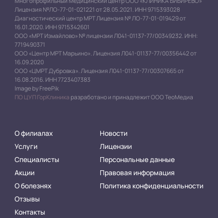
Многопрофильный Медицинский центр ООО «КЛИНИКА БИБИРЕВО»
Лицензия №ЛО-77-01-021221 от 28.05.2021. ИНН 9715393028
Диагностический центр МРТ Лицензия № ЛО-77-01-019429 от
16.01.2020. ИНН 9715342601
ООО «МРТ Измайлово» № лицензии Л041-01137-77/00349232. ИНН:
7719490371
ООО «Центр МРТ Марьино». Лицензия Л041-01137-77/00356442 от
16.09.2020
ООО «ЦМРТ Дубровка». Лицензия Л041-01137-77/00307665 от
16.08.2016. ИНН 7723407383
Image by FreePik
ПО ЦУП ГорКлиника
разработано и принадлежит ООО ТеоМедиа
О филиалах
Новости
Услуги
Лицензии
Специалисты
Персональные данные
Акции
Правовая информация
О болезнях
Политика конфиденциальности
Отзывы
Контакты