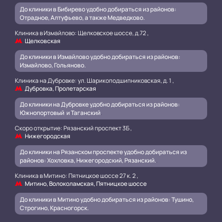
До клиники в Бибирево удобно добираться из районов:
Отрадное, Алтуфьево, а также Медведково.
Клиника в Измайлово: Щелковское шоссе, д.72 ,
Щелковская
До клиники в Измайлово удобно добираться из районов:
Измайлово, Гольяново.
Клиника на Дубровке: ул. Шарикоподшипниковская, д. 1 ,
Дубровка, Пролетарская
До клиники на Дубровке удобно добираться из районов:
Южнопортовый и Таганский
.
Скоро открытие: Рязанский проспект 3Б ,
Нижегородская
До клиники на Рязанском проспекте удобно добираться из
районов: Хохловка, Нижегородский, Рязанский.
.
Клиника в Митино: Пятницкое шоссе 27 к. 2 ,
Митино, Волоколамская, Пятницкое шоссе
До клиники в Митино удобно добираться из районов: Тушино,
Строгино, Красногорск.