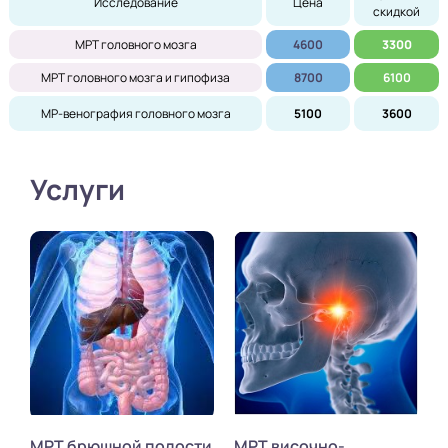
Исследование
Цена
скидкой
МРТ головного мозга
4600
3300
МРТ головного мозга и гипофиза
8700
6100
МР-венография головного мозга
5100
3600
Услуги
МРТ брюшной полости
МРТ височно-