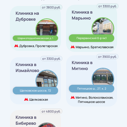
от 3300 руб.
от 3800 руб.
Клиника в
Клиника на
Марьино
Дубровке
Перервинский б-р 4к1
Шарикоподшипниковская,д. 1
Дубровка, Пролетарская
Марьино, Братиславская
от 3900 руб.
от 3300 руб.
Клиника в
Клиника в
Митино
Измайлово
Пятницкое ш., 27, к. 2
Щелковское шоссе, 72
Митино, Волоколамская,
Щелковская
Пятницкое шоссе
от 4800 руб.
Клиника в
Бибирево