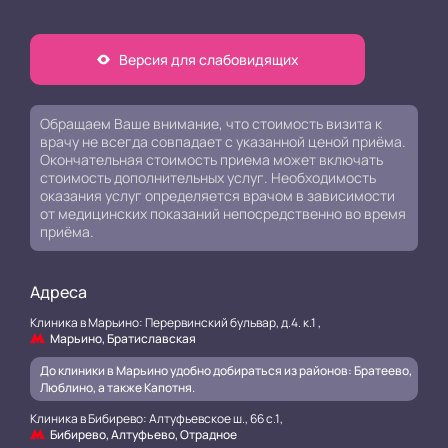
Версия для слабовидящих
Обращаем Ваше внимание, что стоимость визита к
врачу не всегда совпадает с указанной ценой приёма.
Окончательная стоимость приема может включать
стоимость дополнительных услуг. Необходимость
оказания услуг определяется врачом в зависимости
от медицинских показаний непосредственно во время
приёма.
Адреса
Клиника в Марьино: Перервинский бульвар, д.4. к.1 ,
Марьино, Братиславская
До клиники в Марьино удобно добираться из районов: Братеево,
Люблино, а также Капотня.
Клиника в Бибирево: Алтуфьевское ш., 66 с.1,
Бибирево, Алтуфьево, Отрадное