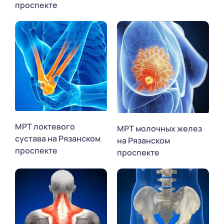
проспекте
МРТ локтевого
МРТ молочных желез
сустава на Рязанском
на Рязанском
проспекте
проспекте