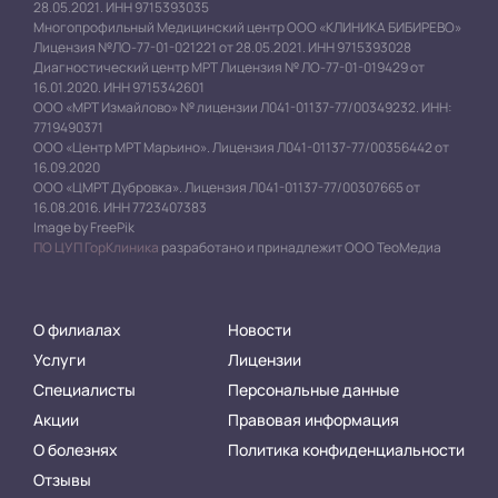
28.05.2021. ИНН 9715393035
Многопрофильный Медицинский центр ООО «КЛИНИКА БИБИРЕВО»
Лицензия №ЛО-77-01-021221 от 28.05.2021. ИНН 9715393028
Диагностический центр МРТ Лицензия № ЛО-77-01-019429 от
16.01.2020. ИНН 9715342601
ООО «МРТ Измайлово» № лицензии Л041-01137-77/00349232. ИНН:
7719490371
ООО «Центр МРТ Марьино». Лицензия Л041-01137-77/00356442 от
16.09.2020
ООО «ЦМРТ Дубровка». Лицензия Л041-01137-77/00307665 от
16.08.2016. ИНН 7723407383
Image by FreePik
ПО ЦУП ГорКлиника
разработано и принадлежит ООО ТеоМедиа
О филиалах
Новости
Услуги
Лицензии
Специалисты
Персональные данные
Акции
Правовая информация
О болезнях
Политика конфиденциальности
Отзывы