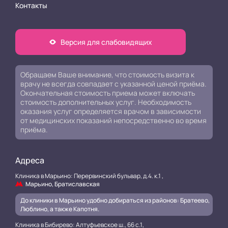
Контакты
Версия для слабовидящих
Обращаем Ваше внимание, что стоимость визита к
врачу не всегда совпадает с указанной ценой приёма.
Окончательная стоимость приема может включать
стоимость дополнительных услуг. Необходимость
оказания услуг определяется врачом в зависимости
от медицинских показаний непосредственно во время
приёма.
Адреса
Клиника в Марьино: Перервинский бульвар, д.4. к.1 ,
Марьино, Братиславская
До клиники в Марьино удобно добираться из районов: Братеево,
Люблино, а также Капотня.
Клиника в Бибирево: Алтуфьевское ш., 66 с.1,