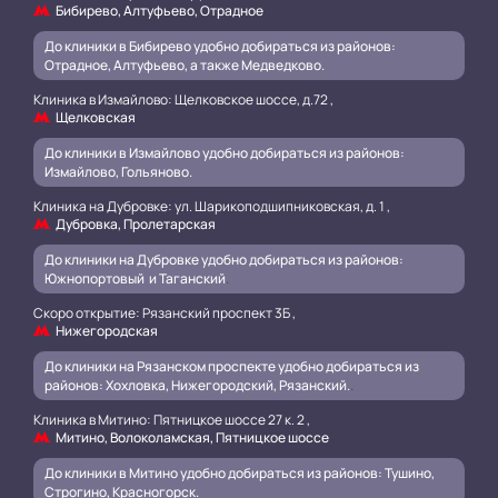
Бибирево, Алтуфьево, Отрадное
До клиники в Бибирево удобно добираться из районов:
Отрадное, Алтуфьево, а также Медведково.
Клиника в Измайлово: Щелковское шоссе, д.72 ,
Щелковская
До клиники в Измайлово удобно добираться из районов:
Измайлово, Гольяново.
Клиника на Дубровке: ул. Шарикоподшипниковская, д. 1 ,
Дубровка, Пролетарская
До клиники на Дубровке удобно добираться из районов:
Южнопортовый и Таганский
.
Скоро открытие: Рязанский проспект 3Б ,
Нижегородская
До клиники на Рязанском проспекте удобно добираться из
районов: Хохловка, Нижегородский, Рязанский.
.
Клиника в Митино: Пятницкое шоссе 27 к. 2 ,
Митино, Волоколамская, Пятницкое шоссе
До клиники в Митино удобно добираться из районов: Тушино,
Строгино, Красногорск.