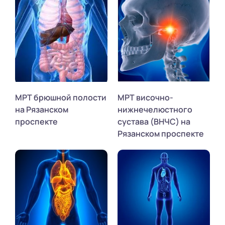
МРТ брюшной полости
МРТ височно-
на Рязанском
нижнечелюстного
проспекте
сустава (ВНЧС) на
Рязанском проспекте