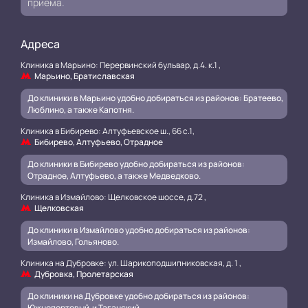
приёма.
Адреса
Клиника в Марьино: Перервинский бульвар, д.4. к.1 ,
Марьино, Братиславская
До клиники в Марьино удобно добираться из районов: Братеево,
Люблино, а также Капотня.
Клиника в Бибирево: Алтуфьевское ш., 66 с.1,
Бибирево, Алтуфьево, Отрадное
До клиники в Бибирево удобно добираться из районов:
Отрадное, Алтуфьево, а также Медведково.
Клиника в Измайлово: Щелковское шоссе, д.72 ,
Щелковская
До клиники в Измайлово удобно добираться из районов:
Измайлово, Гольяново.
Клиника на Дубровке: ул. Шарикоподшипниковская, д. 1 ,
Дубровка, Пролетарская
До клиники на Дубровке удобно добираться из районов:
Южнопортовый и Таганский
.