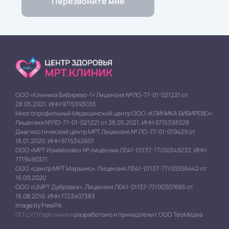
ООО «Клиника Бибирево-1» Лицензия №ЛО-77-01-021221 от
28.05.2021. ИНН 9715393035
Многопрофильный Медицинский центр ООО «КЛИНИКА БИБИРЕВО»
Лицензия №ЛО-77-01-021221 от 28.05.2021. ИНН 9715393028
Диагностический центр МРТ Лицензия № ЛО-77-01-019429 от
16.01.2020. ИНН 9715342601
ООО «МРТ Измайлово» № лицензии Л041-01137-77/00349232. ИНН:
7719490371
ООО «Центр МРТ Марьино». Лицензия Л041-01137-77/00356442 от
16.09.2020
ООО «ЦМРТ Дубровка». Лицензия Л041-01137-77/00307665 от
16.08.2016. ИНН 7723407383
Image by FreePik
ПО ЦУП ГорКлиника
разработано и принадлежит ООО ТеоМедиа