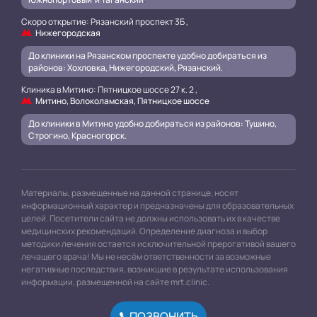
Скоро открытие: Рязанский проспект 3Б ,
Нижегородская
До клиники на Рязанском проспекте удобно добираться из
районов: Хохловка, Нижегородский, Рязанский.
.
Клиника в Митино: Пятницкое шоссе 27 к. 2 ,
Митино, Волоколамская, Пятницкое шоссе
До клиники в Митино удобно добираться из районов: Тушино,
Строгино, Красногорск.
Материалы, размещенные на данной странице, носят
информационный характер и предназначены для образовательных
целей. Посетители сайта не должны использовать их в качестве
медицинских рекомендаций. Определение диагноза и выбор
методики лечения остается исключительной прерогативой вашего
лечащего врача! Мы не несём ответственности за возможные
негативные последствия, возникшие в результате использования
информации, размещенной на сайте mrt.clinic.
ПОЗВОНИТЬ