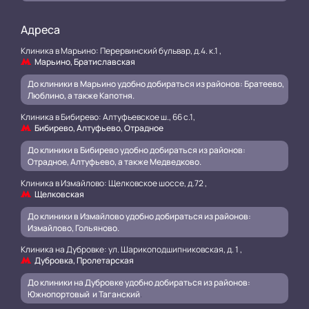
Адреса
Клиника в Марьино: Перервинский бульвар, д.4. к.1 ,
Марьино, Братиславская
До клиники в Марьино удобно добираться из районов: Братеево,
Люблино, а также Капотня.
Клиника в Бибирево: Алтуфьевское ш., 66 с.1,
Бибирево, Алтуфьево, Отрадное
До клиники в Бибирево удобно добираться из районов:
Отрадное, Алтуфьево, а также Медведково.
Клиника в Измайлово: Щелковское шоссе, д.72 ,
Щелковская
До клиники в Измайлово удобно добираться из районов:
Измайлово, Гольяново.
Клиника на Дубровке: ул. Шарикоподшипниковская, д. 1 ,
Дубровка, Пролетарская
До клиники на Дубровке удобно добираться из районов:
Южнопортовый и Таганский
.