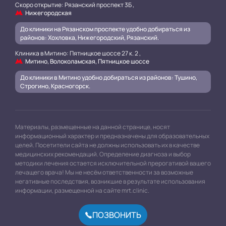
Скоро открытие: Рязанский проспект 3Б ,
Нижегородская
До клиники на Рязанском проспекте удобно добираться из
районов: Хохловка, Нижегородский, Рязанский.
.
Клиника в Митино: Пятницкое шоссе 27 к. 2 ,
Митино, Волоколамская, Пятницкое шоссе
До клиники в Митино удобно добираться из районов: Тушино,
Строгино, Красногорск.
Материалы, размещенные на данной странице, носят
информационный характер и предназначены для образовательных
целей. Посетители сайта не должны использовать их в качестве
медицинских рекомендаций. Определение диагноза и выбор
методики лечения остается исключительной прерогативой вашего
лечащего врача! Мы не несём ответственности за возможные
негативные последствия, возникшие в результате использования
информации, размещенной на сайте mrt.clinic.
ПОЗВОНИТЬ