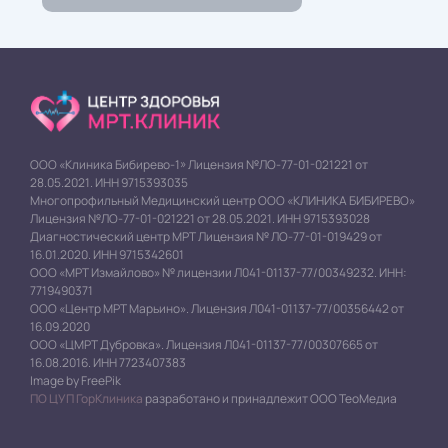
ООО «Клиника Бибирево-1» Лицензия №ЛО-77-01-021221 от
28.05.2021. ИНН 9715393035
Многопрофильный Медицинский центр ООО «КЛИНИКА БИБИРЕВО»
Лицензия №ЛО-77-01-021221 от 28.05.2021. ИНН 9715393028
Диагностический центр МРТ Лицензия № ЛО-77-01-019429 от
16.01.2020. ИНН 9715342601
ООО «МРТ Измайлово» № лицензии Л041-01137-77/00349232. ИНН:
7719490371
ООО «Центр МРТ Марьино». Лицензия Л041-01137-77/00356442 от
16.09.2020
ООО «ЦМРТ Дубровка». Лицензия Л041-01137-77/00307665 от
16.08.2016. ИНН 7723407383
Image by FreePik
ПО ЦУП ГорКлиника
разработано и принадлежит ООО ТеоМедиа