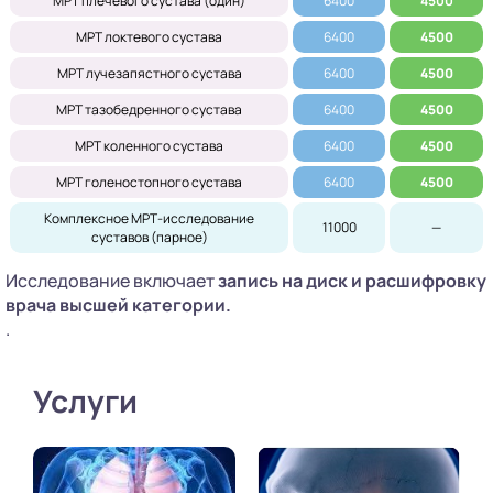
МРТ плечевого сустава (один)
6400
4500
МРТ локтевого сустава
6400
4500
МРТ лучезапястного сустава
6400
4500
МРТ тазобедренного сустава
6400
4500
МРТ коленного сустава
6400
4500
МРТ голеностопного сустава
6400
4500
Комплексное МРТ-исследование
11000
—
суставов (парное)
Исследование включает
запись на диск
и расшифровку
врача высшей категории.
.
Услуги