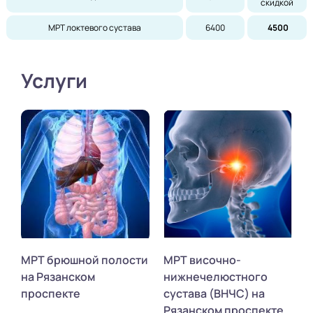
скидкой
МРТ локтевого сустава
6400
4500
Услуги
МРТ брюшной полости
МРТ височно-
на Рязанском
нижнечелюстного
проспекте
сустава (ВНЧС) на
Рязанском проспекте