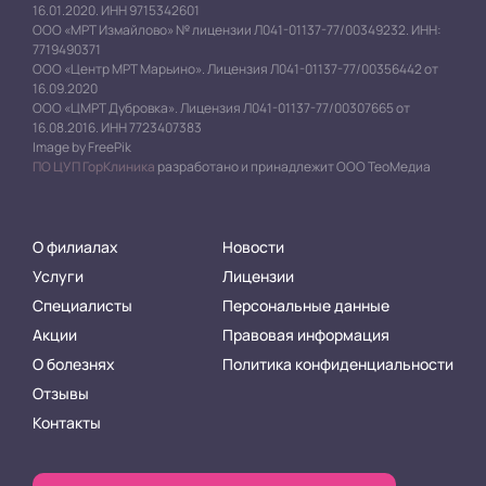
16.01.2020. ИНН 9715342601
ООО «МРТ Измайлово» № лицензии Л041-01137-77/00349232. ИНН:
7719490371
ООО «Центр МРТ Марьино». Лицензия Л041-01137-77/00356442 от
16.09.2020
ООО «ЦМРТ Дубровка». Лицензия Л041-01137-77/00307665 от
16.08.2016. ИНН 7723407383
Image by FreePik
ПО ЦУП ГорКлиника
разработано и принадлежит ООО ТеоМедиа
О филиалах
Новости
Услуги
Лицензии
Специалисты
Персональные данные
Акции
Правовая информация
О болезнях
Политика конфиденциальности
Отзывы
Контакты