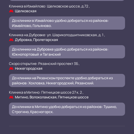
Клиника в Измайлово: Щелковское шоссе, д.72 ,
Щелковская
До клиники в Измайлово удобно добираться из районов:
Измайлово, Гольяново.
Клиника на Дубровке: ул. Шарикоподшипниковская, д. 1 ,
Дубровка, Пролетарская
До клиники на Дубровке удобно добираться из районов:
Южнопортовый и Таганский
.
Скоро открытие: Рязанский проспект 3Б ,
Нижегородская
До клиники на Рязанском проспекте удобно добираться из
районов: Хохловка, Нижегородский, Рязанский.
.
Клиника в Митино: Пятницкое шоссе 27 к. 2 ,
Митино, Волоколамская, Пятницкое шоссе
До клиники в Митино удобно добираться из районов: Тушино,
Строгино, Красногорск.