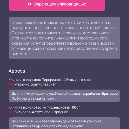
Версия для слабовидящих
Обращаем Ваше внимание, что стоимость визита к
врачу не всегда совпадает с указанной ценой приёма.
Окончательная стоимость приема может включать
стоимость дополнительных услуг. Необходимость
оказания услуг определяется врачом в зависимости
от медицинских показаний непосредственно во время
приёма.
Адреса
Клиника в Марьино: Перервинский бульвар, д.4. к.1 ,
Марьино, Братиславская
До клиники в Марьино удобно добираться из районов: Братеево,
Люблино, а также Капотня.
Клиника в Бибирево: Алтуфьевское ш., 66 с.1,
Бибирево, Алтуфьево, Отрадное
До клиники в Бибирево удобно добираться из районов:
Отрадное, Алтуфьево, а также Медведково.