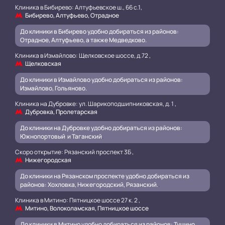
Клиника в Бибирево: Алтуфьевское ш., 66 с.1,
Бибирево, Алтуфьево, Отрадное
До клиники в Бибирево удобно добираться из районов:
Отрадное, Алтуфьево, а также Медведково.
Клиника в Измайлово: Щелковское шоссе, д.72 ,
Щелковская
До клиники в Измайлово удобно добираться из районов:
Измайлово, Гольяново.
Клиника на Дубровке: ул. Шарикоподшипниковская, д. 1 ,
Дубровка, Пролетарская
До клиники на Дубровке удобно добираться из районов:
Южнопортовый и Таганский
.
Скоро открытие: Рязанский проспект 3Б ,
Нижегородская
До клиники на Рязанском проспекте удобно добираться из
районов: Хохловка, Нижегородский, Рязанский.
.
Клиника в Митино: Пятницкое шоссе 27 к. 2 ,
Митино, Волоколамская, Пятницкое шоссе
До клиники в Митино удобно добираться из районов: Тушино,