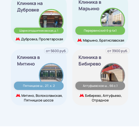
Клиника в
Клиника на
Марьино
Дубровке
Перервинский б-р 4к1
Шарикоподшипниковская,д. 1
Дубровка, Пролетарская
Марьино, Братиславская
от 5600 руб.
от 3900 руб.
Клиника в
Клиника в
Митино
Бибирево
Пятницкое ш., 27, к. 2
Алтуфьевское ш., 66 с.1
Митино, Волоколамская,
Бибирево, Алтуфьево,
Пятницкое шоссе
Отрадное