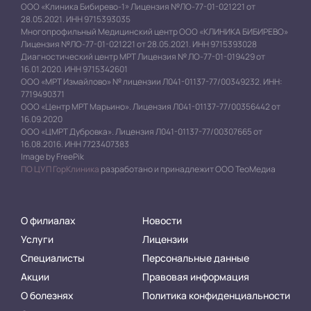
ООО «Клиника Бибирево-1» Лицензия №ЛО-77-01-021221 от
28.05.2021. ИНН 9715393035
Многопрофильный Медицинский центр ООО «КЛИНИКА БИБИРЕВО»
Лицензия №ЛО-77-01-021221 от 28.05.2021. ИНН 9715393028
Диагностический центр МРТ Лицензия № ЛО-77-01-019429 от
16.01.2020. ИНН 9715342601
ООО «МРТ Измайлово» № лицензии Л041-01137-77/00349232. ИНН:
7719490371
ООО «Центр МРТ Марьино». Лицензия Л041-01137-77/00356442 от
16.09.2020
ООО «ЦМРТ Дубровка». Лицензия Л041-01137-77/00307665 от
16.08.2016. ИНН 7723407383
Image by FreePik
ПО ЦУП ГорКлиника
разработано и принадлежит ООО ТеоМедиа
О филиалах
Новости
Услуги
Лицензии
Специалисты
Персональные данные
Акции
Правовая информация
О болезнях
Политика конфиденциальности