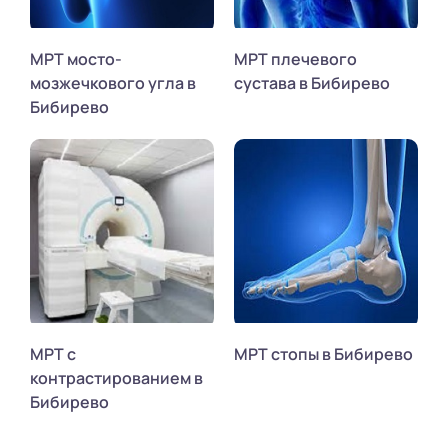
МРТ мосто-
МРТ плечевого
мозжечкового угла в
сустава в Бибирево
Бибирево
МРТ с
МРТ стопы в Бибирево
контрастированием в
Бибирево