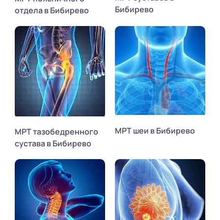
Бибирево
отдела в Бибирево
МРТ шеи в Бибирево
МРТ тазобедренного
сустава в Бибирево