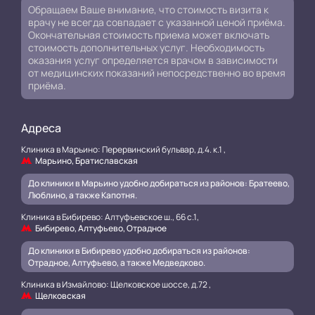
Обращаем Ваше внимание, что стоимость визита к
врачу не всегда совпадает с указанной ценой приёма.
Окончательная стоимость приема может включать
стоимость дополнительных услуг. Необходимость
оказания услуг определяется врачом в зависимости
от медицинских показаний непосредственно во время
приёма.
Адреса
Клиника в Марьино: Перервинский бульвар, д.4. к.1 ,
Марьино, Братиславская
До клиники в Марьино удобно добираться из районов: Братеево,
Люблино, а также Капотня.
Клиника в Бибирево: Алтуфьевское ш., 66 с.1,
Бибирево, Алтуфьево, Отрадное
До клиники в Бибирево удобно добираться из районов:
Отрадное, Алтуфьево, а также Медведково.
Клиника в Измайлово: Щелковское шоссе, д.72 ,
Щелковская