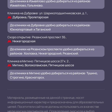
До клиники в Измайлово удобно добираться из районов:
Измайлово, Гольяново.
Клиника на Дубровке: ул. Шарикоподшипниковская, д. 1 ,
Дубровка, Пролетарская
До клиники на Дубровке удобно добираться из районов:
Южнопортовый и Таганский
.
Скоро открытие: Рязанский проспект 3Б ,
Нижегородская
До клиники на Рязанском проспекте удобно добираться из
районов: Хохловка, Нижегородский, Рязанский.
.
Клиника в Митино: Пятницкое шоссе 27 к. 2 ,
Митино, Волоколамская, Пятницкое шоссе
До клиники в Митино удобно добираться из районов: Тушино,
Строгино, Красногорск.
Материалы, размещенные на данной странице, носят
информационный характер и предназначены для образовательных
целей. Посетители сайта не должны использовать их в качестве
медицинских рекомендаций. Определение диагноза и выбор