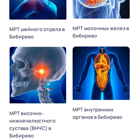
МРТ молочных желез в
МРТ шейного отдела в
Бибирево
Бибирево
МРТ внутренних
МРТ височно-
органов в Бибирево
нижнечелюстного
сустава (ВНЧС) в
Бибирево