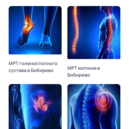
МРТ голеностопного
МРТ копчика в
сустава в Бибирево
Бибирево