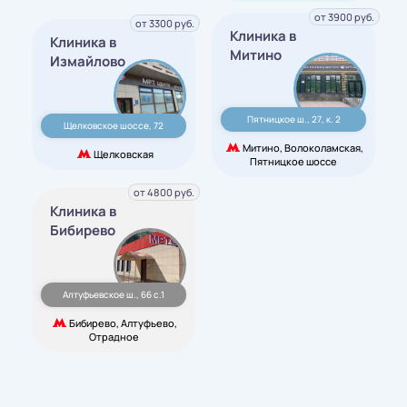
от 3900 руб.
от 3300 руб.
Клиника в
Клиника в
Митино
Измайлово
Пятницкое ш., 27, к. 2
Щелковское шоссе, 72
Митино, Волоколамская,
Щелковская
Пятницкое шоссе
от 4800 руб.
Клиника в
Бибирево
Алтуфьевское ш., 66 с.1
Бибирево, Алтуфьево,
Отрадное