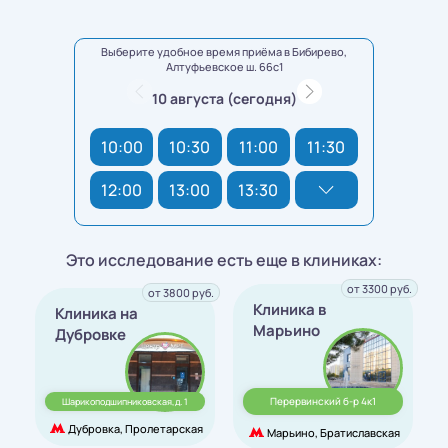
Выберите удобное время приёма в Бибирево,
Алтуфьевское ш. 66с1
10 августа (сегодня)
10:00
10:30
11:00
11:30
12:00
13:00
13:30
Это исследование есть еще в клиниках:
от 3300 руб.
от 3800 руб.
Клиника в
Клиника на
Марьино
Дубровке
Перервинский б-р 4к1
Шарикоподшипниковская,д. 1
Дубровка, Пролетарская
Марьино, Братиславская