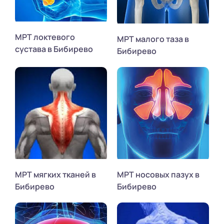
МРТ локтевого
МРТ малого таза в
сустава в Бибирево
Бибирево
МРТ мягких тканей в
МРТ носовых пазух в
Бибирево
Бибирево