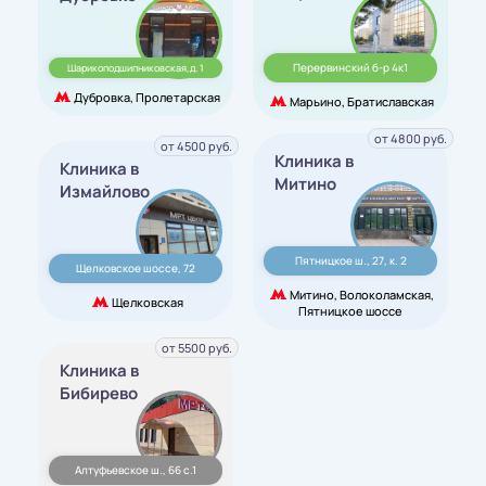
Перервинский б-р 4к1
Шарикоподшипниковская,д. 1
Дубровка, Пролетарская
Марьино, Братиславская
от 4800 руб.
от 4500 руб.
Клиника в
Клиника в
Митино
Измайлово
Пятницкое ш., 27, к. 2
Щелковское шоссе, 72
Митино, Волоколамская,
Щелковская
Пятницкое шоссе
от 5500 руб.
Клиника в
Бибирево
Алтуфьевское ш., 66 с.1