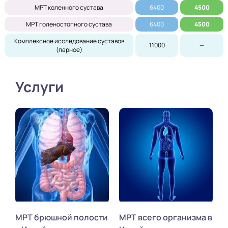
МРТ коленного сустава
6400
4500
МРТ голеностопного сустава
6400
4500
Комплексное исследование суставов
11000
—
(парное)
Услуги
МРТ брюшной полости
МРТ всего организма в