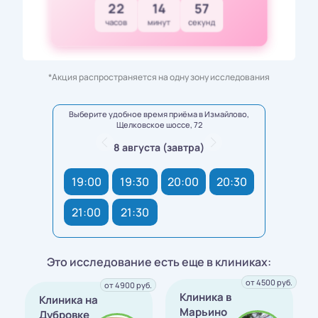
22
14
56
часов
минут
секунд
*Акция распространяется на одну зону исследования
Выберите удобное время приёма в Измайлово,
Щелковское шоссе, 72
8 августа (завтра)
19:00
19:30
20:00
20:30
21:00
21:30
Это исследование есть еще в клиниках:
от 4500 руб.
от 4900 руб.
Клиника в
Клиника на
Марьино
Дубровке