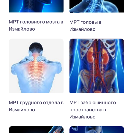
МРТ головного мозга в
МРТ головы в
Измайлово
Измайлово
МРТ грудного отдела в
МРТ забрюшинного
Измайлово
пространства в
Измайлово