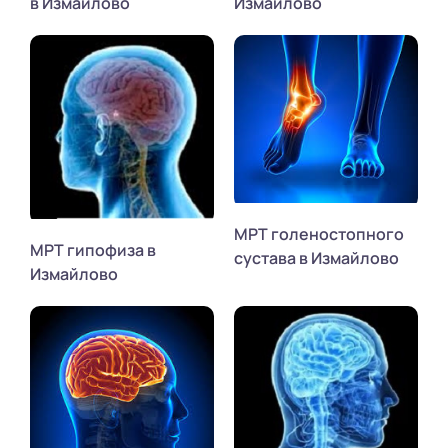
в Измайлово
Измайлово
МРТ голеностопного
МРТ гипофиза в
сустава в Измайлово
Измайлово