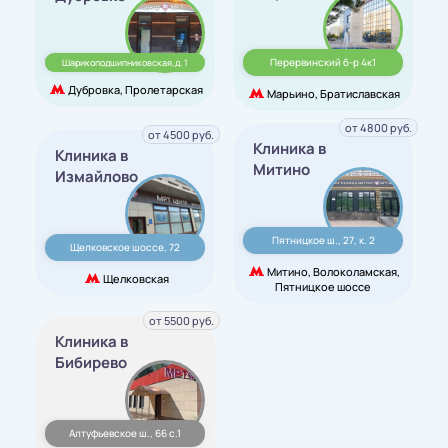
Перервинский б-р 4к1
Шарикоподшипниковская,д. 1
Дубровка, Пролетарская
Марьино, Братиславская
от 4800 руб.
от 4500 руб.
Клиника в
Клиника в
Митино
Измайлово
Пятницкое ш., 27, к. 2
Щелковское шоссе, 72
Митино, Волоколамская,
Щелковская
Пятницкое шоссе
от 5500 руб.
Клиника в
Бибирево
Алтуфьевское ш., 66 с.1