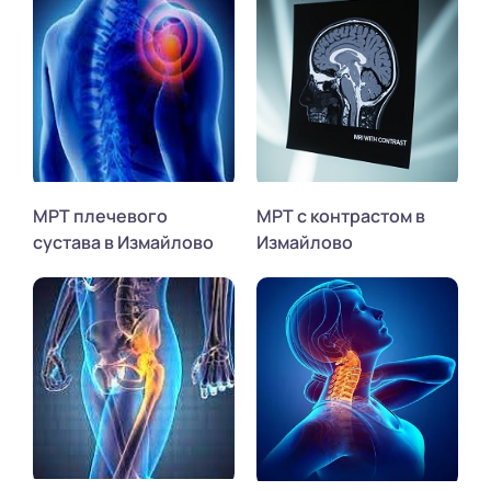
МРТ плечевого
МРТ с контрастом в
сустава в Измайлово
Измайлово