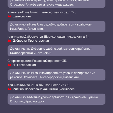
До клиники в Бибирево удобно добираться из районов:
Отрадное, Алтуфьево, а также Медведково.
Клиника в Измайлово: Щелковское шоссе, д.72 ,
Щелковская
До клиники в Измайлово удобно добираться из районов:
Измайлово, Гольяново.
Клиника на Дубровке: ул. Шарикоподшипниковская, д. 1 ,
Дубровка, Пролетарская
До клиники на Дубровке удобно добираться из районов:
Южнопортовый и Таганский
.
Скоро открытие: Рязанский проспект 3Б ,
Нижегородская
До клиники на Рязанском проспекте удобно добираться из
районов: Хохловка, Нижегородский, Рязанский.
.
Клиника в Митино: Пятницкое шоссе 27 к. 2 ,
Митино, Волоколамская, Пятницкое шоссе
До клиники в Митино удобно добираться из районов: Тушино,
Строгино, Красногорск.