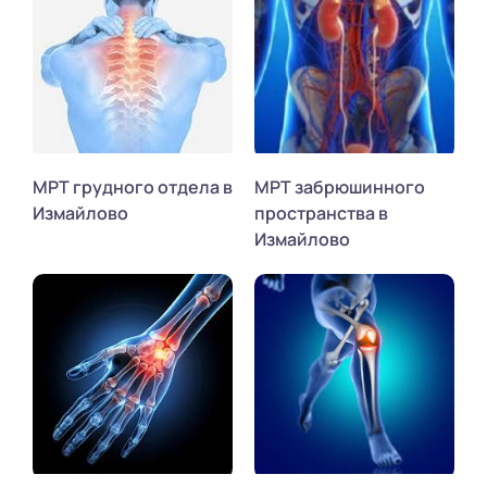
МРТ грудного отдела в
МРТ забрюшинного
Измайлово
пространства в
Измайлово