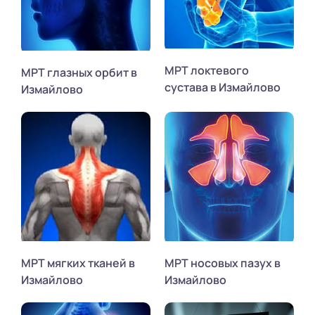
МРТ локтевого
МРТ глазных орбит в
сустава в Измайлово
Измайлово
МРТ мягких тканей в
МРТ носовых пазух в
Измайлово
Измайлово