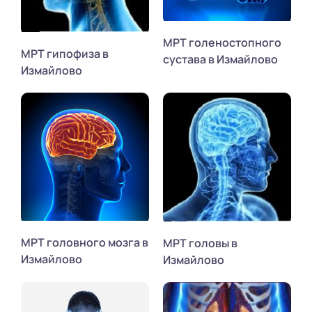
МРТ голеностопного
МРТ гипофиза в
сустава в Измайлово
Измайлово
МРТ головного мозга в
МРТ головы в
Измайлово
Измайлово