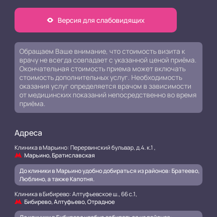
Версия для слабовидящих
Обращаем Ваше внимание, что стоимость визита к
врачу не всегда совпадает с указанной ценой приёма.
Окончательная стоимость приема может включать
стоимость дополнительных услуг. Необходимость
оказания услуг определяется врачом в зависимости
от медицинских показаний непосредственно во время
приёма.
Адреса
Клиника в Марьино: Перервинский бульвар, д.4. к.1 ,
Марьино, Братиславская
До клиники в Марьино удобно добираться из районов: Братеево,
Люблино, а также Капотня.
Клиника в Бибирево: Алтуфьевское ш., 66 с.1,
Бибирево, Алтуфьево, Отрадное