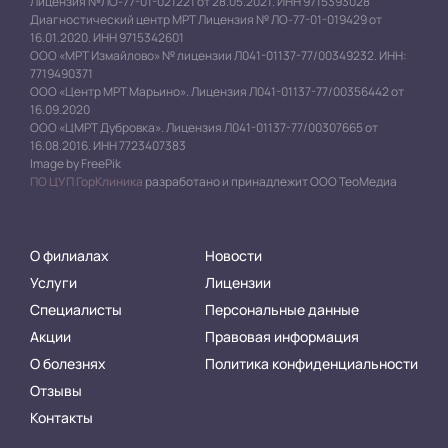
Лицензия №ЛО-77-01-021221 от 28.05.2021. ИНН 9715393028
Диагностический центр МРТ Лицензия № ЛО-77-01-019429 от
16.01.2020. ИНН 9715342601
ООО «МРТ Измайлово» № лицензии Л041-01137-77/00349232. ИНН:
7719490371
ООО «Центр МРТ Марьино». Лицензия Л041-01137-77/00356442 от
16.09.2020
ООО «ЦМРТ Дубровка». Лицензия Л041-01137-77/00307665 от
16.08.2016. ИНН 7723407383
Image by FreePik
ПО ЦУП ГорКлиника
разработано и принадлежит ООО ТеоМедиа
О филиалах
Новости
Услуги
Лицензии
Специалисты
Персональные данные
Акции
Правовая информация
О болезнях
Политика конфиденциальности
Отзывы
Контакты