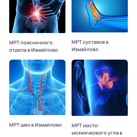
МРТ суставов в
МРТ поясничного
Измайлово
отдела в Измайлово
МРТ шеи в Измайлово
МРТ мосто-
мозжечкового угла в