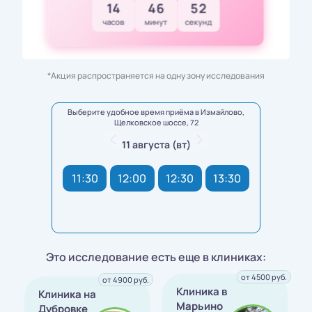
14
46
50
часов
минут
секунд
*Акция распространяется на одну зону исследования
Выберите удобное время приёма в Измайлово,
Щелковское шоссе, 72
11 августа (вт)
11:30
12:00
12:30
13:30
Это исследование есть еще в клиниках:
от 4500 руб.
от 4900 руб.
Клиника в
Клиника на
Марьино
Дубровке