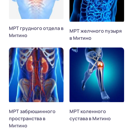
МРТ грудного отдела в
МРТ желчного пузыря
Митино
в Митино
МРТ забрюшинного
МРТ коленного
пространства в
сустава в Митино
Митино