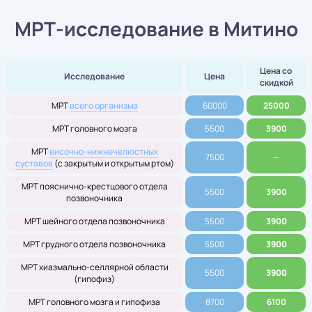
МРТ-исследование в Митино
Цена со 
Исследование
Цена
скидкой
МРТ
всего организма
60000
25000
МРТ головного мозга
5500
3900
МРТ
височно-нижнечелюстных
7500
—
суставов
(с закрытым и открытым ртом)
МРТ пояснично-крестцового отдела
5500
3900
позвоночника
МРТ шейного отдела позвоночника
5500
3900
МРТ грудного отдела позвоночника
5500
3900
МРТ хиазмально-селлярной области
5500
3900
(гипофиз)
МРТ головного мозга и гипофиза
8700
6100