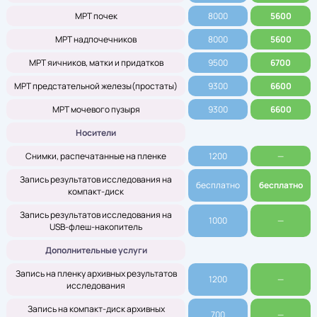
МРТ почек
8000
5600
МРТ надпочечников
8000
5600
МРТ яичников, матки и придатков
9500
6700
МРТ предстательной железы(простаты)
9300
6600
МРТ мочевого пузыря
9300
6600
Носители
Снимки, распечатанные на пленке
1200
—
Запись результатов исследования на
бесплатно
бесплатно
компакт-диск
Запись результатов исследования на
1000
—
USB-флеш-накопитель
Дополнительные услуги
Запись на пленку архивных результатов
1200
—
исследования
Запись на компакт-диск архивных
700
—