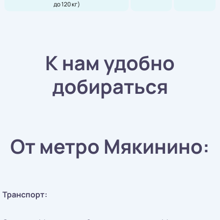
до 120 кг)
К нам удобно
добираться
От метро Мякинино:
Транспорт: