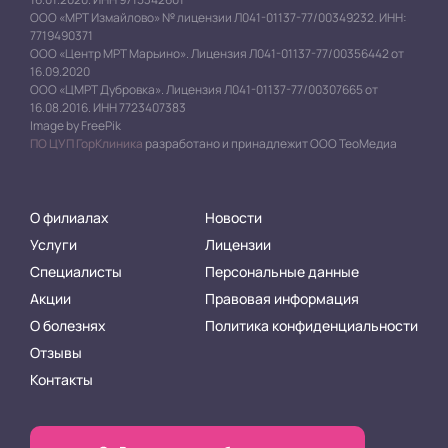
ООО «МРТ Измайлово» № лицензии Л041-01137-77/00349232. ИНН:
7719490371
ООО «Центр МРТ Марьино». Лицензия Л041-01137-77/00356442 от
16.09.2020
ООО «ЦМРТ Дубровка». Лицензия Л041-01137-77/00307665 от
16.08.2016. ИНН 7723407383
Image by FreePik
ПО ЦУП ГорКлиника
разработано и принадлежит ООО ТеоМедиа
О филиалах
Новости
Услуги
Лицензии
Специалисты
Персональные данные
Акции
Правовая информация
О болезнях
Политика конфиденциальности
Отзывы
Контакты