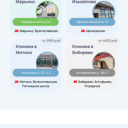
Марьино
Измайлово
Перервинский б-р 4к1
Щелковское шоссе, 72
Марьино, Братиславская
Щелковская
от 3900 руб.
от 4800 руб.
Клиника в
Клиника в
Митино
Бибирево
Пятницкое ш., 27, к. 2
Алтуфьевское ш., 66 с.1
Митино, Волоколамская,
Бибирево, Алтуфьево,
Пятницкое шоссе
Отрадное