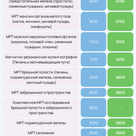
(предстательная железа (простата),
9500
6700
семенные пузырьки, мочевой пузырь)
МРТ женских органов малого таза
(матка, яичники, мочевой пузырь,
9500
6700
лимфоузлы)
МРТ мужских наружных половых органов
(мошонка, половой член, семенные
11500
8100
пузырьки, лоханка)
Магнитно-резонансная холангиография
7500
5250
(Печень и желчевыводящие пути)
МРТ брюшной полости (печень,
поджелудочная железа, селезенка,
9300
6600
желчный пузырь)
МРТ забрюшинного пространства
8000
5600
Комплексное МРТ исследование
брюшной полости и забрюшинного
9800
—
пространства
МРТ поджелудочной железы
8000
5600
МРТ селезенки
8000
5600