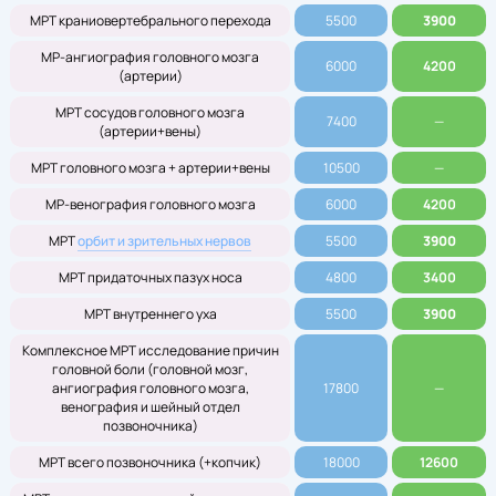
МРТ краниовертебрального перехода
5500
3900
МР-ангиография головного мозга
6000
4200
(артерии)
МРТ сосудов головного мозга
7400
—
(артерии+вены)
МРТ головного мозга + артерии+вены
10500
—
МР-венография головного мозга
6000
4200
МРТ
орбит и зрительных нервов
5500
3900
МРТ придаточных пазух носа
4800
3400
МРТ внутреннего уха
5500
3900
Комплексное МРТ исследование причин
головной боли (головной мозг,
ангиография головного мозга,
17800
—
венография и шейный отдел
позвоночника)
МРТ всего позвоночника (+копчик)
18000
12600