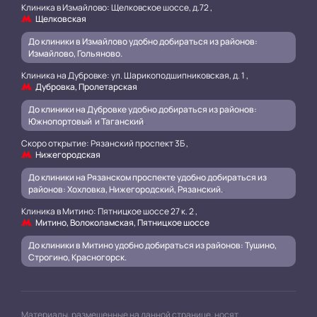
Клиника в Измайлово: Щелковское шоссе, д.72 ,
Щелковская
До клиники в Измайлово удобно добираться из районов:
Измайлово, Гольяново.
Клиника на Дубровке: ул. Шарикоподшипниковская, д. 1 ,
Дубровка, Пролетарская
До клиники на Дубровке удобно добираться из районов:
Южнопортовый и Таганский
.
Скоро открытие: Рязанский проспект 3Б ,
Нижегородская
До клиники на Рязанском проспекте удобно добираться из
районов: Хохловка, Нижегородский, Рязанский.
.
Клиника в Митино: Пятницкое шоссе 27 к. 2 ,
Митино, Волоколамская, Пятницкое шоссе
До клиники в Митино удобно добираться из районов: Тушино,
Строгино, Красногорск.
Материалы, размещенные на данной странице, носят