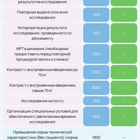
результатов исследования
Повторная выдача описания
800
—
исследования
Интерпретация результата
исследования, проведенного по
500
—
абонементу
МРТ в динамике (необходимо
предоставить перед повторной
1000
—
процедурой запись и снимки)
Контраст с внутривенным введением до
5500
—
70 кг
Контраст с внутривенным введением
8000
—
свыше 70 кг
Исследование на почту
500
—
Организация специальных условий для
обеспечения с увеличением времени
1800
—
исследования
Превышение нормы технической
характеристики (Вес пациента) (норма
1800
—