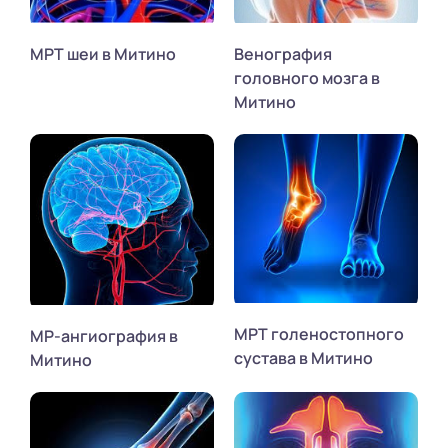
МРТ шеи в Митино
Венография
головного мозга в
Митино
МРТ голеностопного
МР-ангиография в
сустава в Митино
Митино