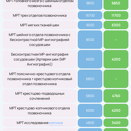
МРТ головного мозга с шейным отделом
9800
6850
позвоночника
МРТ трех отделов позвоночника
16700
11700
МРТ мягких тканей шеи
9000
6300
МРТ шейного отдела позвоночника с
бесконтрастной МР-ангиографией
8500
—
сосудов шеи
Бесконтрастная МР-ангиография
сосудов шеи (Артерии шеи (МР
6000
4200
Ангиография))
МРТ пояснично-крестцового отдела
позвоночника + крестцово копчиковый
6850
—
отдел позвоночника
МРТ крестцово-подвздошных
6800
4760
сочленений
МРТ крестцово-копчикового отдела
6000
4200
позвоночника
МРТ исследование
копчика
4800
3400