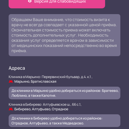
Версия для слабовидящих
Обращаем Ваше внимание, что стоимость визита к
врачу не всегда совпадает с указанной ценой приёма.
Окончательная стоимость приема может включать
стоимость дополнительных услуг. Необходимость
оказания услуг определяется врачом в зависимости
от медицинских показаний непосредственно во время
приёма.
Адреса
Клиника в Марьино: Перервинский бульвар, д.4. к.1 ,
Марьино, Братиславская
До клиники в Марьино удобно добираться из районов: Братеево,
Люблино, а также Капотня.
Клиника в Бибирево: Алтуфьевское ш., 66 с.1,
Бибирево, Алтуфьево, Отрадное
До клиники в Бибирево удобно добираться из районов:
Отрадное, Алтуфьево, а также Медведково.