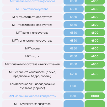
МРТ плечевого сустава(одного)
6850
4800
МРТ локтевого
сустава
6850
4800
МРТ лучезапястного сустава
6850
4800
МРТ тазобедренного сустава
6850
4800
МРТ коленного сустава
6850
4800
МРТ голеностопного сустава
6850
4800
МРТ стопы
6850
4800
МРТ кисти
6850
4800
МРТ плечевого сустава и мягких тканей
6850
4800
МРТ сегмента конечности (плечо,
6200
4400
предплечье, бедро, голень)
Комплексное МРТ исследование
11000
—
суставов (парное)
МРТ молочных желез с контрастом
15700
11000
МРТ мужского малого таза