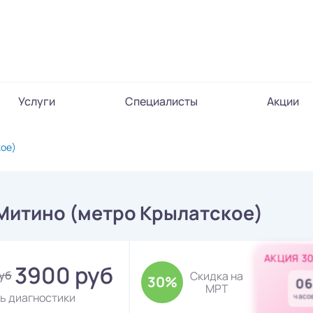
Услуги
Специалисты
Акции
кое)
 Митино (метро Крылатское)
АКЦИЯ 3
3900 руб
руб
Скидка на
30%
06
МРТ
ь диагностики
часо