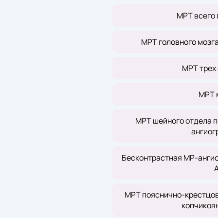
МРТ всего 
МРТ головного мозг
МРТ трех
МРТ 
МРТ шейного отдела п
ангиог
Бесконтрастная МР-ангио
МРТ пояснично-крестцов
копчиков