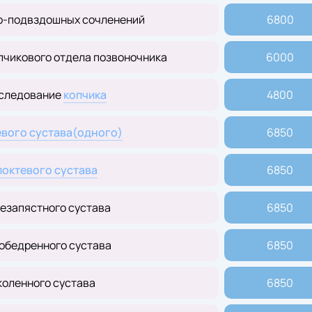
о-подвздошных сочленений
6800
пчикового отдела позвоночника
6000
следование
копчика
4800
вого сустава(одного)
6850
локтевого
сустава
6850
езапястного сустава
6850
обедренного сустава
6850
коленного сустава
6850