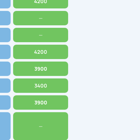
4200
—
—
4200
3900
3400
3900
—