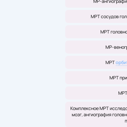
МР-ангиография
МРТ сосудов гол
МРТ головно
МР-веног
МРТ
орби
МРТ при
МРТ
Комплексное МРТ исследо
мозг, ангиография головн