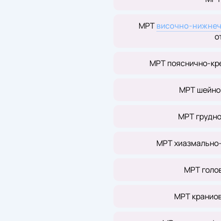
МРТ
височно-нижнеч
о
МРТ пояснично-кр
МРТ шейно
МРТ грудно
МРТ хиазмально-
МРТ голов
МРТ кранио