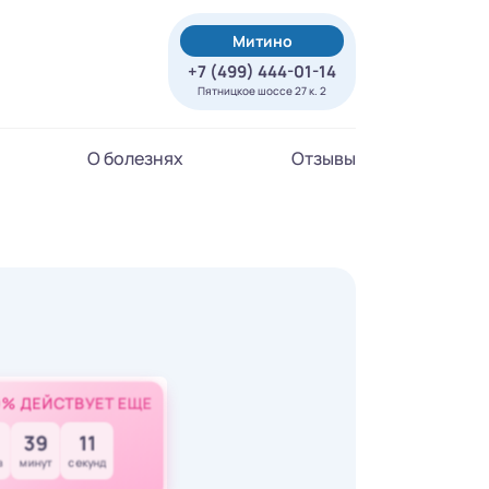
Митино
+7 (499) 444-01-14
Пятницкое шоссе 27 к. 2
О болезнях
Отзывы
0% ДЕЙСТВУЕТ ЕЩЕ
39
10
в
минут
секунд