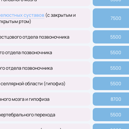
елюстных суставов
(с закрытым и
7500
ткрытым ртом)
естцового отдела позвоночника
5500
го отдела позвоночника
5500
го отдела позвоночника
5500
селлярной области (гипофиз)
5500
ного мозга и гипофиза
8700
вертебрального перехода
5500