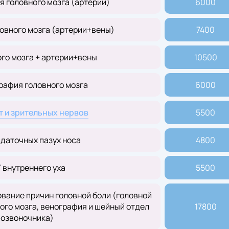
 головного мозга (артерии)
6000
овного мозга (артерии+вены)
7400
го мозга + артерии+вены
10500
рафия головного мозга
6000
т и зрительных нервов
5500
даточных пазух носа
4800
 внутреннего уха
5500
вание причин головной боли (головной
ого мозга, венография и шейный отдел
17800
позвоночника)