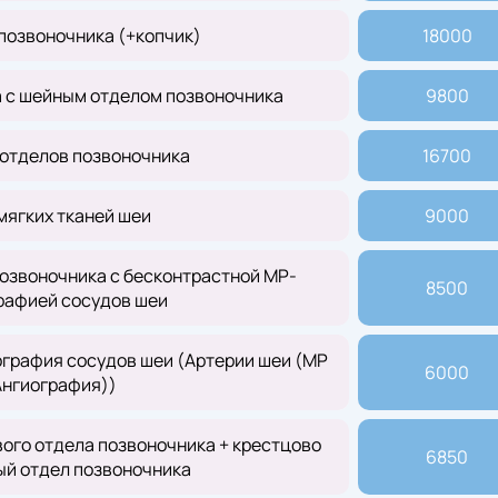
позвоночника (+копчик)
18000
а с шейным отделом позвоночника
9800
 отделов позвоночника
16700
мягких тканей шеи
9000
озвоночника с бесконтрастной МР-
8500
рафией сосудов шеи
графия сосудов шеи (Артерии шеи (МР
6000
Ангиография))
ого отдела позвоночника + крестцово
6850
ый отдел позвоночника