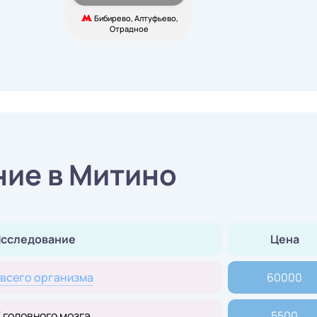
Бибирево, Алтуфьево,
Отрадное
ие в Митино
сследование
Цена
всего организма
60000
 головного мозга
5500