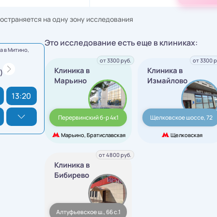
остраняется на одну зону исследования
Это исследование есть еще в клиниках:
 в Митино,
от 3300 руб.
от 3300 р
Клиника в
Клиника в
)
Марьино
Измайлово
13:20
Перервинский б-р 4к1
Щелковское шоссе, 72
Марьино, Братиславская
Щелковская
от 4800 руб.
Клиника в
Бибирево
Алтуфьевское ш., 66 с.1