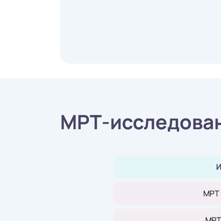
МРТ-исследован
И
МРТ
МРТ