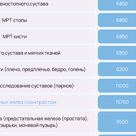
еностопного сустава
6850
МРТ стопы
6850
МРТ кисти
6850
о сустава и мягких тканей
6850
 (плечо, предплечье, бедро, голень)
6200
сследование суставов (парное)
11000
ых желез с контрастом
15700
а (предстательная железа (простата),
9500
зырьки, мочевой пузырь)