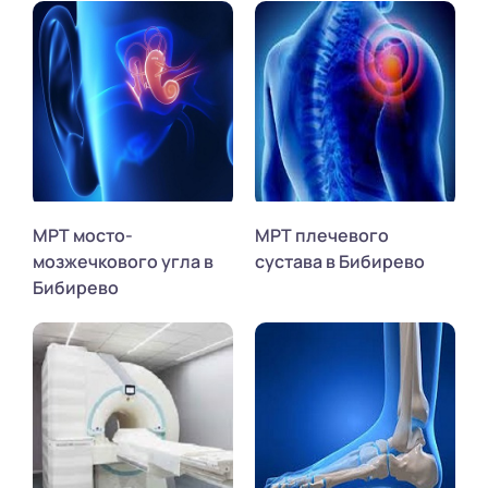
МРТ мосто-
МРТ плечевого
мозжечкового угла в
сустава в Бибирево
Бибирево