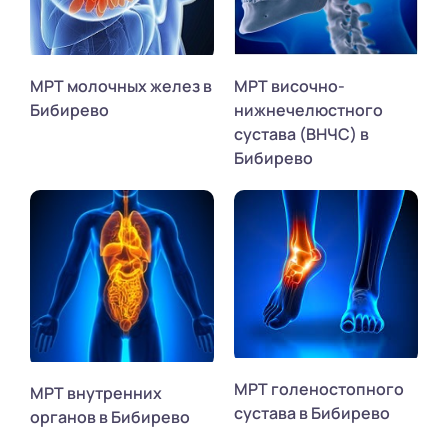
МРТ молочных желез в
МРТ височно-
Бибирево
нижнечелюстного
сустава (ВНЧС) в
Бибирево
МРТ голеностопного
МРТ внутренних
сустава в Бибирево
органов в Бибирево