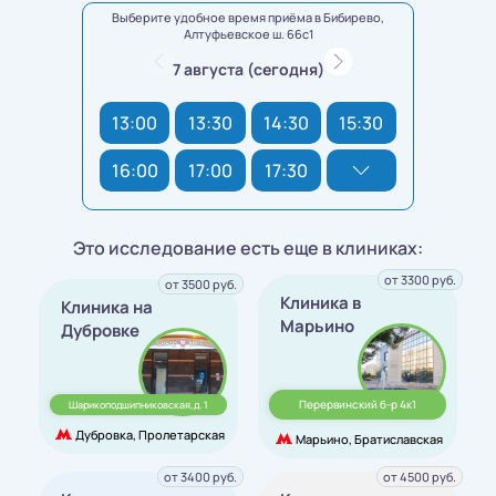
Выберите удобное время приёма в Бибирево,
Алтуфьевское ш. 66с1
7 августа (сегодня)
13:00
13:30
14:30
15:30
16:00
17:00
17:30
Это исследование есть еще в клиниках:
от 3300 руб.
от 3500 руб.
Клиника в
Клиника на
Марьино
Дубровке
Перервинский б-р 4к1
Шарикоподшипниковская,д. 1
Дубровка, Пролетарская
Марьино, Братиславская
от 3400 руб.
от 4500 руб.