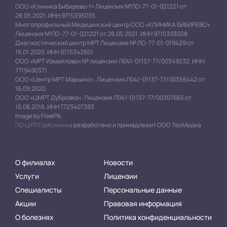
ООО «Клиника Бибирево-1» Лицензия №ЛО-77-01-021221 от
28.05.2021. ИНН 9715393035
Многопрофильный Медицинский центр ООО «КЛИНИКА БИБИРЕВО»
Лицензия №ЛО-77-01-021221 от 28.05.2021. ИНН 9715393028
Диагностический центр МРТ Лицензия № ЛО-77-01-019429 от
16.01.2020. ИНН 9715342601
ООО «МРТ Измайлово» № лицензии Л041-01137-77/00349232. ИНН:
7719490371
ООО «Центр МРТ Марьино». Лицензия Л041-01137-77/00356442 от
16.09.2020
ООО «ЦМРТ Дубровка». Лицензия Л041-01137-77/00307665 от
16.08.2016. ИНН 7723407383
Image by FreePik
ПО ЦУП ГорКлиника
разработано и принадлежит ООО ТеоМедиа
О филиалах
Новости
Услуги
Лицензии
Специалисты
Персональные данные
Акции
Правовая информация
О болезнях
Политика конфиденциальности