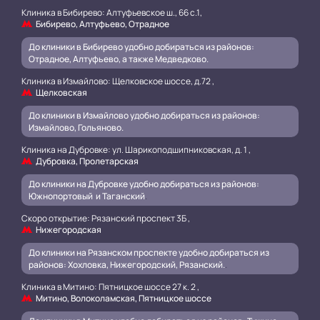
Клиника в Бибирево: Алтуфьевское ш., 66 с.1,
Бибирево, Алтуфьево, Отрадное
До клиники в Бибирево удобно добираться из районов:
Отрадное, Алтуфьево, а также Медведково.
Клиника в Измайлово: Щелковское шоссе, д.72 ,
Щелковская
До клиники в Измайлово удобно добираться из районов:
Измайлово, Гольяново.
Клиника на Дубровке: ул. Шарикоподшипниковская, д. 1 ,
Дубровка, Пролетарская
До клиники на Дубровке удобно добираться из районов:
Южнопортовый и Таганский
.
Скоро открытие: Рязанский проспект 3Б ,
Нижегородская
До клиники на Рязанском проспекте удобно добираться из
районов: Хохловка, Нижегородский, Рязанский.
.
Клиника в Митино: Пятницкое шоссе 27 к. 2 ,
Митино, Волоколамская, Пятницкое шоссе