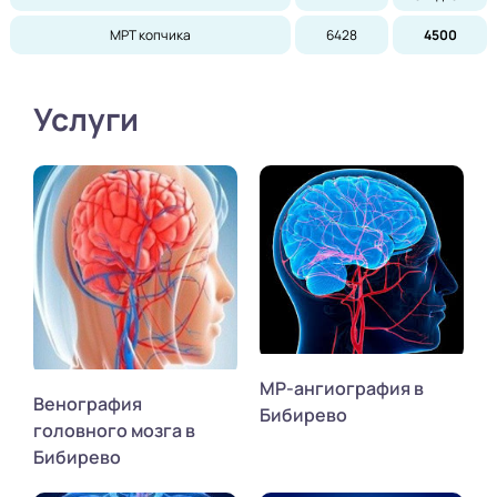
МРТ копчика
6428
4500
Услуги
МР-ангиография в
Венография
Бибирево
головного мозга в
Бибирево