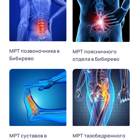
МРТ позвоночника в
МРТ поясничного
Бибирево
отдела в Бибирево
МРТ суставов в
МРТ тазобедренного