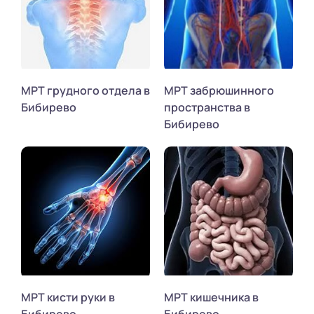
МРТ грудного отдела в
МРТ забрюшинного
Бибирево
пространства в
Бибирево
МРТ кисти руки в
МРТ кишечника в
Бибирево
Бибирево