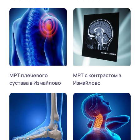
МРТ плечевого
МРТ с контрастом в
сустава в Измайлово
Измайлово