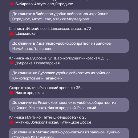
Бибирево, Алтуфьево, Отрадное
До клиники в Бибирево удобно добираться из районов:
Отрадное, Алтуфьево, а также Медведково.
Клиника в Измайлово: Щелковское шоссе, д.72 ,
Щелковская
До клиники в Измайлово удобно добираться из районов:
Измайлово, Гольяново.
Клиника на Дубровке: ул. Шарикоподшипниковская, д. 1 ,
Дубровка, Пролетарская
До клиники на Дубровке удобно добираться из районов:
Южнопортовый и Таганский
.
Скоро открытие: Рязанский проспект 3Б ,
Нижегородская
До клиники на Рязанском проспекте удобно добираться из
районов: Хохловка, Нижегородский, Рязанский.
.
Клиника в Митино: Пятницкое шоссе 27 к. 2 ,
Митино, Волоколамская, Пятницкое шоссе
До клиники в Митино удобно добираться из районов: Тушино,
Строгино, Красногорск.