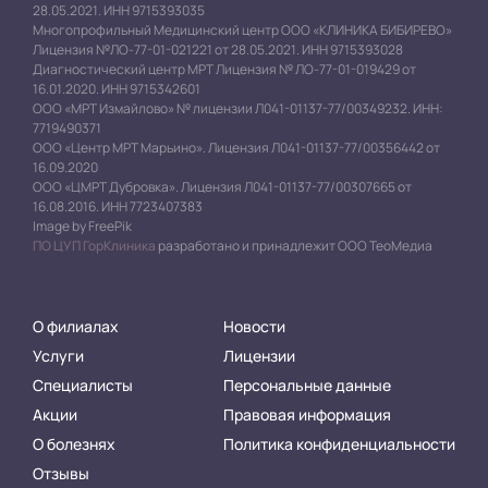
28.05.2021. ИНН 9715393035
Многопрофильный Медицинский центр ООО «КЛИНИКА БИБИРЕВО»
Лицензия №ЛО-77-01-021221 от 28.05.2021. ИНН 9715393028
Диагностический центр МРТ Лицензия № ЛО-77-01-019429 от
16.01.2020. ИНН 9715342601
ООО «МРТ Измайлово» № лицензии Л041-01137-77/00349232. ИНН:
7719490371
ООО «Центр МРТ Марьино». Лицензия Л041-01137-77/00356442 от
16.09.2020
ООО «ЦМРТ Дубровка». Лицензия Л041-01137-77/00307665 от
16.08.2016. ИНН 7723407383
Image by FreePik
ПО ЦУП ГорКлиника
разработано и принадлежит ООО ТеоМедиа
О филиалах
Новости
Услуги
Лицензии
Специалисты
Персональные данные
Акции
Правовая информация
О болезнях
Политика конфиденциальности
Отзывы