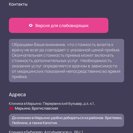
Контакты
Версия для слабовидящих
Обращаем Ваше внимание, что стоимость визита к
врачу не всегда совпадает с указанной ценой приёма.
Окончательная стоимость приема может включать
стоимость дополнительных услуг. Необходимость
оказания услуг определяется врачом в зависимости
от медицинских показаний непосредственно во время
приёма.
Адреса
Клиника в Марьино: Перервинский бульвар, д.4. к.1 ,
Марьино, Братиславская
До клиники в Марьино удобно добираться из районов: Братеево,
Люблино, а также Капотня.
Клиника в Бибирево: Алтуфьевское ш., 66 с.1,