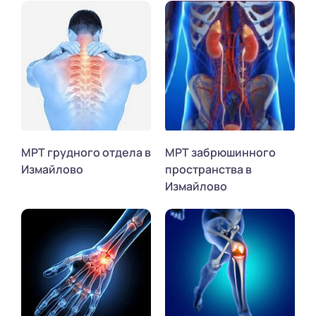
МРТ грудного отдела в
МРТ забрюшинного
Измайлово
пространства в
Измайлово