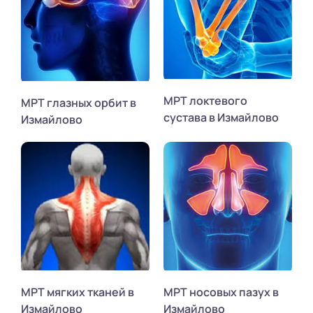
МРТ локтевого
МРТ глазных орбит в
сустава в Измайлово
Измайлово
МРТ мягких тканей в
МРТ носовых пазух в
Измайлово
Измайлово