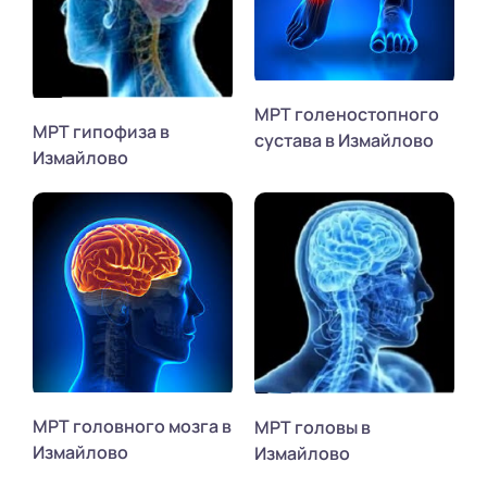
МРТ голеностопного
МРТ гипофиза в
сустава в Измайлово
Измайлово
МРТ головного мозга в
МРТ головы в
Измайлово
Измайлово