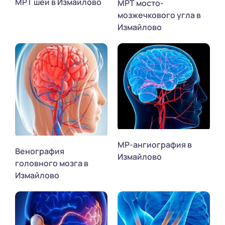
МРТ шеи в Измайлово
МРТ мосто-
мозжечкового угла в
Измайлово
МР-ангиография в
Венография
Измайлово
головного мозга в
Измайлово