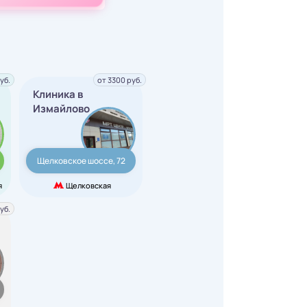
уб.
от 3300 руб.
Клиника в
Измайлово
Щелковское шоссе, 72
я
Щелковская
уб.