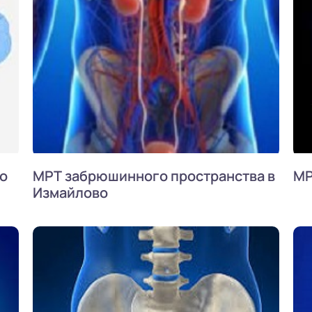
во
МРТ забрюшинного пространства в
МР
Измайлово