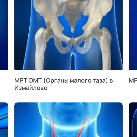
МРТ ОМТ (Органы малого таза) в
МР
Измайлово