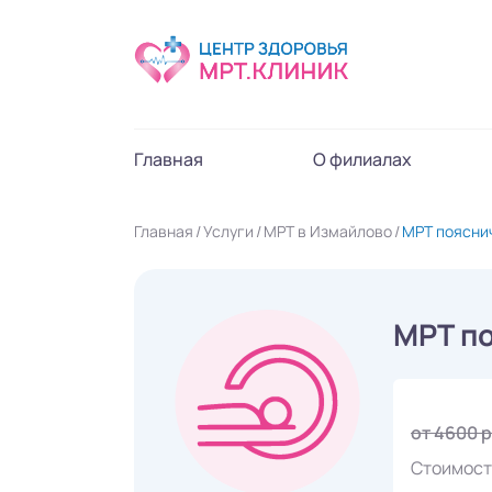
Главная
О филиалах
Главная
Услуги
МРТ в Измайлово
МРТ поясни
МРТ п
от 4600 
Стоимост