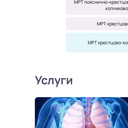
МРТ пояснично-крестцов
копчиково
МРТ крестцов
МРТ крестцово-ко
Услуги