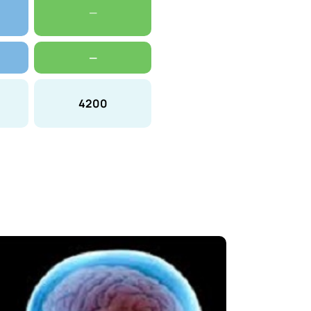
—
—
4200