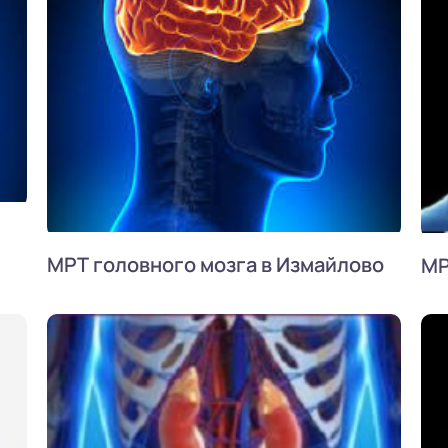
МРТ головного мозга в Измайлово
МР