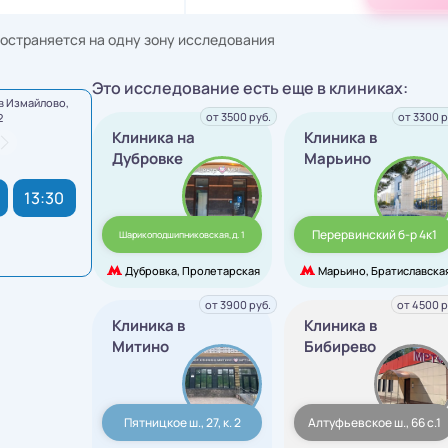
остраняется на одну зону исследования
Это исследование есть еще в клиниках:
в Измайлово,
от 3500 руб.
от 3300 р
2
Клиника на
Клиника в
Дубровке
Марьино
13:30
Перервинский б-р 4к1
Шарикоподшипниковская,д. 1
Дубровка, Пролетарская
Марьино, Братиславска
от 3900 руб.
от 4500 р
Клиника в
Клиника в
Митино
Бибирево
Пятницкое ш., 27, к. 2
Алтуфьевское ш., 66 с.1