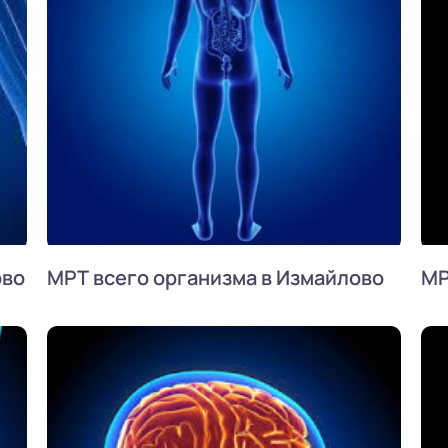
ово
МРТ всего организма в Измайлово
МР