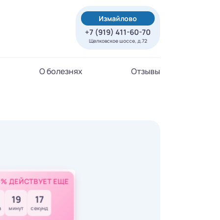
Измайлово
+7 (919) 411-60-70
Щелковское шоссе, д.72
О болезнях
Отзывы
0% ДЕЙСТВУЕТ ЕЩЕ
19
15
в
минут
секунд