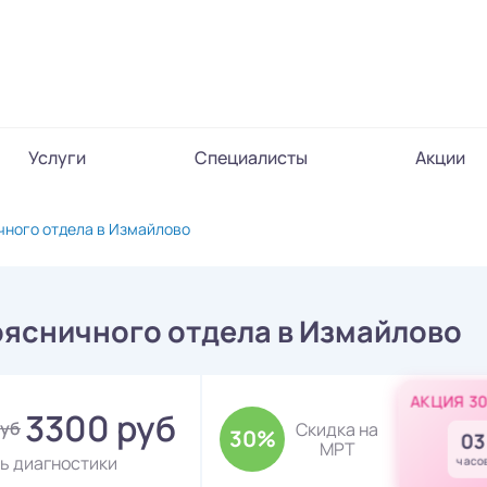
Услуги
Специалисты
Акции
чного отдела в Измайлово
оясничного отдела в Измайлово
АКЦИЯ 3
3300 руб
руб
Скидка на
30%
03
МРТ
ь диагностики
часо