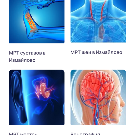
МРТ шеи в Измайлово
МРТ суставов в
Измайлово
МРТ мосто-
Венография