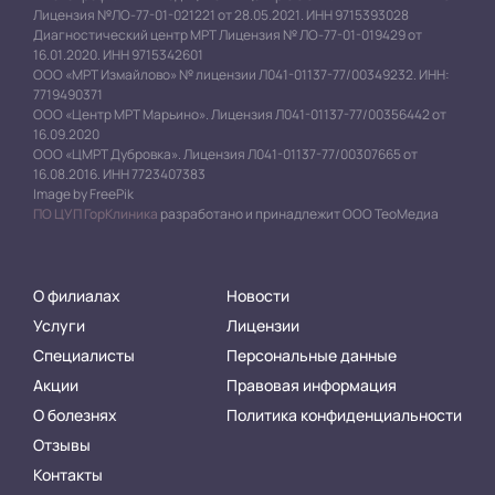
Лицензия №ЛО-77-01-021221 от 28.05.2021. ИНН 9715393028
Диагностический центр МРТ Лицензия № ЛО-77-01-019429 от
16.01.2020. ИНН 9715342601
ООО «МРТ Измайлово» № лицензии Л041-01137-77/00349232. ИНН:
7719490371
ООО «Центр МРТ Марьино». Лицензия Л041-01137-77/00356442 от
16.09.2020
ООО «ЦМРТ Дубровка». Лицензия Л041-01137-77/00307665 от
16.08.2016. ИНН 7723407383
Image by FreePik
ПО ЦУП ГорКлиника
разработано и принадлежит ООО ТеоМедиа
О филиалах
Новости
Услуги
Лицензии
Специалисты
Персональные данные
Акции
Правовая информация
О болезнях
Политика конфиденциальности
Отзывы
Контакты