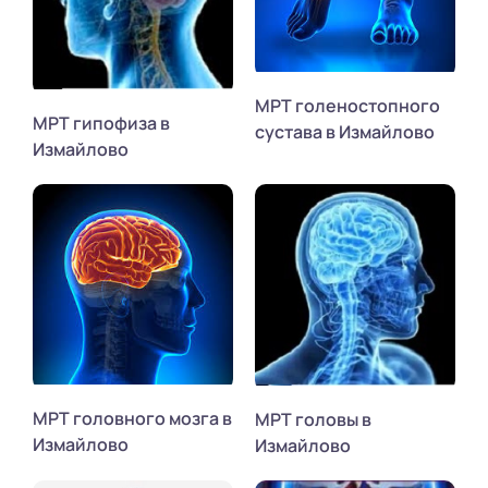
МРТ голеностопного
МРТ гипофиза в
сустава в Измайлово
Измайлово
МРТ головного мозга в
МРТ головы в
Измайлово
Измайлово