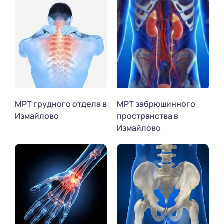
МРТ грудного отдела в
МРТ забрюшинного
Измайлово
пространства в
Измайлово