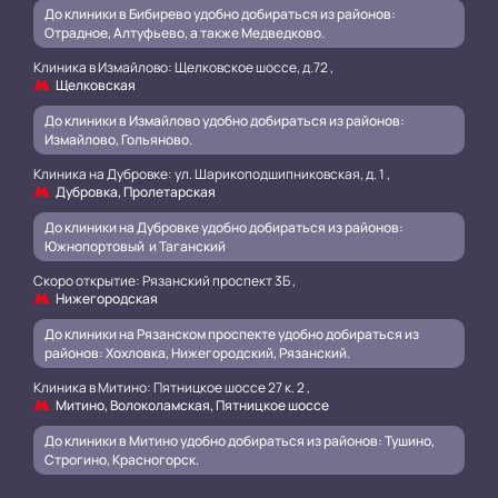
До клиники в Бибирево удобно добираться из районов:
Отрадное, Алтуфьево, а также Медведково.
Клиника в Измайлово: Щелковское шоссе, д.72 ,
Щелковская
До клиники в Измайлово удобно добираться из районов:
Измайлово, Гольяново.
Клиника на Дубровке: ул. Шарикоподшипниковская, д. 1 ,
Дубровка, Пролетарская
До клиники на Дубровке удобно добираться из районов:
Южнопортовый и Таганский
.
Скоро открытие: Рязанский проспект 3Б ,
Нижегородская
До клиники на Рязанском проспекте удобно добираться из
районов: Хохловка, Нижегородский, Рязанский.
.
Клиника в Митино: Пятницкое шоссе 27 к. 2 ,
Митино, Волоколамская, Пятницкое шоссе
До клиники в Митино удобно добираться из районов: Тушино,
Строгино, Красногорск.