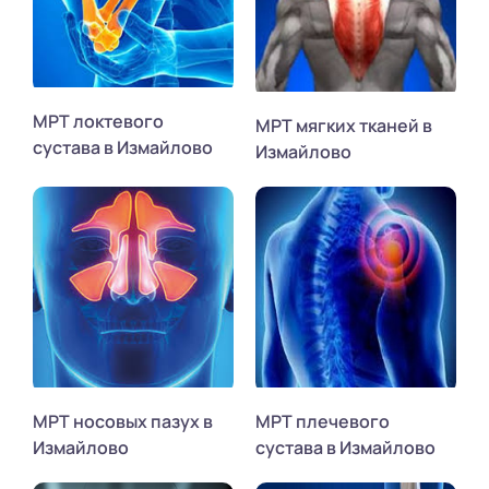
МРТ локтевого
МРТ мягких тканей в
сустава в Измайлово
Измайлово
МРТ носовых пазух в
МРТ плечевого
Измайлово
сустава в Измайлово