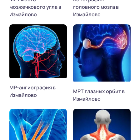
мозжечкового угла в
головного мозга в
Измайлово
Измайлово
МР-ангиография в
МРТ глазных орбит в
Измайлово
Измайлово