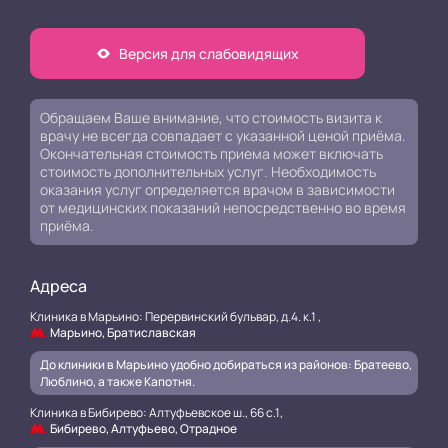
Версия для слабовидящих
Обращаем Ваше внимание, что стоимость визита к
врачу не всегда совпадает с указанной ценой приёма.
Окончательная стоимость приема может включать
стоимость дополнительных услуг. Необходимость
оказания услуг определяется врачом в зависимости
от медицинских показаний непосредственно во время
приёма.
Адреса
Клиника в Марьино: Перервинский бульвар, д.4. к.1 ,
Марьино, Братиславская
До клиники в Марьино удобно добираться из районов: Братеево,
Люблино, а также Капотня.
Клиника в Бибирево: Алтуфьевское ш., 66 с.1,
Бибирево, Алтуфьево, Отрадное