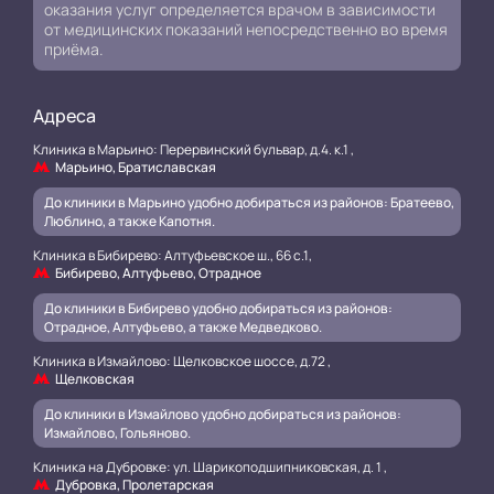
оказания услуг определяется врачом в зависимости
от медицинских показаний непосредственно во время
приёма.
Адреса
Клиника в Марьино: Перервинский бульвар, д.4. к.1 ,
Марьино, Братиславская
До клиники в Марьино удобно добираться из районов: Братеево,
Люблино, а также Капотня.
Клиника в Бибирево: Алтуфьевское ш., 66 с.1,
Бибирево, Алтуфьево, Отрадное
До клиники в Бибирево удобно добираться из районов:
Отрадное, Алтуфьево, а также Медведково.
Клиника в Измайлово: Щелковское шоссе, д.72 ,
Щелковская
До клиники в Измайлово удобно добираться из районов:
Измайлово, Гольяново.
Клиника на Дубровке: ул. Шарикоподшипниковская, д. 1 ,
Дубровка, Пролетарская