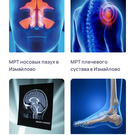
МРТ носовых пазух в
МРТ плечевого
Измайлово
сустава в Измайлово