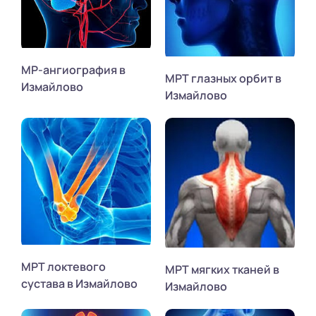
МР-ангиография в
МРТ глазных орбит в
Измайлово
Измайлово
МРТ локтевого
МРТ мягких тканей в
сустава в Измайлово
Измайлово