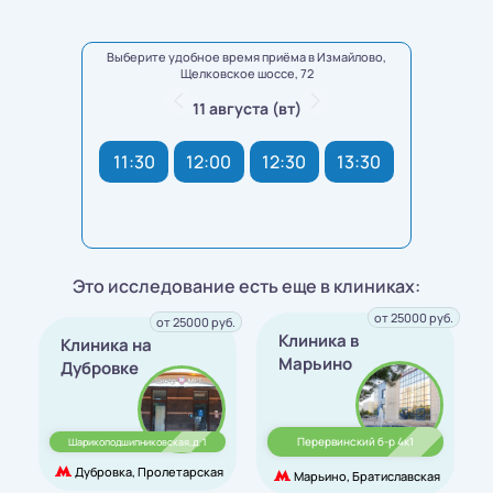
Выберите удобное время приёма в Измайлово,
Щелковское шоссе, 72
11 августа (вт)
11:30
12:00
12:30
13:30
Это исследование есть еще в клиниках:
от 25000 руб.
от 25000 руб.
Клиника в
Клиника на
Марьино
Дубровке
Перервинский б-р 4к1
Шарикоподшипниковская,д. 1
Дубровка, Пролетарская
Марьино, Братиславская