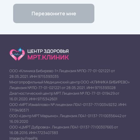
ООО «Клиника Бибирево-1» Лицензия №ЛО-77-01-021221 от
28.05.2021. ИНН 9715393035
Многопрофильный Медицинский центр ООО «КЛИНИКА БИБИРЕВО»
Лицензия №ЛО-77-01-021221 от 28.05.2021. ИНН 9715393028
Диагностический центр МРТ Лицензия № ЛО-77-01-019429 от
16.01.2020. ИНН 9715342601
ООО «МРТ Измайлово» № лицензии Л041-01137-77/00349232. ИНН:
7719490371
ООО «Центр МРТ Марьино». Лицензия Л041-01137-77/00356442 от
16.09.2020
ООО «ЦМРТ Дубровка». Лицензия Л041-01137-77/00307665 от
16.08.2016. ИНН 7723407383
Image by FreePik