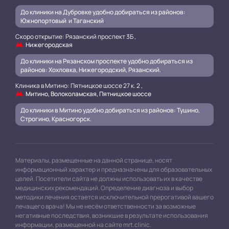
До клиники на Дубровке удобно добираться из районов:
Южнопортовый и Таганский
.
Скоро открытие: Рязанский проспект 3Б ,
Нижегородская
До клиники на Рязанском проспекте удобно добираться из
районов: Хохловка, Нижегородский, Рязанский.
.
Клиника в Митино: Пятницкое шоссе 27 к. 2 ,
Митино, Волоколамская, Пятницкое шоссе
До клиники в Митино удобно добираться из районов: Тушино,
Строгино, Красногорск.
Материалы, размещенные на данной странице, носят
информационный характер и предназначены для образовательных
целей. Посетители сайта не должны использовать их в качестве
медицинских рекомендаций. Определение диагноза и выбор
методики лечения остается исключительной прерогативой вашего
лечащего врача! Мы не несём ответственности за возможные
негативные последствия, возникшие в результате использования
информации, размещенной на сайте mrt.clinic.