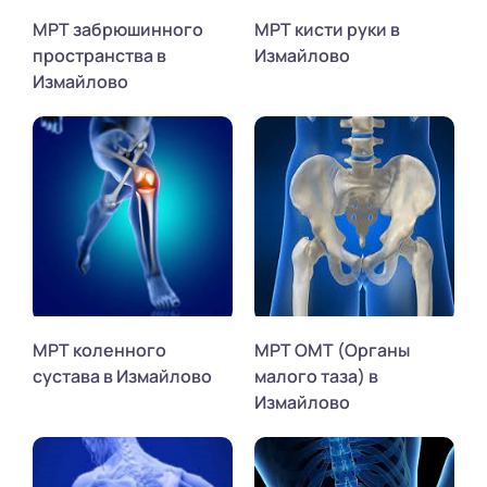
МРТ забрюшинного
МРТ кисти руки в
пространства в
Измайлово
Измайлово
МРТ коленного
МРТ ОМТ (Органы
сустава в Измайлово
малого таза) в
Измайлово