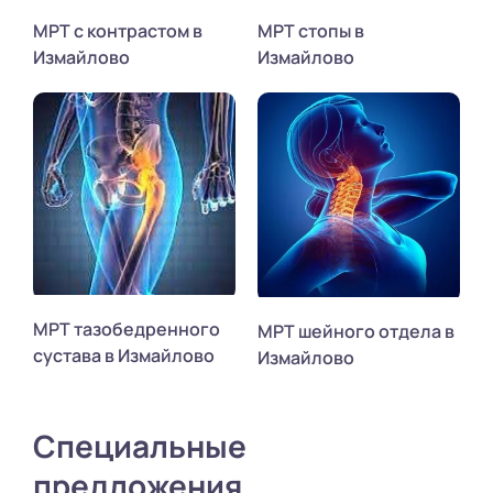
МРТ с контрастом в
МРТ стопы в
Измайлово
Измайлово
МРТ тазобедренного
МРТ шейного отдела в
сустава в Измайлово
Измайлово
Специальные
предложения