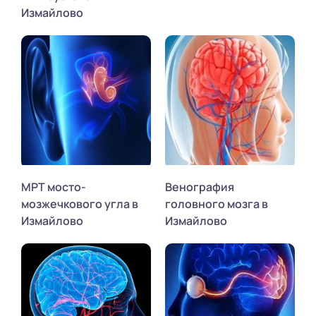
Измайлово
МРТ мосто-
Венография
мозжечкового угла в
головного мозга в
Измайлово
Измайлово