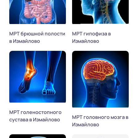
МРТ брюшной полости
МРТ гипофиза в
в Измайлово
Измайлово
МРТ голеностопного
МРТ головного мозга в
сустава в Измайлово
Измайлово