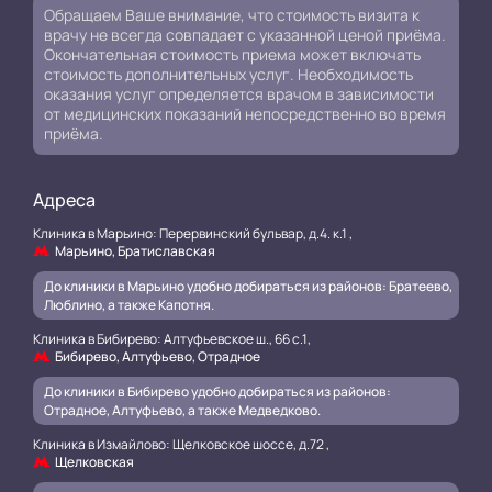
Обращаем Ваше внимание, что стоимость визита к
врачу не всегда совпадает с указанной ценой приёма.
Окончательная стоимость приема может включать
стоимость дополнительных услуг. Необходимость
оказания услуг определяется врачом в зависимости
от медицинских показаний непосредственно во время
приёма.
Адреса
Клиника в Марьино: Перервинский бульвар, д.4. к.1 ,
Марьино, Братиславская
До клиники в Марьино удобно добираться из районов: Братеево,
Люблино, а также Капотня.
Клиника в Бибирево: Алтуфьевское ш., 66 с.1,
Бибирево, Алтуфьево, Отрадное
До клиники в Бибирево удобно добираться из районов:
Отрадное, Алтуфьево, а также Медведково.
Клиника в Измайлово: Щелковское шоссе, д.72 ,
Щелковская