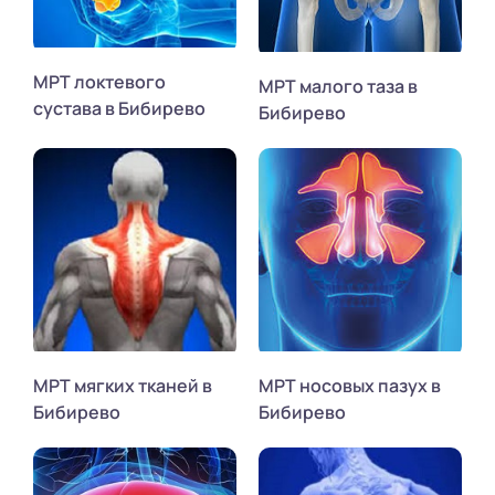
МРТ локтевого
МРТ малого таза в
сустава в Бибирево
Бибирево
МРТ мягких тканей в
МРТ носовых пазух в
Бибирево
Бибирево