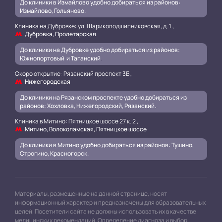
До клиники в Измайлово удобно добираться из районов:
Измайлово, Гольяново.
Клиника на Дубровке: ул. Шарикоподшипниковская, д. 1 ,
Дубровка, Пролетарская
До клиники на Дубровке удобно добираться из районов:
Южнопортовый и Таганский
.
Скоро открытие: Рязанский проспект 3Б ,
Нижегородская
До клиники на Рязанском проспекте удобно добираться из
районов: Хохловка, Нижегородский, Рязанский.
.
Клиника в Митино: Пятницкое шоссе 27 к. 2 ,
Митино, Волоколамская, Пятницкое шоссе
До клиники в Митино удобно добираться из районов: Тушино,
Строгино, Красногорск.
Материалы, размещенные на данной странице, носят
информационный характер и предназначены для образовательных
целей. Посетители сайта не должны использовать их в качестве
медицинских рекомендаций. Определение диагноза и выбор