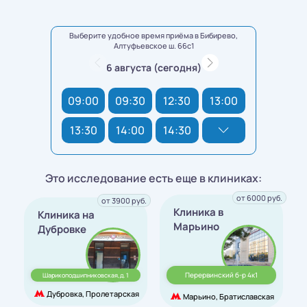
Выберите удобное время приёма в Бибирево,
Алтуфьевское ш. 66с1
6 августа (сегодня)
09:00
09:30
12:30
13:00
13:30
14:00
14:30
Это исследование есть еще в клиниках:
от 6000 руб.
от 3900 руб.
Клиника в
Клиника на
Марьино
Дубровке
Перервинский б-р 4к1
Шарикоподшипниковская,д. 1
Дубровка, Пролетарская
Марьино, Братиславская