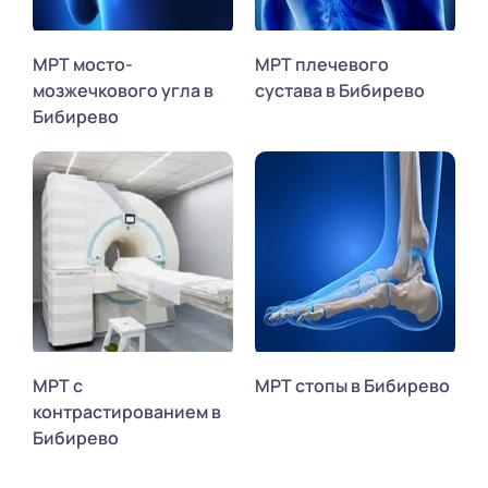
МРТ мосто-
МРТ плечевого
мозжечкового угла в
сустава в Бибирево
Бибирево
МРТ с
МРТ стопы в Бибирево
контрастированием в
Бибирево