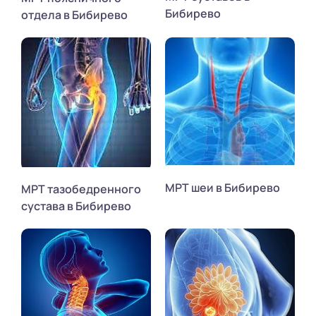
Бибирево
отдела в Бибирево
МРТ шеи в Бибирево
МРТ тазобедренного
сустава в Бибирево