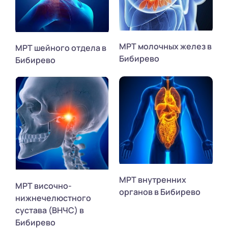
МРТ молочных желез в
МРТ шейного отдела в
Бибирево
Бибирево
МРТ внутренних
МРТ височно-
органов в Бибирево
нижнечелюстного
сустава (ВНЧС) в
Бибирево