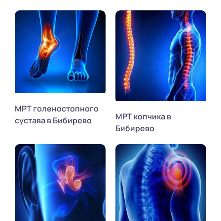
МРТ голеностопного
МРТ копчика в
сустава в Бибирево
Бибирево